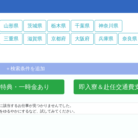
山形県
茨城県
栃木県
千葉県
神奈川県
三重県
滋賀県
京都府
大阪府
兵庫県
奈良県
＋検索条件を追加
特典・一時金あり
即入寮＆赴任交通費
に該当するお仕事が見つかりませんでした。
をゆるやかにするなど、試してみてください。