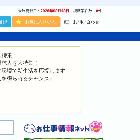
最終更新日：
2026年08月08日
掲載案件数
0
件
登録
お気に入り求人
お問い合わせ
人特集
業求人を大特集！
な環境で新生活を応援します。
入を得られるチャンス！