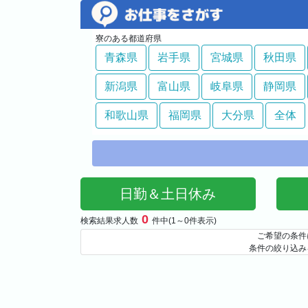
寮のある都道府県
青森県
岩手県
宮城県
秋田県
新潟県
富山県
岐阜県
静岡県
和歌山県
福岡県
大分県
全体
日勤＆土日休み
0
検索結果求人数
件中(1～0件表示)
ご希望の条件
条件の絞り込み