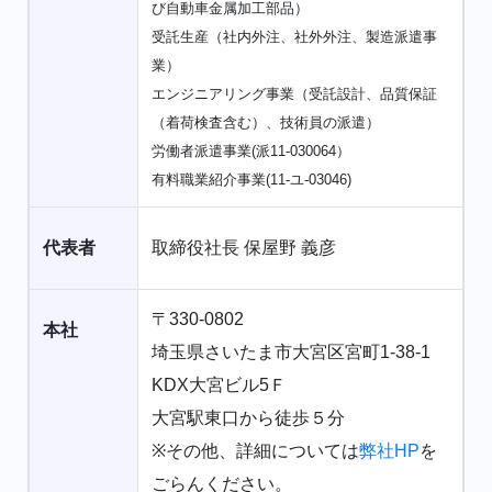
び自動車金属加工部品）
受託生産（社内外注、社外外注、製造派遣事
業）
エンジニアリング事業（受託設計、品質保証
（着荷検査含む）、技術員の派遣）
労働者派遣事業(派11-030064）
有料職業紹介事業(11-ユ-03046)
代表者
取締役社長 保屋野 義彦
〒330-0802
本社
埼玉県さいたま市大宮区宮町1-38-1
KDX大宮ビル5Ｆ
大宮駅東口から徒歩５分
※その他、詳細については
弊社HP
を
ごらんください。