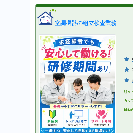
空調機器の組立検査業務
組立
カッ
日勤