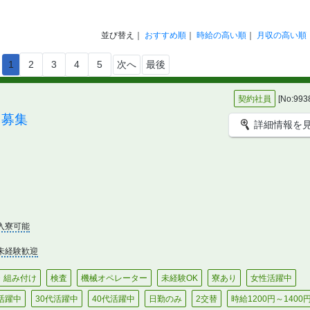
並び替え｜
おすすめ順
｜
時給の高い順
｜
月収の高い順
1
2
3
4
5
次へ
最後
契約社員
[No:993
フ募集
詳細情報を
入寮可能
未経験歓迎
・組み付け
検査
機械オペレーター
未経験OK
寮あり
女性活躍中
代活躍中
30代活躍中
40代活躍中
日勤のみ
2交替
時給1200円～1400