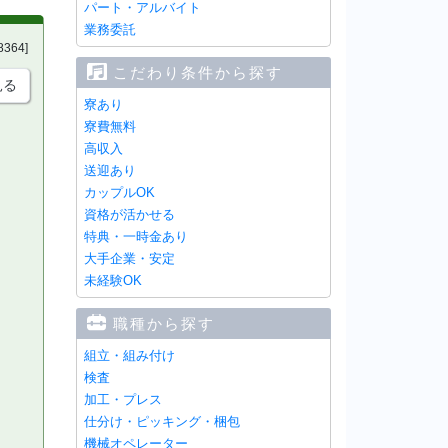
パート・アルバイト
業務委託
8364]
こだわり条件から探す
見る
寮あり
寮費無料
高収入
送迎あり
カップルOK
資格が活かせる
特典・一時金あり
大手企業・安定
未経験OK
職種から探す
組立・組み付け
検査
加工・プレス
仕分け・ピッキング・梱包
機械オペレーター