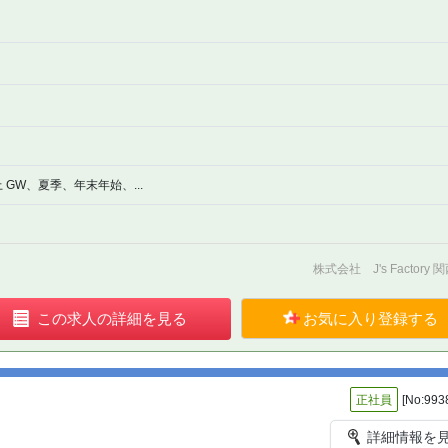
 GW、夏季、年末年始、...
株式会社 J's Factory
この
求人の
詳細を見る
お気に入り
登録する
正社員
[No:993
詳細情報を