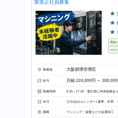
製造正社員募集
機械
40
大阪府堺市堺区
勤務地
月給:224,000円 ～ 308,00
給与
勤務時間
8:30～17:30 繁忙期に時差勤務あ
休日
土日(会社カレンダー) 夏季、冬季、
職種
マシニング・旋盤などの金属加工