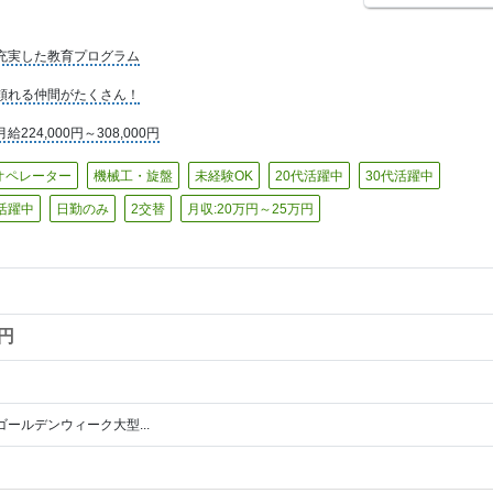
充実した教育プログラム
頼れる仲間がたくさん！
月給224,000円～308,000円
オペレーター
機械工・旋盤
未経験OK
20代活躍中
30代活躍中
代活躍中
日勤のみ
2交替
月収:20万円～25万円
0円
り
ゴールデンウィーク大型...