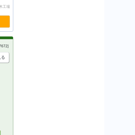
 栃木工場
7672]
見る