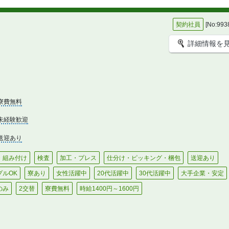
契約社員
[No:993
詳細情報を
寮費無料
未経験歓迎
送迎あり
・組み付け
検査
加工・プレス
仕分け・ピッキング・梱包
送迎あり
プルOK
寮あり
女性活躍中
20代活躍中
30代活躍中
大手企業・安定
のみ
2交替
寮費無料
時給1400円～1600円