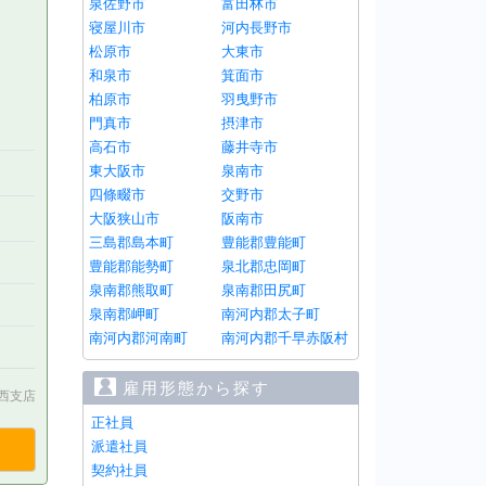
泉佐野市
富田林市
寝屋川市
河内長野市
松原市
大東市
和泉市
箕面市
柏原市
羽曳野市
門真市
摂津市
高石市
藤井寺市
東大阪市
泉南市
四條畷市
交野市
大阪狭山市
阪南市
三島郡島本町
豊能郡豊能町
豊能郡能勢町
泉北郡忠岡町
泉南郡熊取町
泉南郡田尻町
泉南郡岬町
南河内郡太子町
南河内郡河南町
南河内郡千早赤阪村
雇用形態から探す
 関西支店
正社員
派遣社員
契約社員