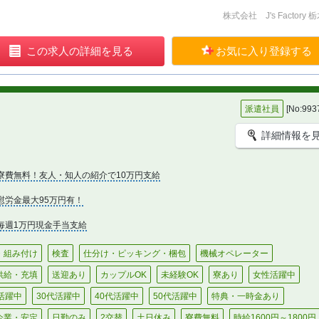
株式会社 J's Factory
この
求人の
詳細を見る
お気に入り
登録する
派遣社員
[No:993
詳細情報を
寮費無料！友人・知人の紹介で10万円支給
慰労金最大95万円有！
毎週1万円現金手当支給
・組み付け
検査
仕分け・ピッキング・梱包
機械オペレーター
供給・充填
送迎あり
カップルOK
未経験OK
寮あり
女性活躍中
代活躍中
30代活躍中
40代活躍中
50代活躍中
特典・一時金あり
企業・安定
日勤のみ
2交替
土日休み
寮費無料
時給1600円～1800円