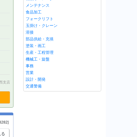
メンテナンス
食品加工
フォークリフト
玉掛け・クレーン
溶接
部品供給・充填
塗装・画工
生産・工程管理
機械工・旋盤
事務
営業
設計・開発
 関西支店
交通警備
8282]
見る