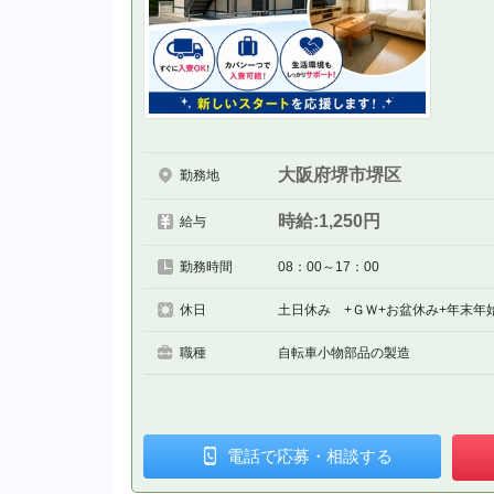
大阪府堺市堺区
勤務地
時給:1,250円
給与
勤務時間
08：00～17：00
休日
土日休み +ＧＷ+お盆休み+年末年
職種
自転車小物部品の製造
電話で
応募・相談
する