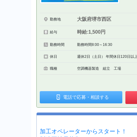
大阪府堺市西区
勤務地
時給:1,500円
給与
勤務時間
勤務時間8:00～16:30
休日
週休2日（土日） 年間休日120日以上
職種
空調機器製造 組立 工場
電話で
応募・相談
する
加工オペレーターからスタート！