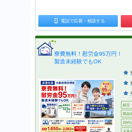
電話で
応募・相談
する
寮費無料！慰労金95万円！
製造未経験でもOK
組立
部品
20
大手