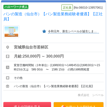
ハローワーク求人
正社員
[No:06010-13957061]
パンの製造（仙台市）【パン製造業務経験者優遇】【正社
員】
令和元年、新生シベールが誕生しました。「美味しいものを正直につくる」姿勢は変えることなく、女性や子育て世代が、長く安心して働ける職場環境を構築していきます。
宮城県仙台市若林区
月給:250,000円 ～ 300,000円
変形労働時間制（1年単位）(1)6時00分〜14時45分(2)6時30分〜15
時15分又は 5時 00分 〜 15時 15分 の間の8時間程度
その他
パンの製造（仙台市）【パン製造業務経験者優遇】【正社員】
株式会社 シベール
求人の詳細を見る
お気に入り登録する