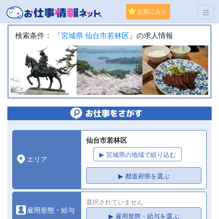
お気に入り
検索条件： 「
宮城県
仙台市若林区
」の求人情報
仙台市若林区
▶ 宮城県の地域で絞り込む
エリア
▶ 都道府県を選ぶ
選択されていません
雇用形態・給与
▶ 雇用形態・給与を選ぶ