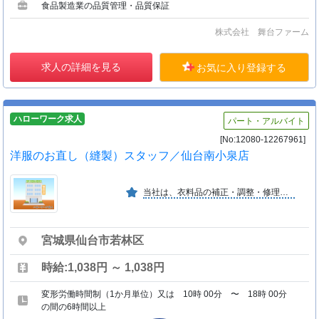
食品製造業の品質管理・品質保証
株式会社 舞台ファーム
求人の詳細を見る
お気に入り登録する
ハローワーク求人
パート・アルバイト
[No:12080-12267961]
洋服のお直し（縫製）スタッフ／仙台南小泉店
当社は、衣料品の補正・調整・修理・リメイクのお直し専門店を北海道から沖縄まで全国３００店舗を運営しており、幅広い年齢層の方に支持されています。
宮城県仙台市若林区
時給:1,038円 ～ 1,038円
変形労働時間制（1か月単位）又は 10時 00分 〜 18時 00分
の間の6時間以上