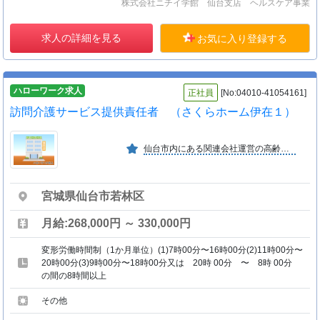
株式会社ニチイ学館 仙台支店 ヘルスケア事業
求人の詳細を見る
お気に入り登録する
ハローワーク求人
正社員
[No:04010-41054161]
訪問介護サービス提供責任者 （さくらホーム伊在１）
仙台市内にある関連会社運営の高齢者専用住宅内に常駐 居宅を訪問し、生活支援等のサービスを提供しております 業績評価でやる気のある方を応援します
宮城県仙台市若林区
月給:268,000円 ～ 330,000円
変形労働時間制（1か月単位）(1)7時00分〜16時00分(2)11時00分〜
20時00分(3)9時00分〜18時00分又は 20時 00分 〜 8時 00分
の間の8時間以上
その他