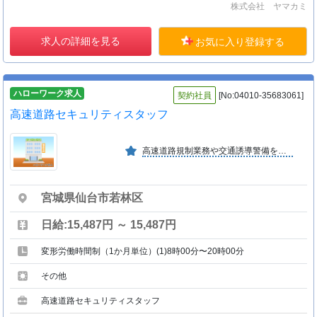
株式会社 ヤマカミ
求人の詳細を見る
お気に入り登録する
ハローワーク求人
契約社員
[No:04010-35683061]
高速道路セキュリティスタッフ
高速道路規制業務や交通誘導警備を主として、常駐警備やイべント警備など、トータル安全を守る総合警備を行なっています。 又、建築物環境衛生総合管理業も手掛けています。
宮城県仙台市若林区
日給:15,487円 ～ 15,487円
変形労働時間制（1か月単位）(1)8時00分〜20時00分
その他
高速道路セキュリティスタッフ