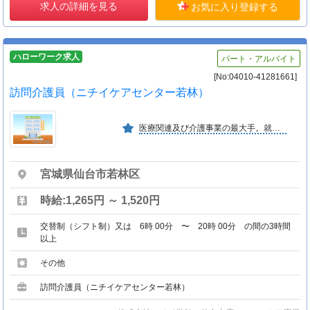
求人の詳細を見る
お気に入り登録する
ハローワーク求人
パート・アルバイト
[No:04010-41281661]
訪問介護員（ニチイケアセンター若林）
医療関連及び介護事業の最大手。就業前後のキャリアアップ制度の充実に取り組んでいる。また、女性の社会進出にも注力しており「次世代認定マークくるみんマーク」を取得。
宮城県仙台市若林区
時給:1,265円 ～ 1,520円
交替制（シフト制）又は 6時 00分 〜 20時 00分 の間の3時間
以上
その他
訪問介護員（ニチイケアセンター若林）