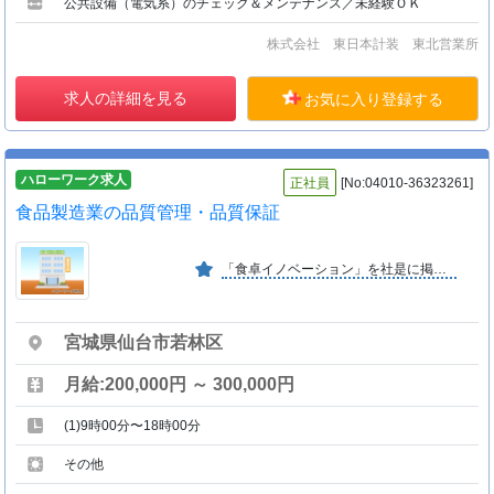
公共設備（電気系）のチェック＆メンテナンス／未経験ＯＫ
株式会社 東日本計装 東北営業所
求人の詳細を見る
お気に入り登録する
ハローワーク求人
正社員
[No:04010-36323261]
食品製造業の品質管理・品質保証
「食卓イノベーション」を社是に掲げ、消費者の皆さまに心より喜んで頂く為、美味しいおかず、ごはん、飲み物を提案していきたいと考えております。
宮城県仙台市若林区
月給:200,000円 ～ 300,000円
(1)9時00分〜18時00分
その他