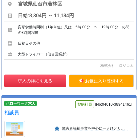
宮城県仙台市若林区
日給:8,304円 ～ 11,184円
変形労働時間制（1年単位）又は 5時 00分 〜 19時 00分 の間
の8時間程度
日祝日その他
大型ドライバー（仙台営業所）
株式会社 ロジコム
求人の詳細を見る
お気に入り登録する
ハローワーク求人
契約社員
[No:04010-38941461]
相談員
障害者福祉事業を中心に一人ひとりの自立と生活を支援し、地域と共に理想的な「共生社会」を構築していくことを基本理念としている。