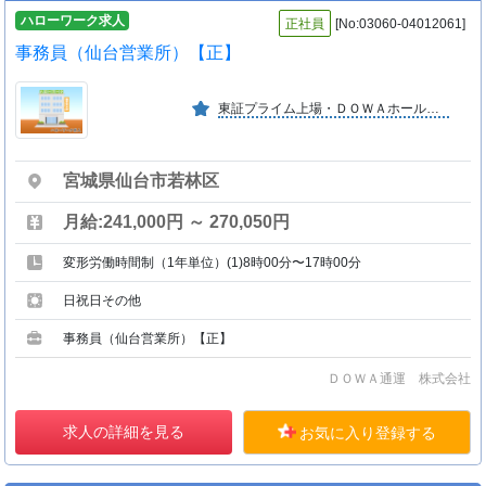
ハローワーク求人
正社員
[No:03060-04012061]
事務員（仙台営業所）【正】
東証プライム上場・ＤＯＷＡホールディングス株式会社のグループ 企業です。安定した経営基盤と信頼性の高い企業グループの一員と して、安心して長く働ける環境が整っています。
宮城県仙台市若林区
月給:241,000円 ～ 270,050円
変形労働時間制（1年単位）(1)8時00分〜17時00分
日祝日その他
事務員（仙台営業所）【正】
ＤＯＷＡ通運 株式会社
求人の詳細を見る
お気に入り登録する