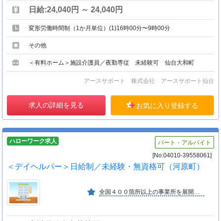
日給:24,040円 ～ 24,040円
変形労働時間制（1か月単位）(1)16時00分〜9時00分
その他
＜有料ホーム＞施設介護員／夜勤専従 未経験可 仙台大和町
アースサポート 株式会社 アースサポート仙台
求人の詳細を見る
お気に入り登録する
ハローワーク求人
パート・アルバイト
[No:04010-39558061]
＜デイヘルパー＞日給制／未経験・無資格可（河原町）
全国４００箇所以上の事業所を展開し、特に訪問入浴サービスは全国トップクラスの会社。デイサービスや介護付有料も積極展開し、暮らしをトータルサポートする会社として地域に根ざしています。