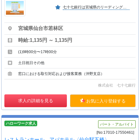
七十七銀行は宮城県のリーディングバンクとして、１８７８年（明治１１年）の創業以来永きにわたり地域の皆さまと共に歩んでいます。
宮城県仙台市若林区
時給:1,135円 ～ 1,135円
(1)9時00分〜17時00分
土日祝日その他
窓口における取引対応および接客業務（沖野支店）
株式会社 七十七銀行
求人の詳細を見る
お気に入り登録する
ハローワーク求人
パート・アルバイト
[No:17010-17550461]
レストランホール アパホテル〈仙台駅五橋〉