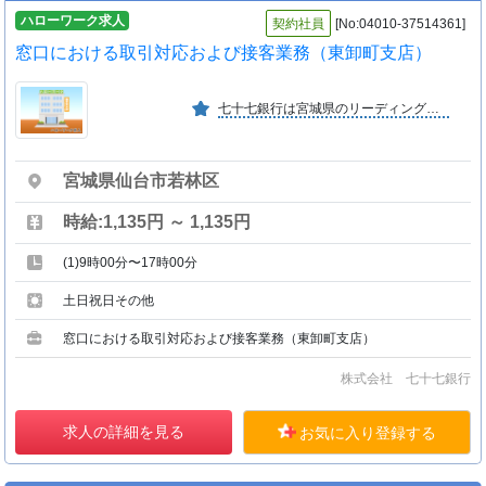
ハローワーク求人
契約社員
[No:04010-37514361]
窓口における取引対応および接客業務（東卸町支店）
七十七銀行は宮城県のリーディングバンクとして、１８７８年（明治１１年）の創業以来永きにわたり地域の皆さまと共に歩んでいます。
宮城県仙台市若林区
時給:1,135円 ～ 1,135円
(1)9時00分〜17時00分
土日祝日その他
窓口における取引対応および接客業務（東卸町支店）
株式会社 七十七銀行
求人の詳細を見る
お気に入り登録する