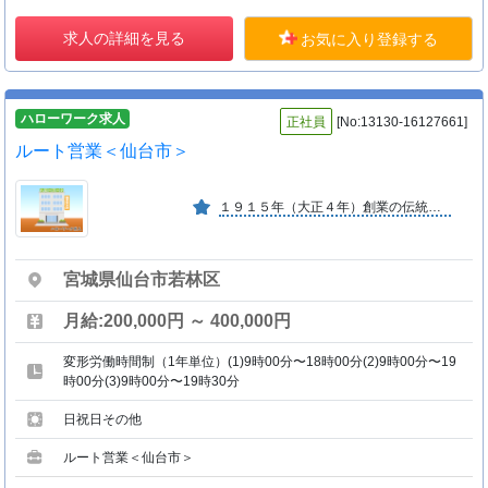
求人の詳細を見る
お気に入り登録する
ハローワーク求人
正社員
[No:13130-16127661]
ルート営業＜仙台市＞
１９１５年（大正４年）創業の伝統と実績があり、取引先との 信頼関係強化に努めてきた。また、新しい事業にも積極的に 取り組み、更なる発展を目指すフレンドリーな会社です。
宮城県仙台市若林区
月給:200,000円 ～ 400,000円
変形労働時間制（1年単位）(1)9時00分〜18時00分(2)9時00分〜19
時00分(3)9時00分〜19時30分
日祝日その他
ルート営業＜仙台市＞