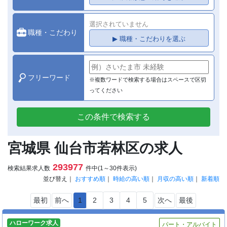
選択されていません
職種・こだわり
▶ 職種・こだわりを選ぶ
フリーワード
※複数ワードで検索する場合はスペースで区切
ってください
この条件で検索する
宮城県 仙台市若林区の求人
293977
検索結果求人数
件中(1～30件表示)
並び替え｜
おすすめ順
｜
時給の高い順
｜
月収の高い順
｜
新着順
最初
前へ
1
2
3
4
5
次へ
最後
ハローワーク求人
パート・アルバイト