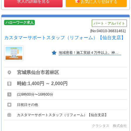
求人の詳細を見る
お気に入り登録する
ハローワーク求人
パート・アルバイト
[No:04010-36831461]
カスタマーサポートスタッフ（リフォーム）【仙台支店】
地域密着！施工実績４万件以上。神社仏閣、戸建住宅、マンション等多くの分野で『匠』の技が光ります。そして弊社が１番力を入れているのが「アフターフォロー」です。ＨＰにて施工事例等掲載。
宮城県仙台市若林区
時給:1,400円 ～ 2,000円
(1)9時00分〜16時00分
日祝日その他
カスタマーサポートスタッフ（リフォーム）【仙台支店】
クラシタス 株式会社