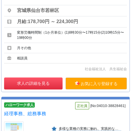
宮城県仙台市若林区
月給:178,700円 ～ 224,300円
変形労働時間制（1か月単位）(1)8時30分〜17時15分(2)10時15分〜
19時00分
月その他
相談員
社会福祉法人 共生福祉会
求人の詳細を見る
お気に入り登録する
ハローワーク求人
正社員
[No:04010-38828461]
経理事務、総務事務
多様な業種の実務に触れ、実践的な会計知識や経営感覚の習得が可能です。また、他グループ会社６社と同一職場で連携し、協力して働ける環境になっております。