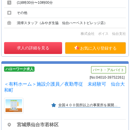
(1)8時30分〜10時00分
その他
清掃スタッフ（みやぎ生協 仙台ハーベストビレッジ店）
株式会社 ボイス 仙台支社
求人の詳細を見る
お気に入り登録する
ハローワーク求人
パート・アルバイト
[No:04010-39752261]
＜有料ホーム＞施設介護員／夜勤専従 未経験可 仙台大
和町
全国４００箇所以上の事業所を展開し、特に訪問入浴サービスは全国トップクラスの会社。デイサービスや介護付有料も積極展開し、暮らしをトータルサポートする会社として地域に根ざしています。
宮城県仙台市若林区