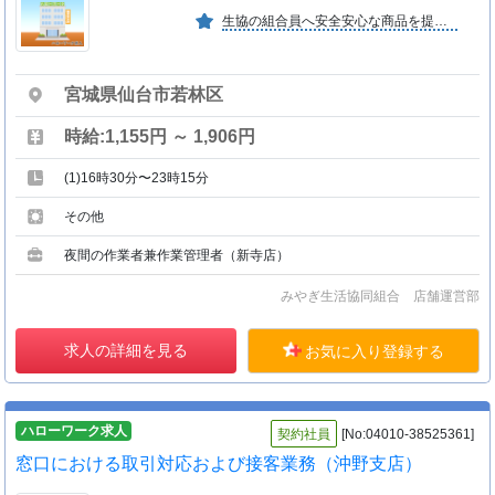
生協の組合員へ安全安心な商品を提供し、組合員の生活向上に寄与する。併せて福祉・環境に対しても積極的に係わり寄与する。
宮城県仙台市若林区
時給:1,155円 ～ 1,906円
(1)16時30分〜23時15分
その他
夜間の作業者兼作業管理者（新寺店）
みやぎ生活協同組合 店舗運営部
求人の詳細を見る
お気に入り登録する
ハローワーク求人
契約社員
[No:04010-38525361]
窓口における取引対応および接客業務（沖野支店）