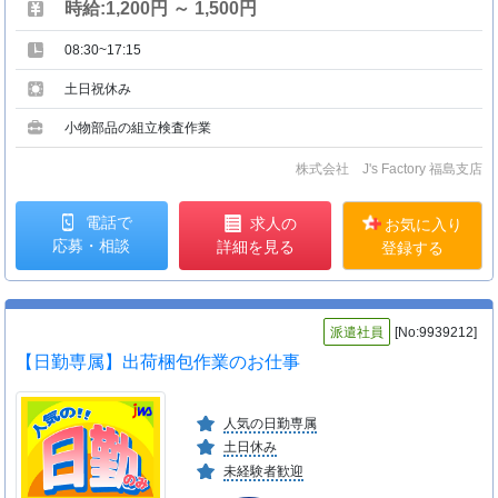
時給:1,200円 ～ 1,500円
08:30~17:15
土日祝休み
小物部品の組立検査作業
株式会社 J's Factory 福島支店
電話で
求人の
お気に入り
応募・相談
詳細を見る
登録する
派遣社員
[No:9939212]
【日勤専属】出荷梱包作業のお仕事
人気の日勤専属
土日休み
未経験者歓迎