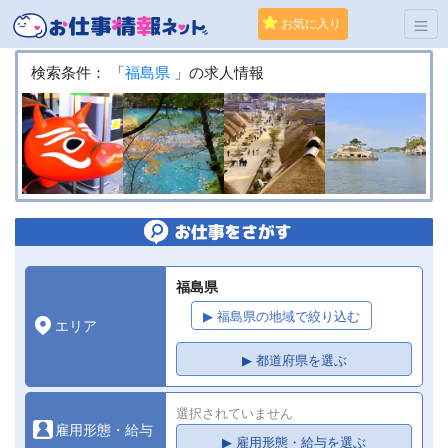
お気に入り
検索条件： 「
福島県
」の求人情報
福島県
▶ 福島県の地域で絞り込む
エリア
▶ 都道府県を選ぶ
選択されていません
雇用形態・給与
▶ 雇用形態・給与を選ぶ