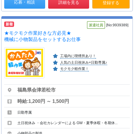
応募・相談
詳細を見る
登録する
新着
派遣社員
[No:9939389]
★モクモク作業好きな方必見★
機械に小物製品をセットするお仕事
工場内に喫煙所あり！
人気の土日祝休み×日勤専属♪
モクモク軽作業！
福島県会津若松市
時給:1,200円 ～ 1,500円
日勤専属
土日祝休み ・会社カレンダーによる GW・夏季休暇・冬期休...
小物部品の製造