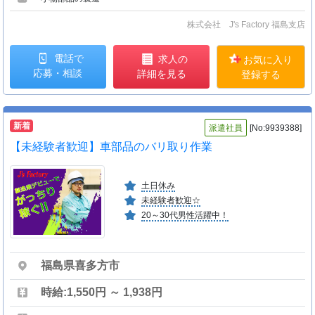
株式会社 J's Factory 福島支店
電話で
求人の
お気に入り
応募・相談
詳細を見る
登録する
新着
派遣社員
[No:9939388]
【未経験者歓迎】車部品のバリ取り作業
土日休み
未経験者歓迎☆
20～30代男性活躍中！
福島県喜多方市
時給:1,550円 ～ 1,938円