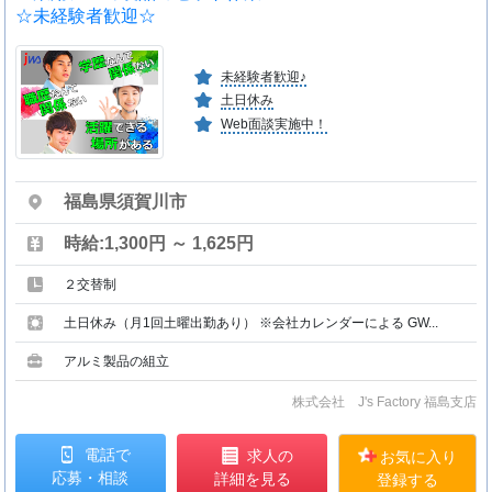
☆未経験者歓迎☆
未経験者歓迎♪
土日休み
Web面談実施中！
福島県須賀川市
時給:1,300円 ～ 1,625円
２交替制
土日休み（月1回土曜出勤あり） ※会社カレンダーによる GW...
アルミ製品の組立
株式会社 J's Factory 福島支店
電話で
求人の
お気に入り
応募・相談
詳細を見る
登録する