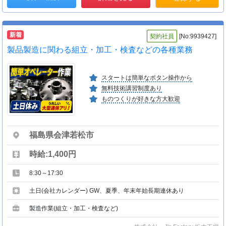
新着
契約社員
[No:9939427]
製品製造に関わる組立・加工・検査などの各種業務
スタートは簡単なボタン操作から
無料技術講習制度あり
ものつくりが好きな方大歓迎
福島県会津若松市
時給:1,400円
8:30～17:30
土日(会社カレンダー) GW、夏季、年末年始長期連休あり
製造作業(組立・加工・検査など)