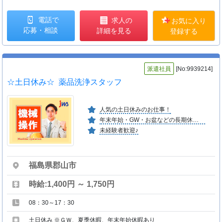
電話で
求人の
お気に入り
応募・相談
詳細を見る
登録する
派遣社員
[No:9939214]
☆土日休み☆ 薬品洗浄スタッフ
人気の土日休みのお仕事！
年末年始・GW・お盆などの長期休暇あり！
未経験者歓迎♪
福島県郡山市
時給:1,400円 ～ 1,750円
08：30～17：30
土日休み ※ＧＷ、夏季休暇、年末年始休暇あり