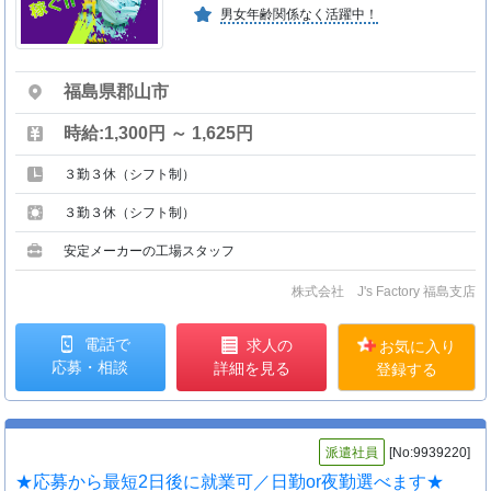
男女年齢関係なく活躍中！
福島県郡山市
時給:1,300円 ～ 1,625円
３勤３休（シフト制）
３勤３休（シフト制）
安定メーカーの工場スタッフ
株式会社 J's Factory 福島支店
電話で
求人の
お気に入り
応募・相談
詳細を見る
登録する
派遣社員
[No:9939220]
★応募から最短2日後に就業可／日勤or夜勤選べます★