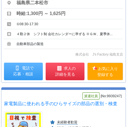
福島県二本松市
時給:1,300円 ～ 1,625円
①08:30-17:30
４勤２休 シフト制 会社カレンダーに準ずる ※ＧＷ、夏季休...
自動車部品の製造
株式会社 J's Factory 福島支店
電話で
求人の
お気に入り
応募・相談
詳細を見る
登録する
派遣社員
[No:9939247]
家電製品に使われる手のひらサイズの部品の選別・検査
未経験者歓迎