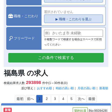
選択されていません
職種・こだわり
▶ 職種・こだわりを選ぶ
フリーワード
※複数ワードで検索する場合はスペースで区切
ってください
この条件で検索する
福島県 の求人
293898
検索結果求人数
件中(1～30件表示)
並び替え｜
おすすめ順
｜
時給の高い順
｜
月収の高い順
｜
新着順
最初
前へ
1
2
3
4
5
次へ
最後
新着
契約社員
[No:9939428]