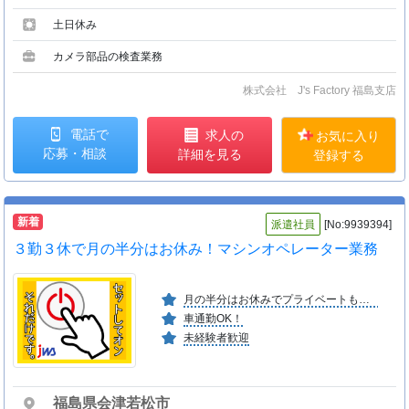
土日休み
カメラ部品の検査業務
株式会社 J's Factory 福島支店
電話で
求人の
お気に入り
応募・相談
詳細を見る
登録する
新着
派遣社員
[No:9939394]
３勤３休で月の半分はお休み！マシンオペレーター業務
月の半分はお休みでプライベートも充実♪
車通勤OK！
未経験者歓迎
福島県会津若松市