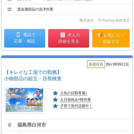
貴金属部品の洗浄作業
株式会社 J's Factory 福島支店
電話で
求人の
お気に入り
応募・相談
詳細を見る
登録する
派遣社員
[No:9939213]
【キレイな工場での勤務】
小物部品の組立・目視検査
人気の日勤専属♪
土日祝休み×軽作業
子育て世代活躍中！
福島県白河市