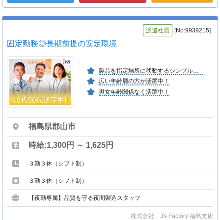
派遣社員
[No:9939215]
固定勤務◎長期前提の安定環境
製品を指定場所に移動するシンプルな作業！
広い年齢層の方が活躍中！
男女年齢関係なく活躍中！
福島県郡山市
時給:1,300円 ～ 1,625円
３勤３休（シフト制）
３勤３休（シフト制）
【夜勤専属】品質を守る夜間製造スタッフ
株式会社 J's Factory 福島支店