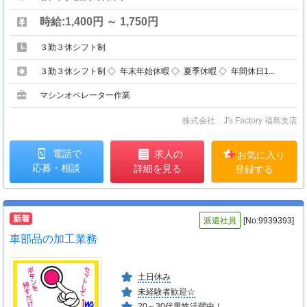
時給:1,400円 ～ 1,750円
３勤３休シフト制
３勤３休シフト制 ◇ 年末年始休暇 ◇ 夏季休暇 ◇ 年間休日1...
マシンオペレーター作業
株式会社 J's Factory 福島支店
電話で
求人の
お気に入り
応募・相談
詳細を見る
登録する
新着
派遣社員
[No:9939393]
車部品の加工業務
土日休み
未経験者歓迎☆
20～30代男性活躍中！