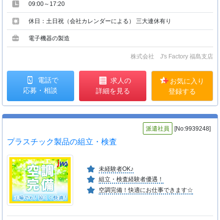
09:00～17:20
休日：土日祝（会社カレンダーによる） 三大連休有り
電子機器の製造
株式会社 J's Factory 福島支店
電話で
求人の
お気に入り
応募・相談
詳細を見る
登録する
派遣社員
[No:9939248]
プラスチック製品の組立・検査
未経験者OK♪
組立・検査経験者優遇！
空調完備！快適にお仕事できます☆