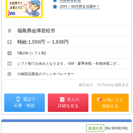
未経験者歓迎
20代～40代男女活躍中！
福島県会津若松市
時給:1,550円 ～ 1,938円
5勤2休 (シフト制)
シフト制でお休みとなります。 GW・夏季休暇・冬期休暇ござ...
小物部品製造のマシンオペレーター
株式会社 J's Factory 福島支店
電話で
求人の
お気に入り
応募・相談
詳細を見る
登録する
派遣社員
[No:9939249]