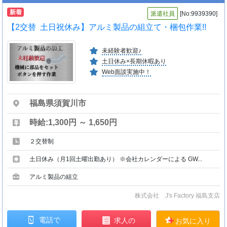
新着
派遣社員
[No:9939390]
【2交替 土日祝休み】アルミ製品の組立て・梱包作業!!
未経験者歓迎♪
土日休み×長期休暇あり
Web面談実施中！
福島県須賀川市
時給:1,300円 ～ 1,650円
２交替制
土日休み（月1回土曜出勤あり） ※会社カレンダーによる GW...
アルミ製品の組立
株式会社 J's Factory 福島支店
電話で
求人の
お気に入り