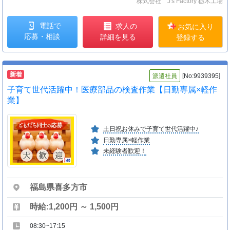
株式会社 J's Factory 栃木工場
電話で
求人の
お気に入り
応募・相談
詳細を見る
登録する
新着
派遣社員
[No:9939395]
子育て世代活躍中！医療部品の検査作業【日勤専属×軽作
業】
土日祝お休みで子育て世代活躍中♪
日勤専属×軽作業
未経験者歓迎！
福島県喜多方市
時給:1,200円 ～ 1,500円
08:30~17:15