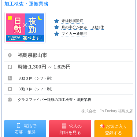
加工検査・運搬業務
未経験者歓迎
月の半分が休み ３勤3休
マイカー通勤可
福島県郡山市
時給:1,300円 ～ 1,625円
３勤３休（シフト制）
３勤３休（シフト制）
グラスファイバー繊維の加工検査・運搬業務
株式会社 J's Factory 福島支店
電話で
求人の
お気に入り
応募・相談
詳細を見る
登録する