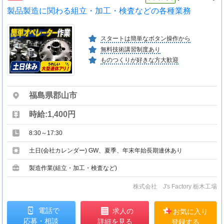
製品製造に関わる組立・加工・検査などの各種業務
スタートは簡単なボタン操作から
無料技術講習制度あり
ものつくりが好きな方大歓迎
福島県郡山市
時給:1,400円
8:30～17:30
土日(会社カレンダー) GW、夏季、年末年始長期連休あり
製造作業(組立・加工・検査など)
株式会社 J's Factory 栃木工場
電話で
求人の
お気に入り
応募・相談
詳細を見る
登録する