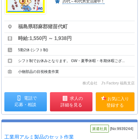
20代～40代男女活躍中！
福島県耶麻郡猪苗代町
時給:1,550円 ～ 1,938円
5勤2休 (シフト制)
シフト制でお休みとなります。 GW・夏季休暇・冬期休暇ござ...
小物部品の目視検査作業
株式会社 J's Factory 福島支店
電話で
求人の
お気に入り
応募・相談
詳細を見る
登録する
派遣社員
[No:9939244]
工業用アルミ製品のセット作業