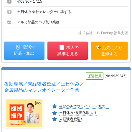
①08:30～17:15
土日休み 会社カレンダーに準ずる。
アルミ部品のバリ取り業務
株式会社 J's Factory 福島支店
電話で
求人の
お気に入り
応募・相談
詳細を見る
登録する
派遣社員
[No:9939245]
夜勤専属／未経験者歓迎／土日休み／
金属製品のマシンオペレーター作業
夜勤のみでプライベート充実！
土日休み×長期休暇あり
未経験者歓迎♪