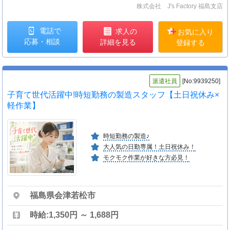
株式会社 J's Factory 福島支店
電話で
求人の
お気に入り
応募・相談
詳細を見る
登録する
派遣社員
[No:9939250]
子育て世代活躍中!時短勤務の製造スタッフ【土日祝休み×
軽作業】
時短勤務の製造♪
大人気の日勤専属！土日祝休み！
モクモク作業が好きな方必見！
福島県会津若松市
時給:1,350円 ～ 1,688円