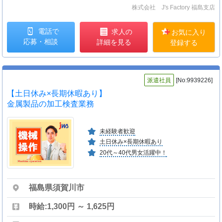
株式会社 J's Factory 福島支店
電話で
求人の
お気に入り
応募・相談
詳細を見る
登録する
派遣社員
[No:9939226]
【土日休み×長期休暇あり】
金属製品の加工検査業務
未経験者歓迎
土日休み×長期休暇あり
20代～40代男女活躍中！
福島県須賀川市
時給:1,300円 ～ 1,625円