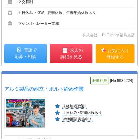
２交替制
土日休み ・GW、夏季休暇、年末年始休暇あり
マシンオペレーター業務
株式会社 J's Factory 福島支店
電話で
求人の
お気に入り
応募・相談
詳細を見る
登録する
派遣社員
[No:9939224]
アルミ製品の組立・ボルト締め作業
未経験者歓迎♪
土日休み×長期休暇あり
Web面談実施中！