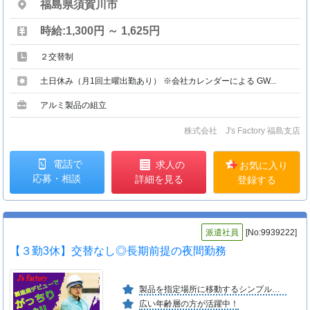
福島県須賀川市
時給:1,300円 ～ 1,625円
２交替制
土日休み（月1回土曜出勤あり） ※会社カレンダーによる GW...
アルミ製品の組立
株式会社 J's Factory 福島支店
電話で
求人の
お気に入り
応募・相談
詳細を見る
登録する
派遣社員
[No:9939222]
【３勤3休】交替なし◎長期前提の夜間勤務
製品を指定場所に移動するシンプルな作業！
広い年齢層の方が活躍中！