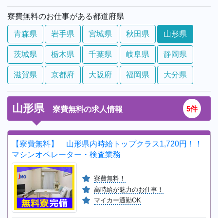
寮費無料のお仕事がある都道府県
青森県
岩手県
宮城県
秋田県
山形県
茨城県
栃木県
千葉県
岐阜県
静岡県
滋賀県
京都府
大阪府
福岡県
大分県
山形県
5件
寮費無料の求人情報
【寮費無料】 山形県内時給トップクラス1,720円！！
マシンオペレーター・検査業務
寮費無料！
高時給が魅力のお仕事！
マイカー通勤OK