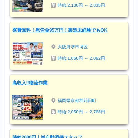
時給:2,100円 ～ 2,835円
寮費無料！慰労金95万円！製造未経験でもOK
大阪府堺市堺区
時給:1,650円 ～ 2,062円
高収入‼物流作業
福岡県京都郡苅田町
時給:2,050円 ～ 2,768円
時給2000円｜半自動溶接スタッフ