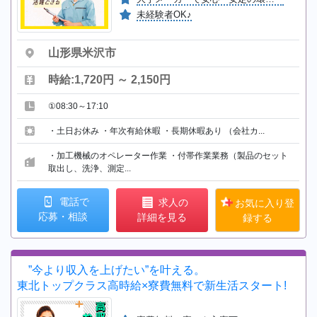
未経験者OK♪
山形県米沢市
時給:1,720円 ～ 2,150円
①08:30～17:10
・土日お休み ・年次有給休暇 ・長期休暇あり （会社カ...
・加工機械のオペレーター作業 ・付帯作業業務（製品のセット
取出し、洗浄、測定...
電話で
求人の
お気に入り登
応募・相談
詳細を見る
録する
”今より収入を上げたい”を叶える。
東北トップクラス高時給×寮費無料で新生活スタート!