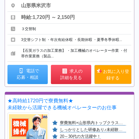
山形県米沢市
時給:1,720円 ～ 2,150円
３交替制
3交替シフト制 ・年次有給休暇 ・長期休暇 ・夏季冬季休暇...
【石英ガラスの加工業務】 ・加工機械のオペレーター作業 ・付
帯作業業務（製品...
電話で
求人の
お気に入り登
応募・相談
詳細を見る
録する
★高時給1720円で寮費無料★
未経験から活躍できる機械オペレーターのお仕事
寮費無料×山形県内トップクラスの高時給
しっかりとした研修あり♪未経験者歓迎！
20～30代の方活躍中！