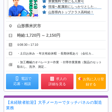
寮費無料で寮にも入寮可
現場へ配属前にしっかりとした研修もあり♪
山形県内トップクラス高時給！
山形県米沢市
時給:1,720円 ～ 2,150円
①08:30～17:10
・土日お休み ・年次有給休暇 ・長期休暇あり （会社カ...
・加工機械のオペレーター作業 ・付帯作業業務（製品のセット
取出し、洗浄、測定...
電話で
求人の
お気に入り登
応募・相談
詳細を見る
録する
【未経験者歓迎】大手メーカーでタッチパネルの製造
業務