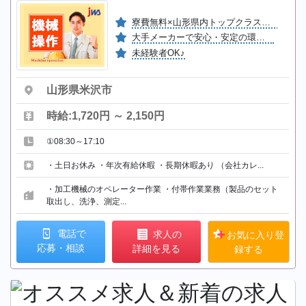
寮費無料×山形県内トップクラスの高時給
大手メーカーで安心・安定の環境！
未経験者OK♪
山形県米沢市
時給:1,720円 ～ 2,150円
①08:30～17:10
・土日お休み ・年次有給休暇 ・長期休暇あり （会社カレ...
・加工機械のオペレーター作業 ・付帯作業業務（製品のセット
取出し、洗浄、測定...
電話で
求人の
お気に入り登
応募・相談
詳細を見る
録する