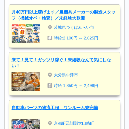
月40万円以上稼げます／農機具メーカーの製造スタッ
フ（機械オペ・検査）／未経験大歓迎
茨城県つくばみらい市
時給:2,100円 ～ 2,625円
来て！見て！ガッツリ稼ぐ！未経験なんて気にしな
い！
大分県中津市
時給:1,850円 ～ 2,498円
自動車パーツの物流工程 ワンルーム寮完備
京都府乙訓郡大山崎町