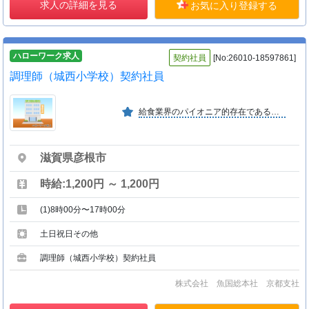
求人の詳細を見る
お気に入り登録する
ハローワーク求人
契約社員
[No:26010-18597861]
調理師（城西小学校）契約社員
給食業界のパイオニア的存在である弊社は、創業１１１周年を迎え「お客様がうれしい。私たちもうれしい。」をモットーに、次の１００年に向け、全社一丸となってお客様と共に歩んでおります。
滋賀県彦根市
時給:1,200円 ～ 1,200円
(1)8時00分〜17時00分
土日祝日その他
調理師（城西小学校）契約社員
株式会社 魚国総本社 京都支社