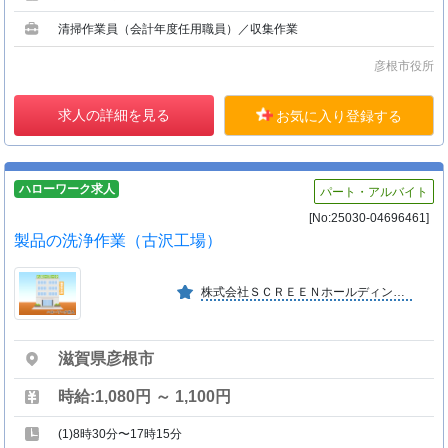
清掃作業員（会計年度任用職員）／収集作業
彦根市役所
求人の詳細を見る
お気に入り登録する
ハローワーク求人
パート・アルバイト
[No:25030-04696461]
製品の洗浄作業（古沢工場）
株式会社ＳＣＲＥＥＮホールディングスの協力企業として、今後一層の発展が期待できる会社です。 ■ＰＲ動画あり
滋賀県彦根市
時給:1,080円 ～ 1,100円
(1)8時30分〜17時15分