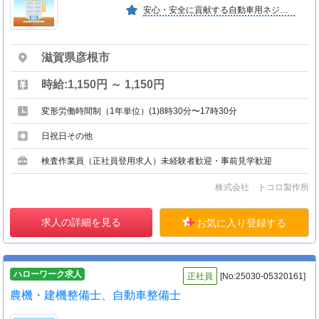
安心・安全に貢献する自動車用ネジはじめ多くのネジ類を製作。 平均勤続年数１３年、長年働いていただける環境。 世代交代で若者の多い職場です。
滋賀県彦根市
時給:1,150円 ～ 1,150円
変形労働時間制（1年単位）(1)8時30分〜17時30分
日祝日その他
検査作業員（正社員登用求人）未経験者歓迎・事前見学歓迎
株式会社 トコロ製作所
求人の詳細を見る
お気に入り登録する
ハローワーク求人
正社員
[No:25030-05320161]
農機・建機整備士、自動車整備士