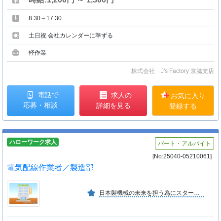
8:30～17:30
土日祝 会社カレンダーに準ずる
軽作業
株式会社 J's Factory 京滋支店
電話で
求人の
お気に入り
応募・相談
詳細を見る
登録する
ハローワーク求人
パート・アルバイト
[No:25040-05210061]
電気配線作業者／製造部
日本製機械の未来を担う為にスタートした会社です。団体行動を基とし、社内協力による力強さと、お互いが安心安全を心掛け、楽しく過ごせる職場として成長しております。