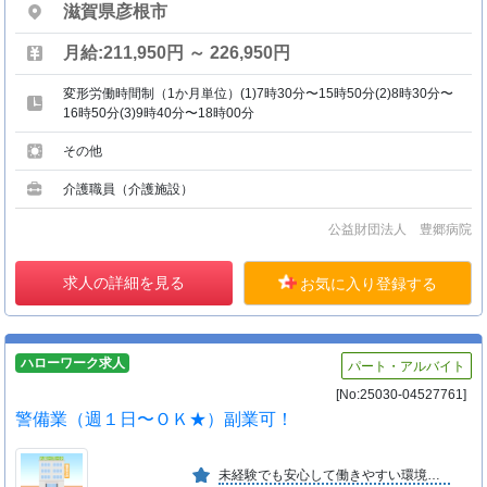
滋賀県彦根市
月給:211,950円 ～ 226,950円
変形労働時間制（1か月単位）(1)7時30分〜15時50分(2)8時30分〜
16時50分(3)9時40分〜18時00分
その他
介護職員（介護施設）
公益財団法人 豊郷病院
求人の詳細を見る
お気に入り登録する
ハローワーク求人
パート・アルバイト
[No:25030-04527761]
警備業（週１日〜ＯＫ★）副業可！
未経験でも安心して働きやすい環境を作っています。 経歴に関係なく丁寧な指導から、アットホームな社風で 警備業務を通じて、人との結び（繋がり）を大切にしています。