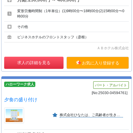
変形労働時間制（1年単位）(1)9時00分〜18時00分(2)15時00分〜0
時00分
その他
ビジネスホテルのフロントスタッフ（彦根）
ＡＢホテル株式会社
求人の詳細を見る
お気に入り登録する
ハローワーク求人
パート・アルバイト
[No:25030-04594761]
夕食の盛り付け
株式会社ひなたは、ご高齢者が生きる喜びを感じる暮らしを実現するために、個人の尊重や自己決定を柱に、お一人お一人の有する能カに応じた自立した生活を営むことが出来るように支援致します。