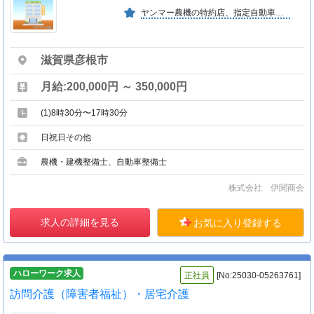
ヤンマー農機の特約店、指定自動車整備事業として地域に密着、連携して貢献し、今後の注目産業である農業をサポートして発展していきます。
滋賀県彦根市
月給:200,000円 ～ 350,000円
(1)8時30分〜17時30分
日祝日その他
農機・建機整備士、自動車整備士
株式会社 伊関商会
求人の詳細を見る
お気に入り登録する
ハローワーク求人
正社員
[No:25030-05263761]
訪問介護（障害者福祉）・居宅介護