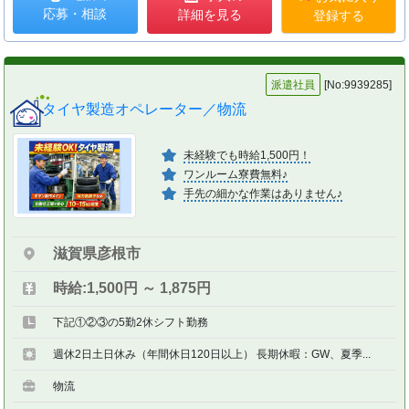
応募・相談
詳細を見る
登録する
派遣社員
[No:9939285]
タイヤ製造オペレーター／物流
未経験でも時給1,500円！
ワンルーム寮費無料♪
手先の細かな作業はありません♪
滋賀県彦根市
時給:1,500円 ～ 1,875円
下記①②③の5勤2休シフト勤務
週休2日土日休み（年間休日120日以上） 長期休暇：GW、夏季...
物流