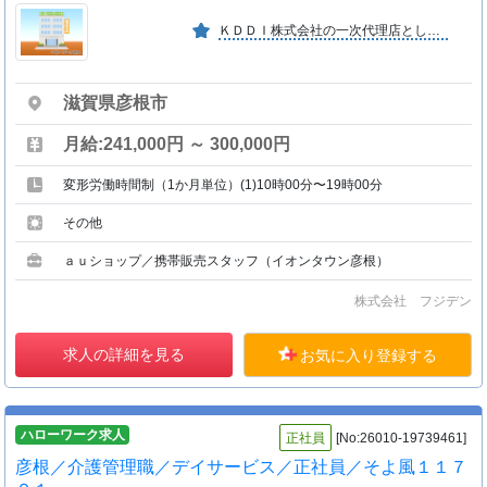
ＫＤＤＩ株式会社の一次代理店として、西日本に１００店舗以上のａｕＳｔｙｌｅ・ａｕショップ・ＵＱスポットを運営。ＫＤＤＩ専売代理店として西日本Ｎｏ．１の販売代理店です。
滋賀県彦根市
月給:241,000円 ～ 300,000円
変形労働時間制（1か月単位）(1)10時00分〜19時00分
その他
ａｕショップ／携帯販売スタッフ（イオンタウン彦根）
株式会社 フジデン
求人の詳細を見る
お気に入り登録する
ハローワーク求人
正社員
[No:26010-19739461]
彦根／介護管理職／デイサービス／正社員／そよ風１１７