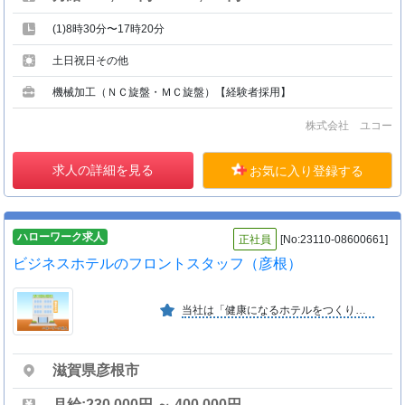
(1)8時30分〜17時20分
土日祝日その他
機械加工（ＮＣ旋盤・ＭＣ旋盤）【経験者採用】
株式会社 ユコー
求人の詳細を見る
お気に入り登録する
ハローワーク求人
正社員
[No:23110-08600661]
ビジネスホテルのフロントスタッフ（彦根）
当社は「健康になるホテルをつくり世のため人のために尽くす」を経営理念に掲げ、地域社会へ貢献する事を目指しております。 ２０１７年にジャスダック上場を果たしました。
滋賀県彦根市
月給:230,000円 ～ 400,000円