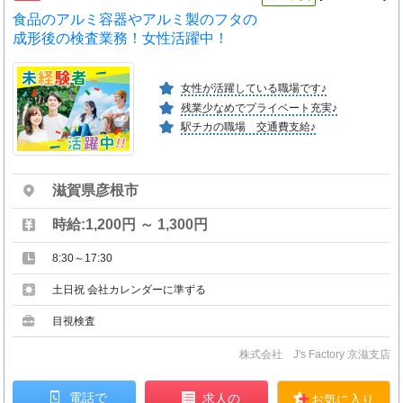
食品のアルミ容器やアルミ製のフタの
成形後の検査業務！女性活躍中！
女性が活躍している職場です♪
残業少なめでプライベート充実♪
駅チカの職場 交通費支給♪
滋賀県彦根市
時給:1,200円 ～ 1,300円
8:30～17:30
土日祝 会社カレンダーに準ずる
目視検査
株式会社 J's Factory 京滋支店
電話で
求人の
お気に入り