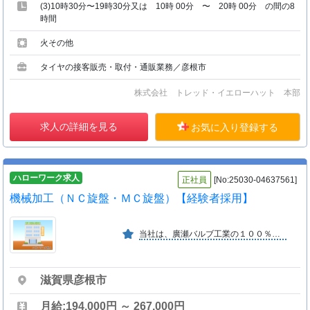
(3)10時30分〜19時30分又は 10時 00分 〜 20時 00分 の間の8
時間
火その他
タイヤの接客販売・取付・通販業務／彦根市
株式会社 トレッド・イエローハット 本部
求人の詳細を見る
お気に入り登録する
ハローワーク求人
正社員
[No:25030-04637561]
機械加工（ＮＣ旋盤・ＭＣ旋盤）【経験者採用】
当社は、廣瀬バルブ工業の１００％出資による関連会社です。設立以来順調に業績を伸ばしています。
滋賀県彦根市
月給:194,000円 ～ 267,000円