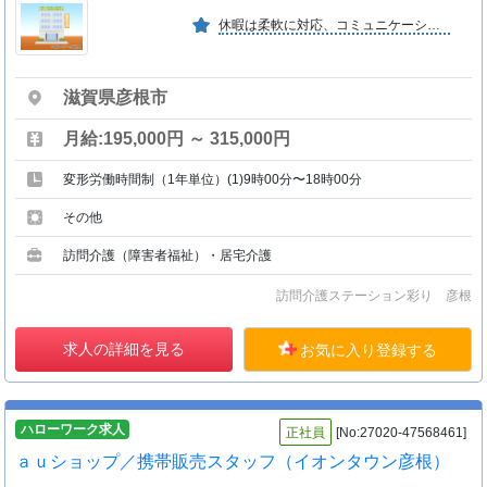
休暇は柔軟に対応、コミュニケーション良好、 定期的な講習研修の実施 インフルエンザ予防接種補助あり
滋賀県彦根市
月給:195,000円 ～ 315,000円
変形労働時間制（1年単位）(1)9時00分〜18時00分
その他
訪問介護（障害者福祉）・居宅介護
訪問介護ステーション彩り 彦根
求人の詳細を見る
お気に入り登録する
ハローワーク求人
正社員
[No:27020-47568461]
ａｕショップ／携帯販売スタッフ（イオンタウン彦根）