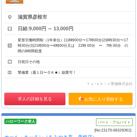
滋賀県彦根市
日給:9,000円 ～ 13,000円
変形労働時間制（1年単位）(1)8時00分〜17時00分(2)8時30分〜17
時30分(3)21時00分〜6時00分又は 22時 00分 〜 7時 00分 の
間の8時間程度
日祝日その他
警備業（週１日〜ＯＫ★）副業可！
Ｙｕ−ｓｈｉｎ警備株式会社
求人の詳細を見る
お気に入り登録する
ハローワーク求人
パート・アルバイト
[No:23170-08329361]