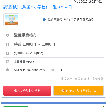
[No:26010-19027461]
調理補助（鳥居本小学校） 週３〜４日
給食業界のパイオニア的存在である弊社は、創業１１１周年を迎え「お客様がうれしい。私たちもうれしい。」をモットーに、次の１００年に向け、全社一丸となってお客様と共に歩んでおります。
滋賀県彦根市
時給:1,080円 ～ 1,080円
(1)9時00分〜15時00分
土日祝日その他
調理補助（鳥居本小学校） 週３〜４日
株式会社 魚国総本社 京都支社
求人の詳細を見る
お気に入り登録する