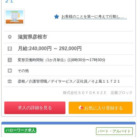
２１
お客様のことを第一に考えて行動してきた私たちは、『世界で一番、仲間を大切にするチームであり続ける』を理念に掲げ、仲間を想い・大切にすることを意識して日々行動しています。
滋賀県彦根市
月給:240,000円 ～ 292,000円
変形労働時間制（1か月単位）(1)8時30分〜17時30分
その他
彦根／介護管理職／デイサービス／正社員／そよ風１１７２１
株式会社ＳＯＹＯＫＡＺＥ 近畿ブロック
求人の詳細を見る
お気に入り登録する
ハローワーク求人
パート・アルバイト