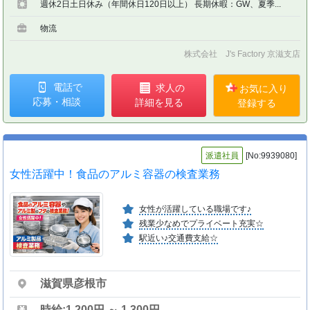
週休2日土日休み（年間休日120日以上） 長期休暇：GW、夏季...
物流
株式会社 J's Factory 京滋支店
電話で
求人の
お気に入り
応募・相談
詳細を見る
登録する
派遣社員
[No:9939080]
女性活躍中！食品のアルミ容器の検査業務
女性が活躍している職場です♪
残業少なめでプライベート充実☆
駅近い♪交通費支給☆
滋賀県彦根市
時給:1,200円 ～ 1,300円