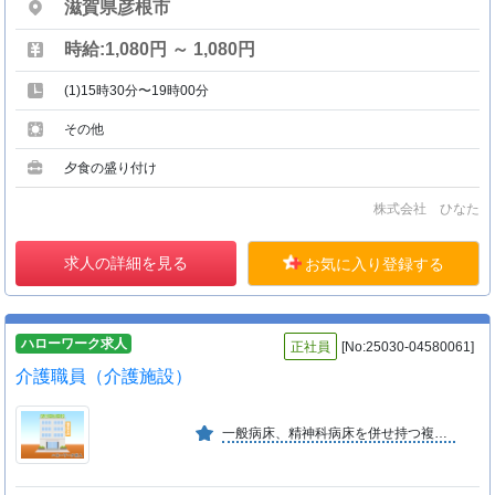
滋賀県彦根市
時給:1,080円 ～ 1,080円
(1)15時30分〜19時00分
その他
夕食の盛り付け
株式会社 ひなた
求人の詳細を見る
お気に入り登録する
ハローワーク求人
正社員
[No:25030-04580061]
介護職員（介護施設）
一般病床、精神科病床を併せ持つ複合施設であり、医療事務と介護事業の２本柱で、「質の高い医療」と「心をこめたサービス」で地域社会に貢献したいと考えています。 ■ＰＲ動画あり