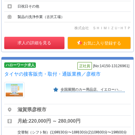
日祝日その他
製品の洗浄作業（古沢工場）
株式会社 ＳＨＩＭＩＺＵ−ＨＴＰ
求人の詳細を見る
お気に入り登録する
ハローワーク求人
正社員
[No:14150-13126961]
タイヤの接客販売・取付・通販業務／彦根市
全国展開のカー用品店、イエローハットの本部が１００％出資する格安タイヤの専門店。 全国に５５店舗を展開し、さらに新規出店計画中。
滋賀県彦根市
月給:220,000円 ～ 280,000円
交替制（シフト制）(1)9時30分〜18時30分(2)10時00分〜19時00分