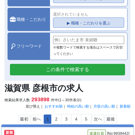
選択されていません
職種・こだわり
▶ 職種・こだわりを選ぶ
フリーワード
※複数ワードで検索する場合はスペースで区切
ってください
この条件で検索する
滋賀県 彦根市の求人
293898
検索結果求人数
件中(1～30件表示)
並び替え｜
おすすめ順
｜
時給の高い順
｜
月収の高い順
｜
新着順
最初
前へ
1
2
3
4
5
次へ
最後
新着
派遣社員
[No:9939442]