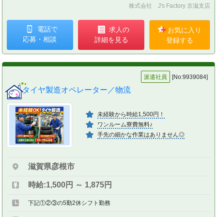
株式会社 J's Factory 京滋支店
電話で
求人の
お気に入り
応募・相談
詳細を見る
登録する
派遣社員
[No:9939084]
タイヤ製造オペレーター／物流
未経験から時給1,500円！
ワンルーム寮費無料♪
手先の細かな作業はありません◎
滋賀県彦根市
時給:1,500円 ～ 1,875円
下記①②③の5勤2休シフト勤務