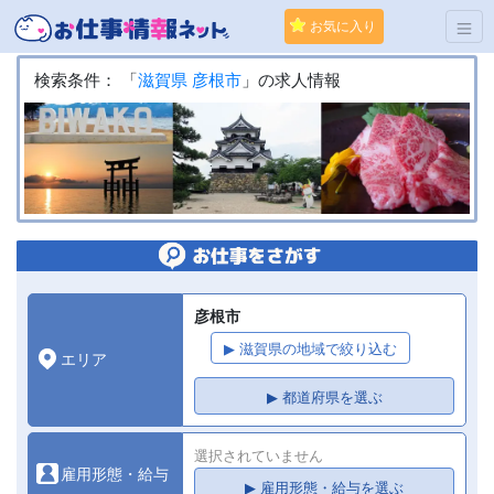
お気に入り
検索条件： 「
滋賀県
彦根市
」の求人情報
彦根市
▶ 滋賀県の地域で絞り込む
エリア
▶ 都道府県を選ぶ
選択されていません
雇用形態・給与
▶ 雇用形態・給与を選ぶ