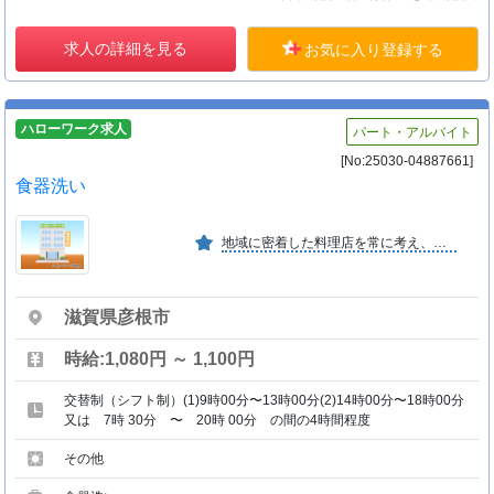
求人の詳細を見る
お気に入り登録する
ハローワーク求人
パート・アルバイト
[No:25030-04887661]
食器洗い
地域に密着した料理店を常に考え、和食に関しての発信基地になる事を心がけています。四季おりおりの食材を使った懐石料理や松花堂、幕の内等を主軸商品としてがんばっているところです。
滋賀県彦根市
時給:1,080円 ～ 1,100円
交替制（シフト制）(1)9時00分〜13時00分(2)14時00分〜18時00分
又は 7時 30分 〜 20時 00分 の間の4時間程度
その他