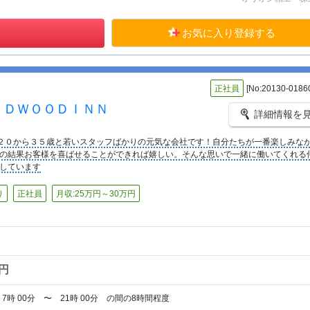
お気に入り登録する
正社員
[No:20130-0186
ＥＤＷＯＯＤＩＮＮ
詳細情報を
２０から３５歳と若いスタッフばかりの元気な会社です！自分たちが一番楽しみな
の結果お客様を喜ばせることができれば嬉しい。そんな思いで一緒に働いてくれる
しています
り
正社員
月収:25万円～30万円
0円
時 00分 〜 21時 00分 の間の8時間程度