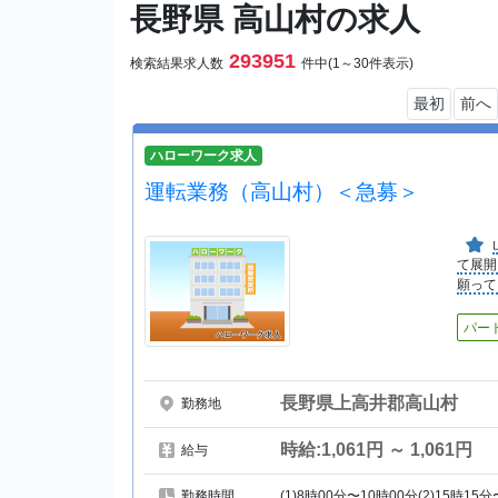
長野県 高山村の求人
293951
検索結果求人数
件中(1～30件表示)
最初
前へ
ハローワーク求人
運転業務（高山村）＜急募＞
て展開
願って
パー
長野県上高井郡高山村
勤務地
時給:1,061円 ～ 1,061円
給与
勤務時間
(1)8時00分〜10時00分(2)15時15