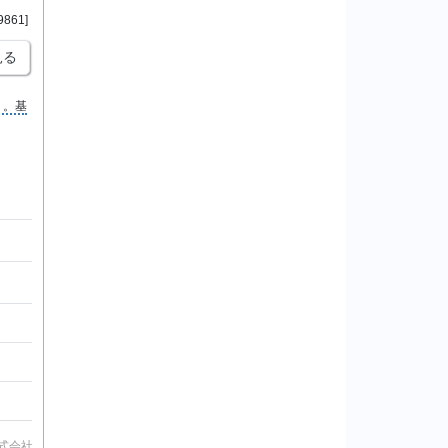
9861]
見る
う。基
式会社