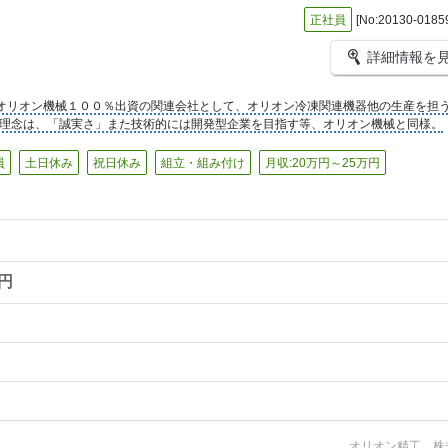
正社員
[No:20130-0185
詳細情報を
オリオン機械１００％出資の関連会社として、オリオン冷凍関連機器他の生産を担
理念は、「誠実さ」また技術的には開発型企業を目指す等、オリオン機械と同様。
員
土日休み
祝日休み
組立・組み付け
月収:20万円～25万円
0円
オリオン精工 株