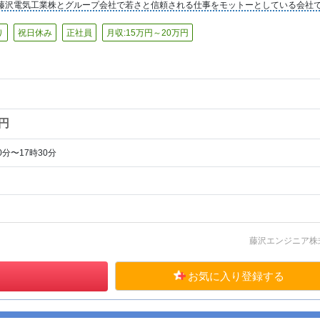
藤沢電気工業株とグループ会社で若さと信頼される仕事をモットーとしている会社
り
祝日休み
正社員
月収:15万円～20万円
0円
0分〜17時30分
藤沢エンジニア株
お気に入り登録する