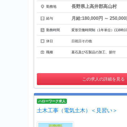
長野県上高井郡高山村
勤務地
月給:180,000円 ～ 250,00
給与
勤務時間
変形労働時間制（1年単位）(1)8時1
休日
日祝日その他
職種
墓石及び石製品の加工、据付
この
求人の詳細を見る
ハローワーク求人
土木工事（電気土木）＜見習い＞