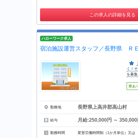
この
求人の詳細を見る
ハローワーク求人
宿泊施設運営スタッフ／長野県 Ｒ
く！そ
を募集
寮あ
長野県上高井郡高山村
勤務地
月給:250,000円 ～ 350,00
給与
勤務時間
変形労働時間制（1か月単位）又は 7