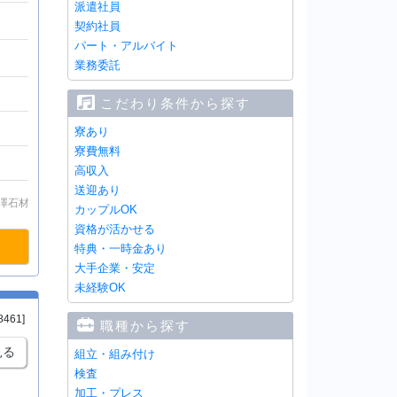
派遣社員
契約社員
パート・アルバイト
業務委託
こだわり条件から探す
寮あり
寮費無料
高収入
送迎あり
澤石材
カップルOK
資格が活かせる
特典・一時金あり
大手企業・安定
未経験OK
8461]
職種から探す
見る
組立・組み付け
検査
加工・プレス