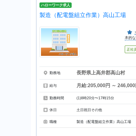
ハローワーク求人
製造（配電盤組立作業）高山工場
本的な
正社
長野県上高井郡高山村
勤務地
月給:205,000円 ～ 246,00
給与
勤務時間
(1)8時20分〜17時15分
休日
土日祝日その他
職種
製造（配電盤組立作業）高山工場