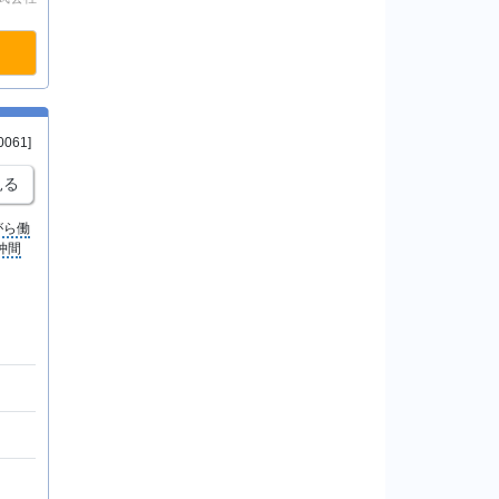
0061]
見る
がら働
仲間