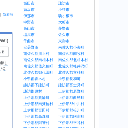
飯田市
諏訪市
須坂市
小諸市
｜
新着順
伊那市
駒ヶ根市
中野市
大町市
飯山市
茅野市
塩尻市
佐久市
千曲市
東御市
2861]
安曇野市
南佐久郡小海町
見る
南佐久郡川上村
南佐久郡南牧村
南佐久郡南相木村
南佐久郡北相木村
隣接し
南佐久郡佐久穂町
北佐久郡軽井沢町
いと
北佐久郡御代田町
北佐久郡立科町
小県郡青木村
小県郡長和町
諏訪郡下諏訪町
諏訪郡富士見町
諏訪郡原村
上伊那郡辰野町
上伊那郡箕輪町
上伊那郡飯島町
上伊那郡南箕輪村
上伊那郡中川村
上伊那郡宮田村
下伊那郡松川町
下伊那郡高森町
下伊那郡阿南町
下伊那郡阿智村
下伊那郡平谷村