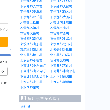
下伊那郡根羽村
下伊那郡下條村
下伊那郡売木村
下伊那郡天龍村
下伊那郡泰阜村
下伊那郡喬木村
下伊那郡豊丘村
下伊那郡大鹿村
木曽郡上松町
木曽郡南木曽町
木曽郡木祖村
木曽郡王滝村
ライフ
木曽郡大桑村
木曽郡木曽町
東筑摩郡麻績村
東筑摩郡生坂村
東筑摩郡山形村
東筑摩郡朝日村
東筑摩郡筑北村
北安曇郡池田町
北安曇郡松川村
北安曇郡白馬村
北安曇郡小谷村
埴科郡坂城町
5661]
上高井郡小布施町
上高井郡高山村
見る
下高井郡山ノ内町
下高井郡木島平村
下高井郡野沢温泉村
上水内郡信濃町
上水内郡小川村
上水内郡飯綱町
にも強
下水内郡栄村
雇用形態から探す
正社員