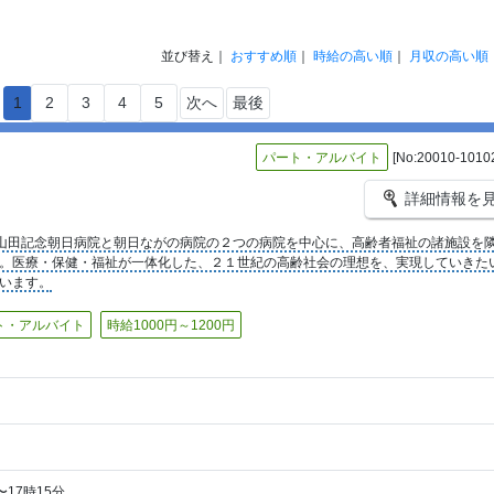
並び替え｜
おすすめ順
｜
時給の高い順
｜
月収の高い順
1
2
3
4
5
次へ
最後
パート・アルバイト
[No:20010-1010
詳細情報を
山田記念朝日病院と朝日ながの病院の２つの病院を中心に、高齢者福祉の諸施設を
。医療・保健・福祉が一体化した、２１世紀の高齢社会の理想を、実現していきた
います。
ト・アルバイト
時給1000円～1200円
分〜17時15分