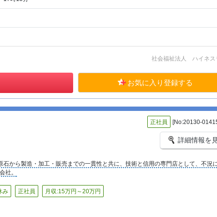
社会福祉法人 ハイネス
お気に入り登録する
正社員
[No:20130-0141
詳細情報を
原石から製造・加工・販売までの一貫性と共に、技術と信用の専門店として、不況
会社。
休み
正社員
月収:15万円～20万円