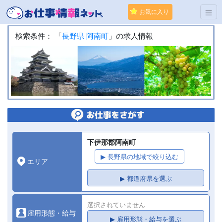
お気に入り
検索条件： 「
長野県
阿南町
」の求人情報
下伊那郡阿南町
▶ 長野県の地域で絞り込む
エリア
▶ 都道府県を選ぶ
選択されていません
雇用形態・給与
▶ 雇用形態・給与を選ぶ