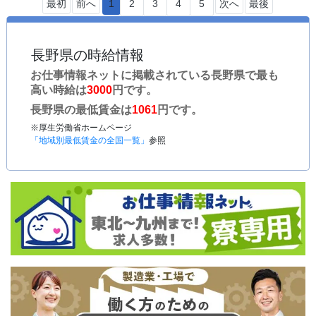
最初
前へ
1
2
3
4
5
次へ
最後
長野県の時給情報
お仕事情報ネットに掲載されている長野県で最も
高い時給は
3000
円です。
長野県の最低賃金は
1061
円です。
※厚生労働省ホームページ
「地域別最低賃金の全国一覧」
参照