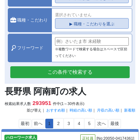
選択されていません
職種・こだわり
▶ 職種・こだわりを選ぶ
フリーワード
※複数ワードで検索する場合はスペースで区切
ってください
この条件で検索する
長野県 阿南町の求人
293951
検索結果求人数
件中(1～30件表示)
並び替え｜
おすすめ順
｜
時給の高い順
｜
月収の高い順
｜
新着順
最初
前へ
1
2
3
4
5
次へ
最後
ハローワーク求人
正社員
[No:20050-04174361]