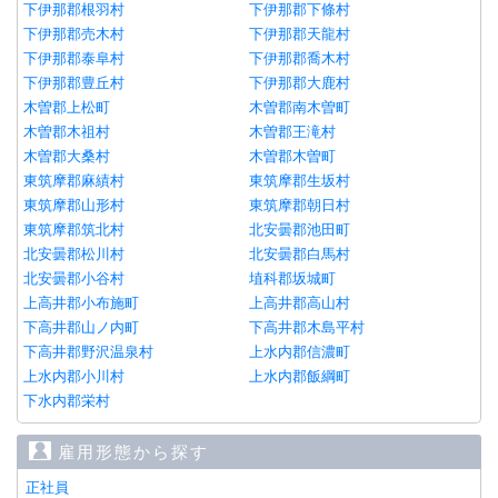
下伊那郡根羽村
下伊那郡下條村
下伊那郡売木村
下伊那郡天龍村
下伊那郡泰阜村
下伊那郡喬木村
下伊那郡豊丘村
下伊那郡大鹿村
木曽郡上松町
木曽郡南木曽町
木曽郡木祖村
木曽郡王滝村
木曽郡大桑村
木曽郡木曽町
東筑摩郡麻績村
東筑摩郡生坂村
東筑摩郡山形村
東筑摩郡朝日村
東筑摩郡筑北村
北安曇郡池田町
北安曇郡松川村
北安曇郡白馬村
北安曇郡小谷村
埴科郡坂城町
上高井郡小布施町
上高井郡高山村
下高井郡山ノ内町
下高井郡木島平村
下高井郡野沢温泉村
上水内郡信濃町
上水内郡小川村
上水内郡飯綱町
下水内郡栄村
雇用形態から探す
正社員