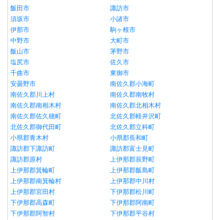
飯田市
諏訪市
須坂市
小諸市
伊那市
駒ヶ根市
中野市
大町市
飯山市
茅野市
塩尻市
佐久市
千曲市
東御市
安曇野市
南佐久郡小海町
南佐久郡川上村
南佐久郡南牧村
南佐久郡南相木村
南佐久郡北相木村
南佐久郡佐久穂町
北佐久郡軽井沢町
北佐久郡御代田町
北佐久郡立科町
小県郡青木村
小県郡長和町
諏訪郡下諏訪町
諏訪郡富士見町
諏訪郡原村
上伊那郡辰野町
上伊那郡箕輪町
上伊那郡飯島町
上伊那郡南箕輪村
上伊那郡中川村
上伊那郡宮田村
下伊那郡松川町
下伊那郡高森町
下伊那郡阿南町
下伊那郡阿智村
下伊那郡平谷村