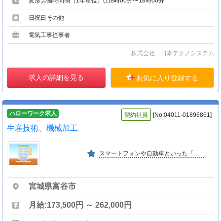
変形労働時間制（1年単位）(1)8時00分〜18時00分
日祝日その他
電気工事従事者
株式会社 日本テクノシステム
求人の詳細を見る
お気に入り登録する
ハローワーク求人
契約社員
[No:04011-01896861]
生産技術、機械加工
スマートフォンや自動車といった「もの」をつくる現場で、材料などを切断する工程で使用される「工業用刃物」を製造しています。 当社製の工業用刃物は、国内外で広く使用されています。
宮城県富谷市
月給:173,500円 ～ 262,000円