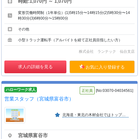
時給:1,070円 ～ 1,070円
変形労働時間制（1年単位）(1)5時15分〜14時15分(2)5時30分〜14
時30分(3)6時00分〜15時00分
その他
小型トラック運転手（アルバイトを経て正社員目指したい方）
株式会社 ランテック 仙台支店
求人の詳細を見る
お気に入り登録する
ハローワーク求人
正社員
[No:03070-04034561]
営業スタッフ（宮城県富谷市）
北海道・東北の木材会社ではトップクラス。函館・札幌・恵庭・青森・八戸・北上・仙台・秋田に拠点を置き木造住宅の加工実績は年間約３６００〜３８００棟工場は完全機械化高精度の加工を実施
宮城県富谷市