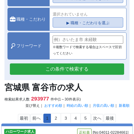
選択されていません
職種・こだわり
▶ 職種・こだわりを選ぶ
フリーワード
※複数ワードで検索する場合はスペースで区切
ってください
この条件で検索する
宮城県 富谷市の求人
293977
検索結果求人数
件中(1～30件表示)
並び替え｜
おすすめ順
｜
時給の高い順
｜
月収の高い順
｜
新着順
最初
前へ
1
2
3
4
5
次へ
最後
ハローワーク求人
正社員
[No:04011-02284661]