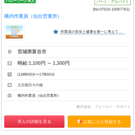
ハローワーク求人
パート・アルバイト
[No:07010-10067761]
構内作業員（仙台営業所）
作業員の安全と健康を第一に考えている働きやすい会社です。従業員の平均年齢も若く、活気があり、仕事を通じて、自分自身の成長を感じ取ることができる職場です。
宮城県富谷市
時給:1,100円 ～ 1,300円
(1)8時00分〜17時00分
土日祝日その他
構内作業員（仙台営業所）
株式会社 フォーユー・サポート
求人の詳細を見る
お気に入り登録する