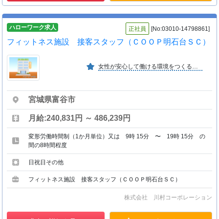
ハローワーク求人
正社員
[No:03010-14798861]
フィットネス施設 接客スタッフ（ＣＯＯＰ明石台ＳＣ）
女性が安心して働ける環境をつくるため、正社員での雇用が中心です。また、仕事だけでなく、家族との時間やプライベートも充実させられるように、日・祝休みで早朝・深夜残業はありません。
宮城県富谷市
月給:240,831円 ～ 486,239円
変形労働時間制（1か月単位）又は 9時 15分 〜 19時 15分 の
間の8時間程度
日祝日その他
フィットネス施設 接客スタッフ（ＣＯＯＰ明石台ＳＣ）
株式会社 川村コーポレーション