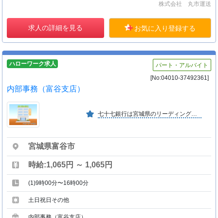
株式会社 丸市運送
求人の詳細を見る
お気に入り登録する
ハローワーク求人
パート・アルバイト
[No:04010-37492361]
内部事務（富谷支店）
七十七銀行は宮城県のリーディングバンクとして、１８７８年（明治１１年）の創業以来永きにわたり地域の皆さまと共に歩んでいます。
宮城県富谷市
時給:1,065円 ～ 1,065円
(1)9時00分〜16時00分
土日祝日その他
内部事務（富谷支店）