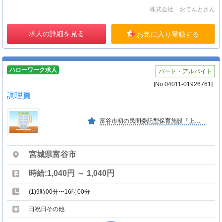
株式会社 おてんとさん
求人の詳細を見る
お気に入り登録する
ハローワーク求人
パート・アルバイト
[No:04011-01926761]
調理員
富谷市初の民間委託型保育施設「上桜木果樹園の森こども園」をはじめ「明石台若樹の森こども園」「おおひら万葉こども園」「仙台いずみの森こども園」「泉ヶ丘保育園」の６施設を運営しています
宮城県富谷市
時給:1,040円 ～ 1,040円
(1)9時00分〜16時00分
日祝日その他