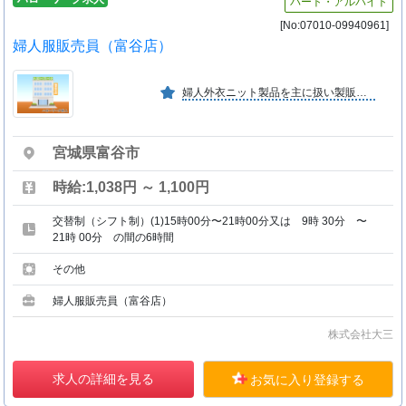
パート・アルバイト
[No:07010-09940961]
婦人服販売員（富谷店）
婦人外衣ニット製品を主に扱い製販業を営み、平成８年より本格的に小売業も展開し、現在２０店舗運営している。目標は製造直販のラインを確立し、より消費者ニーズに近い経営をすること。
宮城県富谷市
時給:1,038円 ～ 1,100円
交替制（シフト制）(1)15時00分〜21時00分又は 9時 30分 〜
21時 00分 の間の6時間
その他
婦人服販売員（富谷店）
株式会社大三
求人の詳細を見る
お気に入り登録する