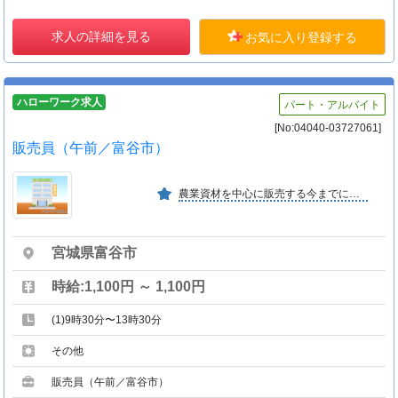
求人の詳細を見る
お気に入り登録する
ハローワーク求人
パート・アルバイト
[No:04040-03727061]
販売員（午前／富谷市）
農業資材を中心に販売する今までにない新しい業態の量販店、宮城県内１３店舗、農産物直売所１３ヶ所、道の駅おおさきの運営、ネットショップ６店舗、年間取扱高７４億円。
宮城県富谷市
時給:1,100円 ～ 1,100円
(1)9時30分〜13時30分
その他
販売員（午前／富谷市）