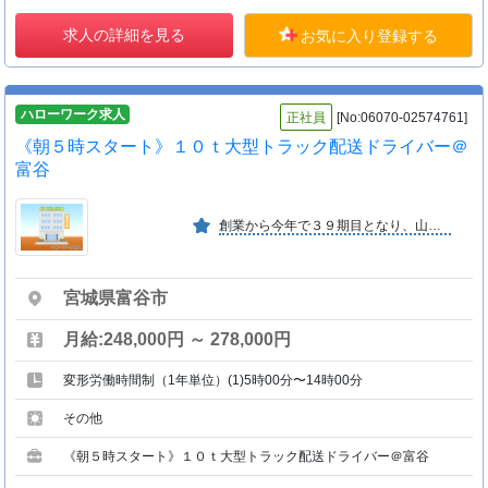
求人の詳細を見る
お気に入り登録する
ハローワーク求人
正社員
[No:06070-02574761]
《朝５時スタート》１０ｔ大型トラック配送ドライバー＠
富谷
創業から今年で３９期目となり、山形県内トップクラスの物流企業 として走り続けてまいりました！全社員が安心して働きやすい環境 であり続けられるように、日々邁進しております！
宮城県富谷市
月給:248,000円 ～ 278,000円
変形労働時間制（1年単位）(1)5時00分〜14時00分
その他
《朝５時スタート》１０ｔ大型トラック配送ドライバー＠富谷