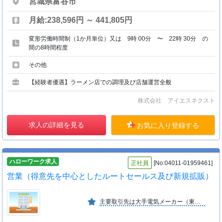
宮城県富谷市
月給:238,596円 ～ 441,805円
変形労働時間制（1か月単位）又は 9時 00分 〜 22時 30分 の
間の8時間程度
その他
【経験者優遇】ラーメン店での調理及び店舗運営全般
株式会社 アイエスネクスト
求人の詳細を見る
お気に入り登録する
ハローワーク求人
正社員
[No:04011-01959461]
営業（得意先を中心としたルートセールス及び新規拡販）
主要取引先は大手電気メーカー（東芝・キオクシア等）で、ガスの全分野にわたる技術陣を擁しており、創業９０年を迎え、安定成長を続けております。