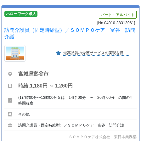
ハローワーク求人
パート・アルバイト
[No:04010-38313061]
訪問介護員（固定時給型）／ＳＯＭＰＯケア 富谷 訪問
介護
最高品質の介護サービスの実現を目指し、カスタムメイドケア、人材育成、認知症ケア、食事、医療連携、余暇時間の充実、ＩＣＴ、デジタルの活用、産学連携に注力していきます。
宮城県富谷市
時給:1,180円 ～ 1,260円
(1)7時00分〜13時00分又は 14時 00分 〜 20時 00分 の間の4
時間程度
その他
訪問介護員（固定時給型）／ＳＯＭＰＯケア 富谷 訪問介護
ＳＯＭＰＯケア株式会社 東日本業務部