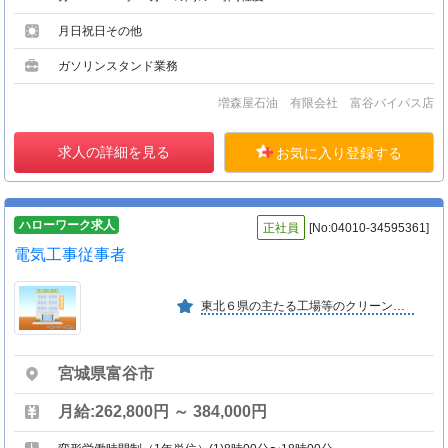
月日祝日その他
ガソリンスタンド業務
増森屋石油 有限会社 富谷バイパス店
求人の詳細を見る
お気に入り登録する
ハローワーク求人
正社員
[No:04010-34595361]
電気工事従事者
東北６県の主たる工場等のクリーン設備及び冷凍・冷蔵設備の設計・施工を行っている会社で、取引先のほとんどは、商社・メーカーであり大手の企業が客先です。
宮城県富谷市
月給:262,800円 ～ 384,000円