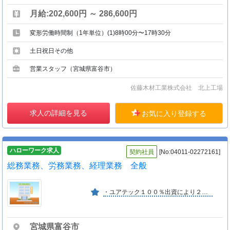
月給:202,600円 ～ 286,600円
変形労働時間制（1年単位）(1)8時00分〜17時30分
土日祝日その他
営業スタッフ（宮城県富谷市）
佐藤木材工業株式会社 北上工場
求人の詳細を見る
お気に入り登録する
ハローワーク求人
契約社員
[No:04011-02272161]
総務業務、労務業務、経理業務 全般
・ユアテック１００％出資により２００１年カイシャ創立。 ・北上市と二本松市に工場があり、宮城県富谷市に本社を設け総務労務管理業務を担っている。転勤なし。
宮城県富谷市