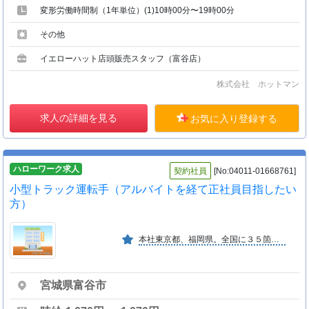
変形労働時間制（1年単位）(1)10時00分〜19時00分
その他
イエローハット店頭販売スタッフ（富谷店）
株式会社 ホットマン
求人の詳細を見る
お気に入り登録する
ハローワーク求人
契約社員
[No:04011-01668761]
小型トラック運転手（アルバイトを経て正社員目指したい
方）
本社東京都、福岡県。全国に３５箇所の拠点が有り、冷凍車の保有台数は日本一の食品総合物流企業です。
宮城県富谷市