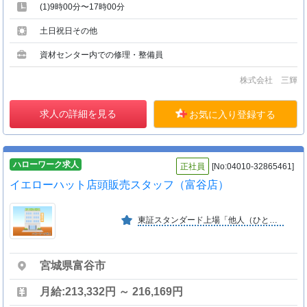
(1)9時00分〜17時00分
土日祝日その他
資材センター内での修理・整備員
株式会社 三輝
求人の詳細を見る
お気に入り登録する
ハローワーク求人
正社員
[No:04010-32865461]
イエローハット店頭販売スタッフ（富谷店）
東証スタンダード上場「他人（ひと）の幸せが自分の幸せ」を社是とし、また「社員の成長なくして会社の発展なし、会社の発展なくして社員の幸せなし」とし社員がやりがいを持って働ける会社です
宮城県富谷市
月給:213,332円 ～ 216,169円