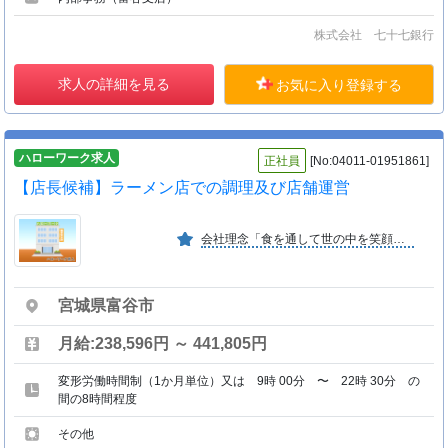
株式会社 七十七銀行
求人の詳細を見る
お気に入り登録する
ハローワーク求人
正社員
[No:04011-01951861]
【店長候補】ラーメン店での調理及び店舗運営
会社理念「食を通して世の中を笑顔にします」に基づき富谷・仙台市を拠点に外食・中食産業等生活に欠かせないフードサービスを展開。男女共にライフスタイルに応じ活躍できる環境が整っています
宮城県富谷市
月給:238,596円 ～ 441,805円
変形労働時間制（1か月単位）又は 9時 00分 〜 22時 30分 の
間の8時間程度
その他