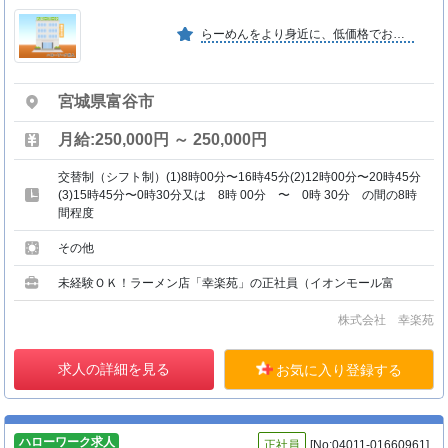
らーめんをより身近に、低価格でおいしく提供するために品質を追求し、福島県、神奈川県の２つの工場から、全国に食材を届ける仕組みが構築されております。
宮城県富谷市
月給:250,000円 ～ 250,000円
交替制（シフト制）(1)8時00分〜16時45分(2)12時00分〜20時45分
(3)15時45分〜0時30分又は 8時 00分 〜 0時 30分 の間の8時
間程度
その他
未経験ＯＫ！ラーメン店「幸楽苑」の正社員（イオンモール富
株式会社 幸楽苑
求人の詳細を見る
お気に入り登録する
ハローワーク求人
正社員
[No:04011-01660961]