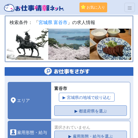
お気に入り
検索条件： 「
宮城県
富谷市
」の求人情報
富谷市
▶ 宮城県の地域で絞り込む
エリア
▶ 都道府県を選ぶ
選択されていません
雇用形態・給与
▶ 雇用形態・給与を選ぶ