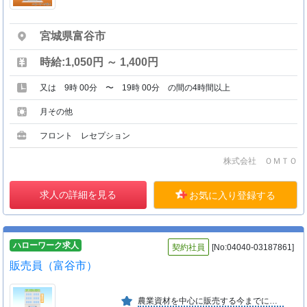
宮城県富谷市
時給:1,050円 ～ 1,400円
又は 9時 00分 〜 19時 00分 の間の4時間以上
月その他
フロント レセプション
株式会社 ＯＭＴＯ
求人の詳細を見る
お気に入り登録する
ハローワーク求人
契約社員
[No:04040-03187861]
販売員（富谷市）
農業資材を中心に販売する今までにない新しい業態の量販店、宮城県内１３店舗、農産物直売所１３ヶ所、道の駅おおさきの運営、ネットショップ６店舗、年間取扱高７４億円。