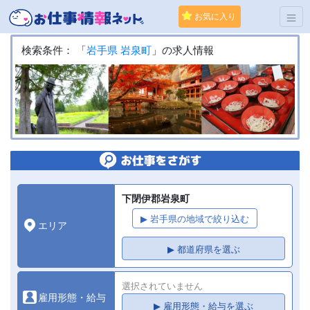
お気に入り
検索条件： 「
岩手県
岩泉町
」の求人情報
下閉伊郡岩泉町
▶ 岩手県の地域で絞り込む
エリア
▶ 都道府県を選ぶ
選択されていません
雇用形態・給与
▶ 雇用形態・給与を選ぶ