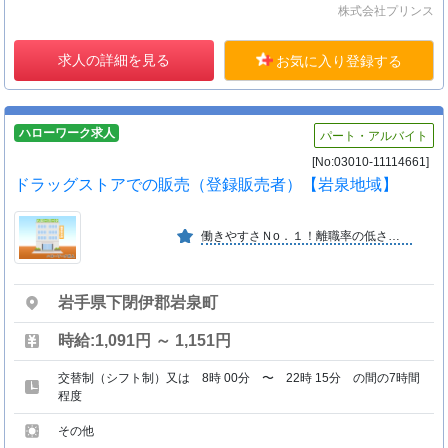
株式会社プリンス
求人の詳細を見る
お気に入り登録する
ハローワーク求人
パート・アルバイト
[No:03010-11114661]
ドラッグストアでの販売（登録販売者）【岩泉地域】
働きやすさＮо．１！離職率の低さが業界トップクラス！東北・北関東に約４６０店舗を展開する地域に密着した東証プライム上場のドラッグストア。今後出店数・出店エリアともに拡大予定！
岩手県下閉伊郡岩泉町
時給:1,091円 ～ 1,151円
交替制（シフト制）又は 8時 00分 〜 22時 15分 の間の7時間
程度
その他