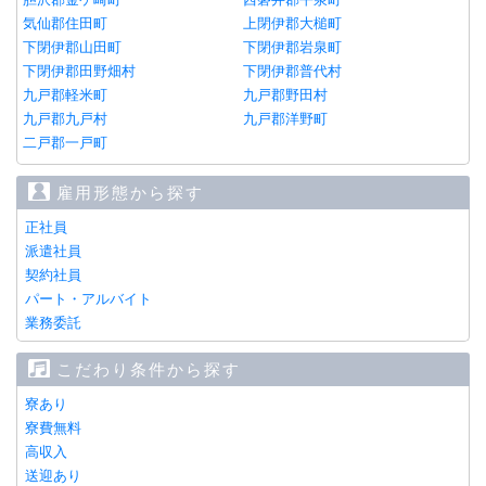
気仙郡住田町
上閉伊郡大槌町
下閉伊郡山田町
下閉伊郡岩泉町
下閉伊郡田野畑村
下閉伊郡普代村
九戸郡軽米町
九戸郡野田村
九戸郡九戸村
九戸郡洋野町
二戸郡一戸町
雇用形態から探す
正社員
派遣社員
契約社員
パート・アルバイト
業務委託
こだわり条件から探す
寮あり
寮費無料
高収入
送迎あり