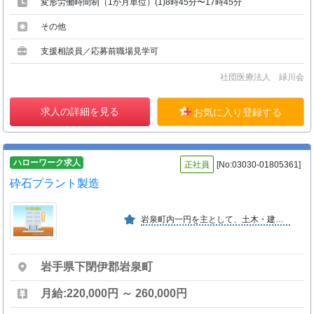
変形労働時間制（1か月単位）(1)8時45分〜17時45分
その他
支援相談員／応募前職場見学可
社団医療法人 緑川会
求人の詳細を見る
お気に入り登録する
ハローワーク求人
正社員
[No:03030-01805361]
砕石プラント製造
岩泉町内一円を主として、土木・建築、法面、舗装工事を行っている。砕石、生コン製造販売。
岩手県下閉伊郡岩泉町
月給:220,000円 ～ 260,000円