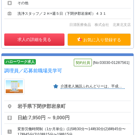
その他
洗浄スタッフ／２Ｈ×週５日（下閉伊郡岩泉町）４３１
日清医療食品 株式会社 北東北支店
求人の詳細を見る
お気に入り登録する
ハローワーク求人
契約社員
[No:03030-01287561]
調理員／応募前職場見学可
介護老人施設ふれんどりーは、平成１２年４月に開設。老人の介護を通して、地域の発展に貢献したいと考えております。
岩手県下閉伊郡岩泉町
日給:7,950円 ～ 9,000円
変形労働時間制（1か月単位）(1)5時30分〜14時30分(2)8時45分〜
17時45分(3)10時15分〜19時15分