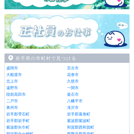
岩手県の市町村で見つける
盛岡市
宮古市
大船渡市
花巻市
北上市
久慈市
遠野市
一関市
陸前高田市
釜石市
二戸市
八幡平市
奥州市
滝沢市
岩手郡雫石町
岩手郡葛巻町
岩手郡岩手町
紫波郡紫波町
紫波郡矢巾町
和賀郡西和賀町
胆沢郡金ケ崎町
西磐井郡平泉町