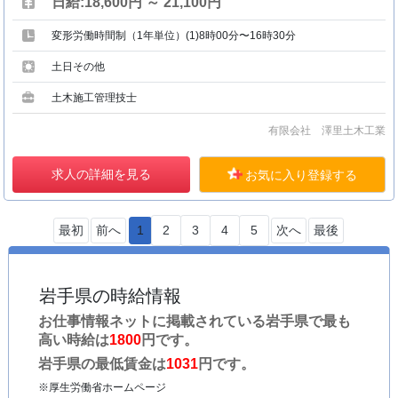
日給:18,600円 ～ 21,100円
変形労働時間制（1年単位）(1)8時00分〜16時30分
土日その他
土木施工管理技士
有限会社 澤里土木工業
求人の詳細を見る
お気に入り登録する
最初
前へ
1
2
3
4
5
次へ
最後
岩手県の時給情報
お仕事情報ネットに掲載されている岩手県で最も
高い時給は
1800
円です。
岩手県の最低賃金は
1031
円です。
※厚生労働省ホームページ