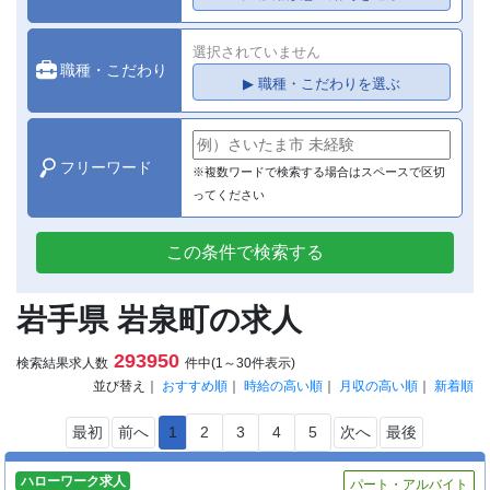
選択されていません
職種・こだわり
▶ 職種・こだわりを選ぶ
フリーワード
※複数ワードで検索する場合はスペースで区切
ってください
この条件で検索する
岩手県 岩泉町の求人
293950
検索結果求人数
件中(1～30件表示)
並び替え｜
おすすめ順
｜
時給の高い順
｜
月収の高い順
｜
新着順
最初
前へ
1
2
3
4
5
次へ
最後
ハローワーク求人
パート・アルバイト