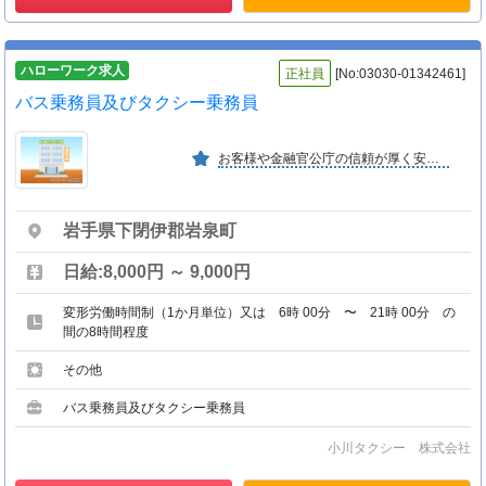
ハローワーク求人
正社員
[No:03030-01342461]
バス乗務員及びタクシー乗務員
お客様や金融官公庁の信頼が厚く安定企業としてのイメージが抜群です。将来性のある会社で力いっぱい働いてみませんか。指導方針：親切安全安心温もりある心を持って乗る人の気持になる。
岩手県下閉伊郡岩泉町
日給:8,000円 ～ 9,000円
変形労働時間制（1か月単位）又は 6時 00分 〜 21時 00分 の
間の8時間程度
その他
バス乗務員及びタクシー乗務員
小川タクシー 株式会社