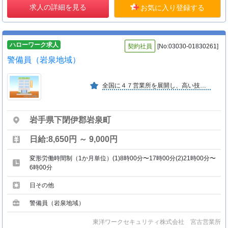
求人の詳細を見る
お気に入り登録する
ハローワーク求人
契約社員
[No:03030-01830261]
警備員（岩泉地域）
全国に４７営業所を展開し、高い技術力とネットワークを構築しています。警備サービスの分野では東北で最大規模、盤石な経営のもと、社員育成に力を入れ、サービス品質の向上に努めています。
岩手県下閉伊郡岩泉町
日給:8,650円 ～ 9,000円
変形労働時間制（1か月単位）(1)8時00分〜17時00分(2)21時00分〜
6時00分
日その他
警備員（岩泉地域）
東洋ワークセキュリティ株式会社 宮古営業所