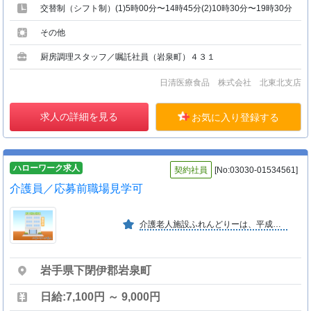
交替制（シフト制）(1)5時00分〜14時45分(2)10時30分〜19時30分
その他
厨房調理スタッフ／嘱託社員（岩泉町）４３１
日清医療食品 株式会社 北東北支店
求人の詳細を見る
お気に入り登録する
ハローワーク求人
契約社員
[No:03030-01534561]
介護員／応募前職場見学可
介護老人施設ふれんどりーは、平成１２年４月に開設。老人の介護を通して、地域の発展に貢献したいと考えております。
岩手県下閉伊郡岩泉町
日給:7,100円 ～ 9,000円