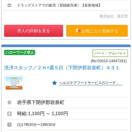
ドラッグストアでの販売（登録販売者）【岩泉地域】
株式会社 薬王堂
求人の詳細を見る
お気に入り登録する
ハローワーク求人
パート・アルバイト
[No:03010-14947261]
洗浄スタッフ／２Ｈ×週５日（下閉伊郡岩泉町）４３１
へルスケアフードサービスのリーディングカンパニーとして業界トップの実績を誇り、医療・福祉施設から高い評価を得ております。
岩手県下閉伊郡岩泉町
時給:1,100円 ～ 1,100円
(1)17時30分〜19時30分