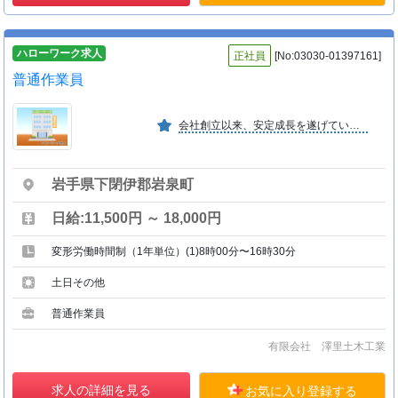
ハローワーク求人
正社員
[No:03030-01397161]
普通作業員
会社創立以来、安定成長を遂げている。資格取得の為に会社で講習会等の負担を全面的に行っている。夏季等の長期休暇制度、隔週休二日制度等、福利厚生も充実している。いわて女性活躍認定企業
岩手県下閉伊郡岩泉町
日給:11,500円 ～ 18,000円
変形労働時間制（1年単位）(1)8時00分〜16時30分
土日その他
普通作業員
有限会社 澤里土木工業
求人の詳細を見る
お気に入り登録する