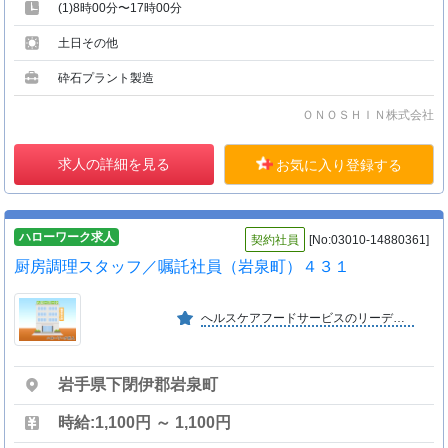
(1)8時00分〜17時00分
土日その他
砕石プラント製造
ＯＮＯＳＨＩＮ株式会社
求人の詳細を見る
お気に入り登録する
ハローワーク求人
契約社員
[No:03010-14880361]
厨房調理スタッフ／嘱託社員（岩泉町）４３１
へルスケアフードサービスのリーディングカンパニーとして業界トップの実績を誇り、医療・福祉施設から高い評価を得ております。
岩手県下閉伊郡岩泉町
時給:1,100円 ～ 1,100円