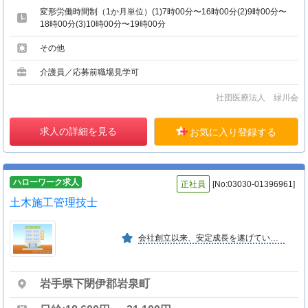
変形労働時間制（1か月単位）(1)7時00分〜16時00分(2)9時00分〜
18時00分(3)10時00分〜19時00分
その他
介護員／応募前職場見学可
社団医療法人 緑川会
求人の詳細を見る
お気に入り登録する
ハローワーク求人
正社員
[No:03030-01396961]
土木施工管理技士
会社創立以来、安定成長を遂げている。資格取得の為に会社で講習会等の負担を全面的に行っている。夏季等の長期休暇制度、隔週休二日制度等、福利厚生も充実している。いわて女性活躍認定企業
岩手県下閉伊郡岩泉町