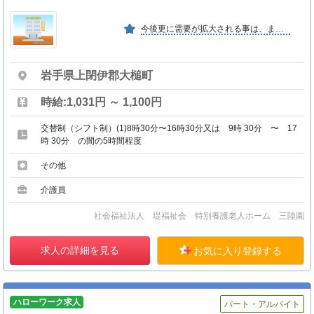
今後更に需要が拡大される事は、まちがいなく、それに担わる人材の育成と高齢社会への一助となっている。
岩手県上閉伊郡大槌町
時給:1,031円 ～ 1,100円
交替制（シフト制）(1)8時30分〜16時30分又は 9時 30分 〜 17
時 30分 の間の5時間程度
その他
介護員
社会福祉法人 堤福祉会 特別養護老人ホーム 三陸園
求人の詳細を見る
お気に入り登録する
ハローワーク求人
パート・アルバイト