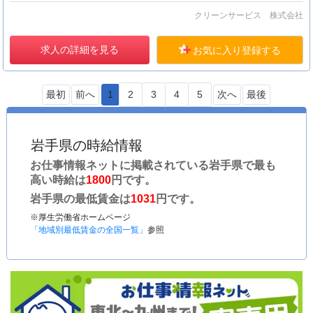
クリーンサービス 株式会社
求人の詳細を見る
お気に入り登録する
最初
前へ
1
2
3
4
5
次へ
最後
岩手県の時給情報
お仕事情報ネットに掲載されている岩手県で最も
高い時給は
1800
円です。
岩手県の最低賃金は
1031
円です。
※厚生労働省ホームページ
「地域別最低賃金の全国一覧」
参照