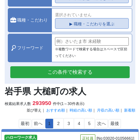
選択されていません
職種・こだわり
▶ 職種・こだわりを選ぶ
フリーワード
※複数ワードで検索する場合はスペースで区切
ってください
この条件で検索する
岩手県 大槌町の求人
293950
検索結果求人数
件中(1～30件表示)
並び替え｜
おすすめ順
｜
時給の高い順
｜
月収の高い順
｜
新着順
最初
前へ
1
2
3
4
5
次へ
最後
ハローワーク求人
正社員
[No:03020-01056661]