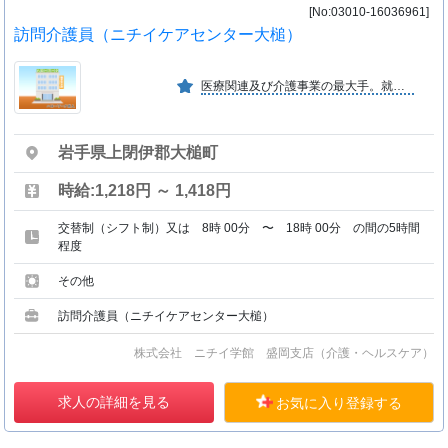
[No:03010-16036961]
訪問介護員（ニチイケアセンター大槌）
医療関連及び介護事業の最大手。就業前後のキャリアアップ制度の充実に取り組んでいる。また、女性の社会進出にも注力しており「次世代認定マークくるみんマーク」を取得。
岩手県上閉伊郡大槌町
時給:1,218円 ～ 1,418円
交替制（シフト制）又は 8時 00分 〜 18時 00分 の間の5時間
程度
その他
訪問介護員（ニチイケアセンター大槌）
株式会社 ニチイ学館 盛岡支店（介護・ヘルスケア）
求人の詳細を見る
お気に入り登録する