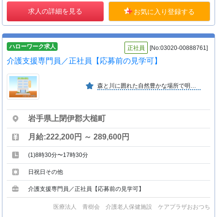
求人の詳細を見る
お気に入り登録する
ハローワーク求人
正社員
[No:03020-00888761]
介護支援専門員／正社員【応募前の見学可】
森と川に囲れた自然豊かな場所で明るく家庭的な医療サービスと 介護サービスを提供し、速やかな家庭復帰を目指す施設です。
岩手県上閉伊郡大槌町
月給:222,200円 ～ 289,600円
(1)8時30分〜17時30分
日祝日その他
介護支援専門員／正社員【応募前の見学可】
医療法人 青樹会 介護老人保健施設 ケアプラザおおつち