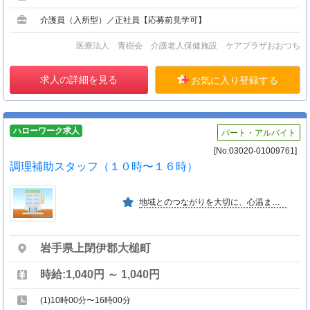
介護員（入所型）／正社員【応募前見学可】
医療法人 青樹会 介護老人保健施設 ケアプラザおおつち
求人の詳細を見る
お気に入り登録する
ハローワーク求人
パート・アルバイト
[No:03020-01009761]
調理補助スタッフ（１０時〜１６時）
地域とのつながりを大切に、心温まるおもてなしを。 挑戦を歓迎し、仲間と共に成長できる環境を整え、 前向きで活気ある会社を目指します。
岩手県上閉伊郡大槌町
時給:1,040円 ～ 1,040円
(1)10時00分〜16時00分