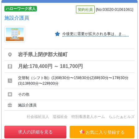
ハローワーク求人
契約社員
[No:03020-01061061]
施設介護員
今後更に需要が拡大される事は、まちがいなく、それに担わる人材の育成と高齢社会のー助となっている。
岩手県上閉伊郡大槌町
月給:178,400円 ～ 181,700円
交替制（シフト制）(1)6時30分〜15時30分(2)8時30分〜17時30分
(3)13時00分〜22時00分
その他
施設介護員
社会福祉法人 堤福祉会 特別養護老人ホーム らふたぁヒルズ
求人の詳細を見る
お気に入り登録する