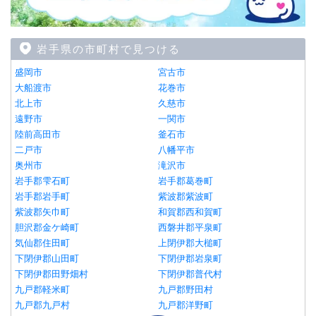
岩手県の市町村で見つける
盛岡市
宮古市
大船渡市
花巻市
北上市
久慈市
遠野市
一関市
陸前高田市
釜石市
二戸市
八幡平市
奥州市
滝沢市
岩手郡雫石町
岩手郡葛巻町
岩手郡岩手町
紫波郡紫波町
紫波郡矢巾町
和賀郡西和賀町
胆沢郡金ケ崎町
西磐井郡平泉町
気仙郡住田町
上閉伊郡大槌町
下閉伊郡山田町
下閉伊郡岩泉町
下閉伊郡田野畑村
下閉伊郡普代村
九戸郡軽米町
九戸郡野田村
九戸郡九戸村
九戸郡洋野町