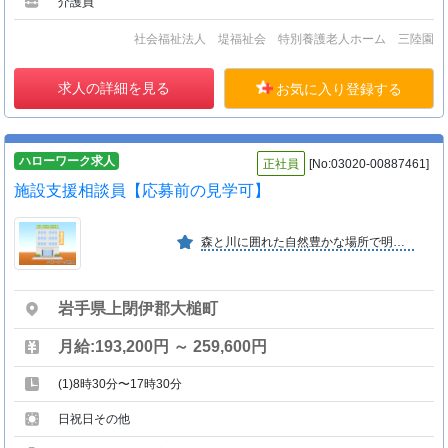
介護員
社会福祉法人 堤福祉会 特別養護老人ホーム 三陸園
求人の詳細を見る
お気に入り登録する
ハローワーク求人
正社員
[No:03020-00887461]
施設支援相談員【応募前の見学可】
森と川に囲れた自然豊かな場所で明るく家庭的な医療サービスと 介護サービスを提供し、速やかな家庭復帰を目指す施設です。
岩手県上閉伊郡大槌町
月給:193,200円 ～ 259,600円
(1)8時30分〜17時30分
日祝日その他