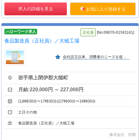
求人の詳細を見る
お気に入り登録する
ハローワーク求人
正社員
[No:09070-01591161]
食品製造員（正社員）／大槌工場
会社設立以来、消費者のニーズを捉えた商品開発と共に大手コンビニ等の導入シェアを９０％以上確保することで、安定成長を遂げている。また、本社工場は国際基準の衛生基準で運営している。
岩手県上閉伊郡大槌町
月給:220,000円 ～ 227,000円
(1)8時30分〜17時30分(2)7時00分〜16時00分
土日その他
食品製造員（正社員）／大槌工場
株式会社 壮関