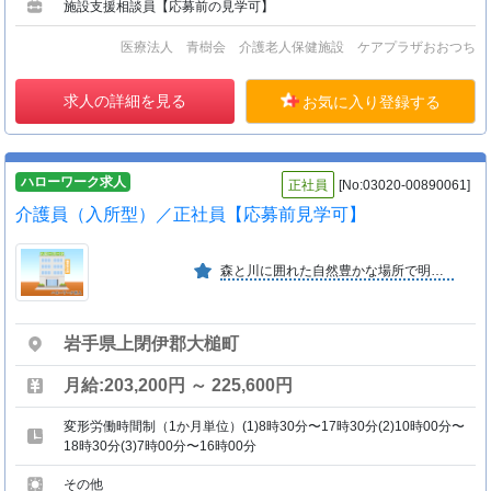
施設支援相談員【応募前の見学可】
医療法人 青樹会 介護老人保健施設 ケアプラザおおつち
求人の詳細を見る
お気に入り登録する
ハローワーク求人
正社員
[No:03020-00890061]
介護員（入所型）／正社員【応募前見学可】
森と川に囲れた自然豊かな場所で明るく家庭的な医療サービスと 介護サービスを提供し、速やかな家庭復帰を目指す施設です。
岩手県上閉伊郡大槌町
月給:203,200円 ～ 225,600円
変形労働時間制（1か月単位）(1)8時30分〜17時30分(2)10時00分〜
18時30分(3)7時00分〜16時00分
その他