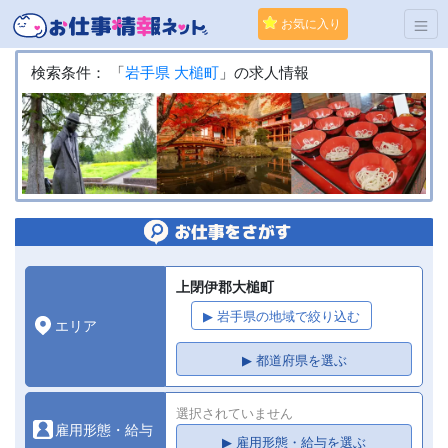
お気に入り
検索条件： 「
岩手県
大槌町
」の求人情報
上閉伊郡大槌町
▶ 岩手県の地域で絞り込む
エリア
▶ 都道府県を選ぶ
選択されていません
雇用形態・給与
▶ 雇用形態・給与を選ぶ