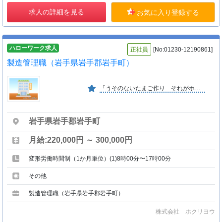
求人の詳細を見る
お気に入り登録する
ハローワーク求人
正社員
[No:01230-12190861]
製造管理職（岩手県岩手郡岩手町）
「うそのないたまご作り それがホクリヨウです」 １．品質管理を徹底し安心・安全な卵を毎日確実に届ける事が仕事です。２．株式上場を経て更なる成長を目指します。
岩手県岩手郡岩手町
月給:220,000円 ～ 300,000円
変形労働時間制（1か月単位）(1)8時00分〜17時00分
その他
製造管理職（岩手県岩手郡岩手町）
株式会社 ホクリヨウ