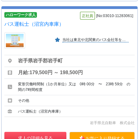
ハローワーク求人
正社員
[No:03010-11283061]
バス運転士（沼宮内車庫）
当社は東北や北関東のバス会社等を傘下に持つ業界大手みちのりグループに属しています。地域の足を担う重要なインフラであると共にＩＣカードなど常に最先端サービスを提供しております。
岩手県岩手郡岩手町
月給:179,500円 ～ 198,500円
変形労働時間制（1か月単位）又は 0時 00分 〜 23時 59分 の
間の7時間程度
その他
バス運転士（沼宮内車庫）
岩手県北自動車 株式会社
求人の詳細を見る
お気に入り登録する