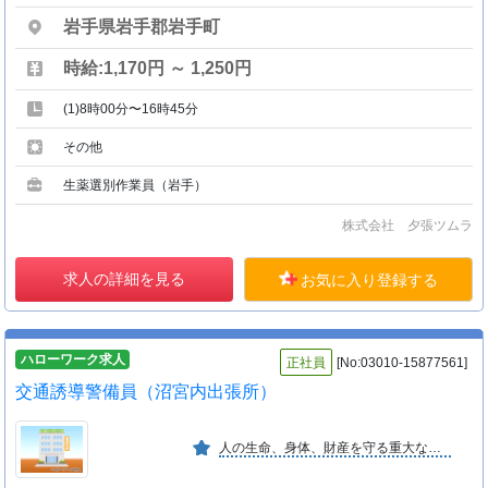
岩手県岩手郡岩手町
時給:1,170円 ～ 1,250円
(1)8時00分〜16時45分
その他
生薬選別作業員（岩手）
株式会社 夕張ツムラ
求人の詳細を見る
お気に入り登録する
ハローワーク求人
正社員
[No:03010-15877561]
交通誘導警備員（沼宮内出張所）
人の生命、身体、財産を守る重大な使命を有する業務の中で教育の徹底により、信頼を保持し社会の安全を守っている。