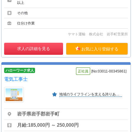
以上
その他
仕分け作業
ヤマト運輸 株式会社 岩手町営業所
求人の詳細を見る
お気に入り登録する
ハローワーク求人
正社員
[No:03011-00345861]
電気工事士
地域のライフラインを支える誇りある業務です。 ・外線：東北電力ネットワーク様の配電ネットワーク網工事 ・内線：官公庁から一般家庭まで幅広い電気設備工事
岩手県岩手郡岩手町
月給:185,000円 ～ 250,000円