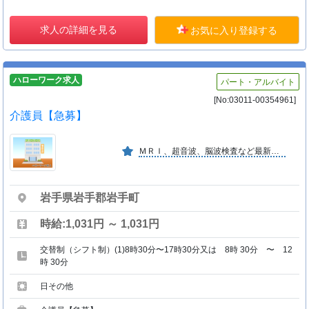
求人の詳細を見る
お気に入り登録する
ハローワーク求人
パート・アルバイト
[No:03011-00354961]
介護員【急募】
ＭＲＩ、超音波、脳波検査など最新の機器を備え、脳神経疾患などの診断、治療、また、生活習慣病の治療にも力を入れています。
岩手県岩手郡岩手町
時給:1,031円 ～ 1,031円
交替制（シフト制）(1)8時30分〜17時30分又は 8時 30分 〜 12
時 30分
日その他