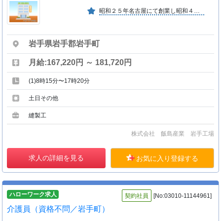
昭和２５年名古屋にて創業し昭和４８年に岩手工場を設立。「愛される商品を作ろう」を合言葉に、中国天津工場と共に一貫した体制により短納期のニーズに応えお客様に高い評価を頂いております。
岩手県岩手郡岩手町
月給:167,220円 ～ 181,720円
(1)8時15分〜17時20分
土日その他
縫製工
株式会社 飯島産業 岩手工場
求人の詳細を見る
お気に入り登録する
ハローワーク求人
契約社員
[No:03010-11144961]
介護員（資格不問／岩手町）