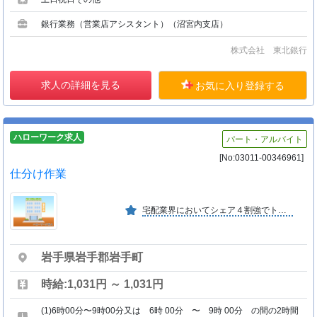
銀行業務（営業店アシスタント）（沼宮内支店）
株式会社 東北銀行
求人の詳細を見る
お気に入り登録する
ハローワーク求人
パート・アルバイト
[No:03011-00346961]
仕分け作業
宅配業界においてシェア４割強でトップ 全国集配網を確立し引越便も積極拡大。また、海外にも営業展開を行う。
岩手県岩手郡岩手町
時給:1,031円 ～ 1,031円
(1)6時00分〜9時00分又は 6時 00分 〜 9時 00分 の間の2時間