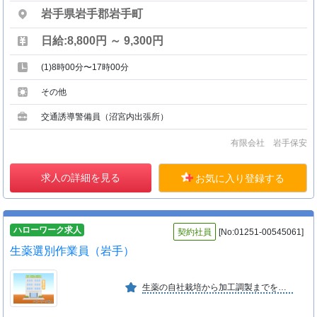
岩手県岩手郡岩手町
日給:8,800円 ～ 9,300円
(1)8時00分〜17時00分
その他
交通誘導警備員（沼宮内出張所）
有限会社 岩手保安
求人の詳細を見る
お気に入り登録する
ハローワーク求人
契約社員
[No:01251-00545061]
生薬選別作業員（岩手）
生薬の自社栽培から加工調製までを行い、漢方薬の原料として高品質な生薬を確保すると共に、北海道における生薬栽培の可能性を追求して行く会社で平成２１年７月にツムラ子会社として設立。