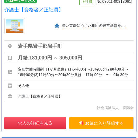
ハローワーク求人
正社員
[No:03011-00313061]
介護士【資格者／正社員】
長い業歴に応じた相応の経営基盤を有し、また安心して働いて頂くための諸労働規定や社会保険などを整備していますので現状では、安定した施設・事務所の運営を継続しています。
岩手県岩手郡岩手町
月給:181,000円 ～ 305,000円
変形労働時間制（1か月単位）(1)6時00分〜15時00分(2)9時00分〜
18時00分(3)11時30分〜20時30分又は 17時 00分 〜 9時 30分
その他
介護士【資格者／正社員】
社会福祉法人 春陽会
求人の詳細を見る
お気に入り登録する