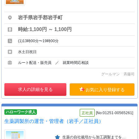
岩手県岩手郡岩手町
時給:1,100円 ～ 1,100円
(1)13時00分〜19時00分
水土日祝日
ルート配送・販売員 ／ 就業時間応相談
グールマン 斉藤司
求人の詳細を見る
お気に入り登録する
ハローワーク求人
正社員
[No:01251-00565261]
生薬調製所の運営・管理者（岩手／正社員）
生薬の自社栽培から加工調製までを行い、漢方薬の原料として高品質な生薬を確保すると共に、北海道における生薬栽培の可能性を追求して行く会社で平成２１年７月にツムラ子会社として設立。