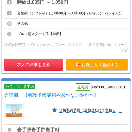
時給:1,035円 ～ 1,050円
交替制（シフト制）(1)7時00分〜16時00分(2)7時30分〜16時30分
その他
ゴルフ場スタート係【季節】
株式会社西武・プリンスホテルズワールドワイド 岩手沼宮内カントリーク
ラブ
求人の詳細を見る
お気に入り登録する
ハローワーク求人
正社員
[No:03011-00312161]
介護職 【看護多機能和や家〜なごやか〜】
資格取得費用は全額当社にて負担します。
岩手県岩手郡岩手町