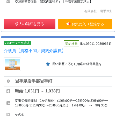
交通誘導警備員（沼宮内出張所）【中高年層限定求人】
有限会社 岩手保安
求人の詳細を見る
お気に入り登録する
ハローワーク求人
契約社員
[No:03011-00399661]
介護員【資格不問／契約介護員】
長い業歴に応じた相応の経営基盤を有し、また安心して働いて頂くための諸労働規定や社会保険などを整備していますので現状では、安定した施設・事務所の運営を継続しています。
岩手県岩手郡岩手町
時給:1,031円 ～ 1,038円
変形労働時間制（1か月単位）(1)6時00分〜15時00分(2)9時00分〜
18時00分(3)11時30分〜20時30分又は 17時 00分 〜 9時 30分
その他