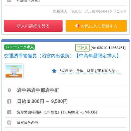
介護員【急募】
医療法人 明恵会 北上脳神経外科クリニック
求人の詳細を見る
お気に入り登録する
ハローワーク求人
正社員
[No:03010-11368461]
交通誘導警備員（沼宮内出張所）【中高年層限定求人】
人の生命、身体、財産を守る重大な使命を有する業務の中で教育の徹底により、信頼を保持し社会の安全を守っている。
岩手県岩手郡岩手町
日給:9,000円 ～ 9,500円
変形労働時間制（1年単位）(1)8時00分〜17時00分
日祝日その他