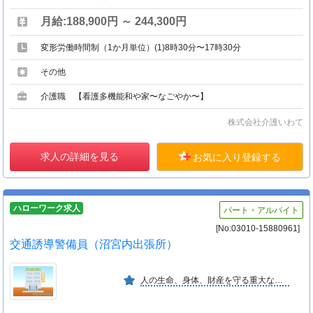
月給:188,900円 ～ 244,300円
変形労働時間制（1か月単位）(1)8時30分〜17時30分
その他
介護職 【看護多機能和や家〜なごやか〜】
株式会社介護いわて
求人の詳細を見る
お気に入り登録する
ハローワーク求人
パート・アルバイト
[No:03010-15880961]
交通誘導警備員（沼宮内出張所）
人の生命、身体、財産を守る重大な使命を有する業務の中で教育の徹底により、信頼を保持し社会の安全を守っている。