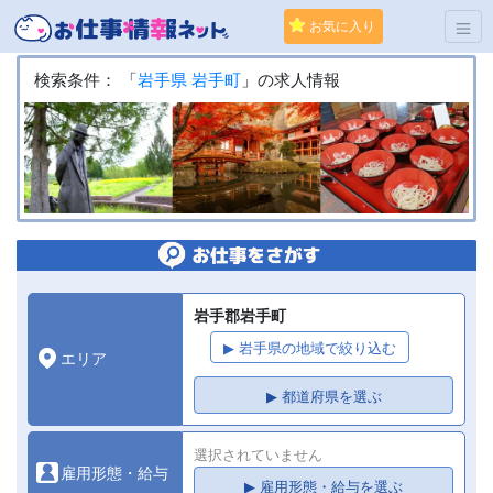
お気に入り
検索条件： 「
岩手県
岩手町
」の求人情報
岩手郡岩手町
▶ 岩手県の地域で絞り込む
エリア
▶ 都道府県を選ぶ
選択されていません
雇用形態・給与
▶ 雇用形態・給与を選ぶ