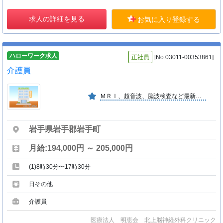
求人の詳細を見る
お気に入り登録する
ハローワーク求人
正社員
[No:03011-00353861]
介護員
ＭＲＩ、超音波、脳波検査など最新の機器を備え、脳神経疾患などの診断、治療、また、生活習慣病の治療にも力を入れています。
岩手県岩手郡岩手町
月給:194,000円 ～ 205,000円
(1)8時30分〜17時30分
日その他
介護員
医療法人 明恵会 北上脳神経外科クリニック