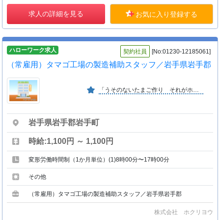
求人の詳細を見る
お気に入り登録する
ハローワーク求人
契約社員
[No:01230-12185061]
（常雇用）タマゴ工場の製造補助スタッフ／岩手県岩手郡
「うそのないたまご作り それがホクリヨウです」 １．品質管理を徹底し安心・安全な卵を毎日確実に届ける事が仕事です。２．株式上場を経て更なる成長を目指します。
岩手県岩手郡岩手町
時給:1,100円 ～ 1,100円
変形労働時間制（1か月単位）(1)8時00分〜17時00分
その他
（常雇用）タマゴ工場の製造補助スタッフ／岩手県岩手郡
株式会社 ホクリヨウ