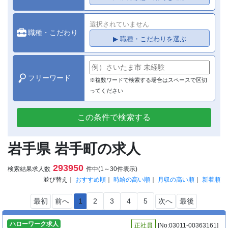
選択されていません
職種・こだわり
▶ 職種・こだわりを選ぶ
フリーワード
※複数ワードで検索する場合はスペースで区切
ってください
この条件で検索する
岩手県 岩手町の求人
293950
検索結果求人数
件中(1～30件表示)
並び替え｜
おすすめ順
｜
時給の高い順
｜
月収の高い順
｜
新着順
最初
前へ
1
2
3
4
5
次へ
最後
ハローワーク求人
正社員
[No:03011-00363161]