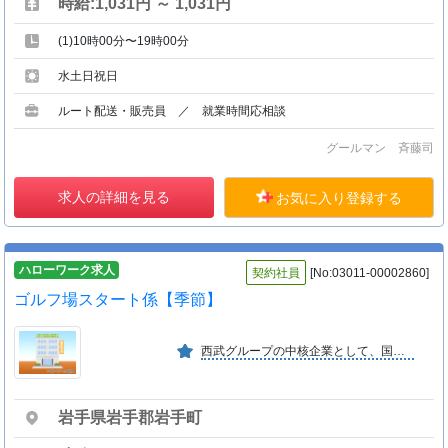
時給:1,031円 ～ 1,031円
(1)10時00分〜19時00分
水土日祝日
ルート配送・販売員 ／ 就業時間応相談
グールマン 斉藤司
求人の詳細を見る
お気に入り登録する
ハローワーク求人
契約社員
[No:03011-00002860]
ゴルフ場スタート係【季節】
西武グループの中核企業として、国内最大級のホテル・レジャー事業規模を誇っています。
岩手県岩手郡岩手町