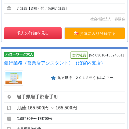
介護員【資格不問／契約介護員】
社会福祉法人 春陽会
求人の詳細を見る
お気に入り登録する
ハローワーク求人
契約社員
[No:03010-13624561]
銀行業務（営業店アシスタント）（沼宮内支店）
地方銀行 ２０１２年くるみんマーク認定／２０１６年えるぼし認定 ２０２５年健康経営優良法人大規模法人部門認定
岩手県岩手郡岩手町
月給:165,500円 ～ 165,500円
(1)8時30分〜17時00分
土日祝日その他