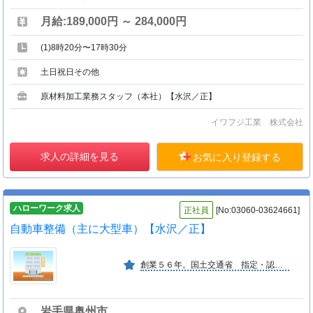
月給:189,000円 ～ 284,000円
(1)8時20分〜17時30分
土日祝日その他
原材料加工業務スタッフ（本社）【水沢／正】
イワフジ工業 株式会社
求人の詳細を見る
お気に入り登録する
ハローワーク求人
正社員
[No:03060-03624661]
自動車整備（主に大型車）【水沢／正】
創業５６年。国土交通省 指定・認可工場。 ディーラーとの取引もあり、大型車や特殊車両のみならず普通自動車までの車検整備・板金塗装等、電装を一体で行う工場です。
岩手県奥州市