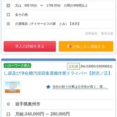
又は 8時 00分 〜 17時 00分 の間の4時間以上
金その他
介護職員（デイサービスの家 とみ）【水沢】
合同会社 母水の会
求人の詳細を見る
お気に入り登録する
ハローワーク求人
正社員
[No:03060-03699661]
し尿及び浄化槽汚泥収集運搬作業ドライバー【胆沢／正】
当社の担う仕事は公共性が高く、環境保護にも貢献できるやりがいのある仕事です。また、年間を通じて残業がほぼなく、時間を有効活用できます。
岩手県奥州市
月給:240,000円 ～ 280,000円