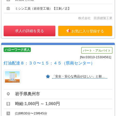
ミシン工員（岩谷堂工場）【江刺／正】
株式会社 田原縫製工業
求人の詳細を見る
お気に入り登録する
ハローワーク求人
パート・アルバイト
[No:03010-15304561]
灯油配達８：３０〜１５：４５（県南センター）
「安全・安心な商品がほしい」と願うお母さんたちがお金（出資金）を出し合って作った協同組合。現在、組合員は３０万人と県内世帯の約半分が加入。事業高も４７６億円と年々拡大。
岩手県奥州市
時給:1,060円 ～ 1,060円
(1)8時30分〜15時45分