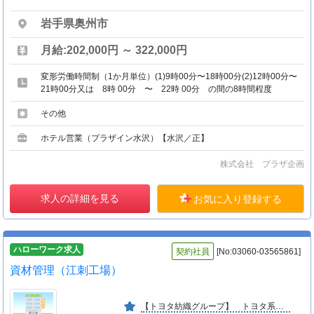
岩手県奥州市
月給:202,000円 ～ 322,000円
変形労働時間制（1か月単位）(1)9時00分〜18時00分(2)12時00分〜
21時00分又は 8時 00分 〜 22時 00分 の間の8時間程度
その他
ホテル営業（プラザイン水沢）【水沢／正】
株式会社 プラザ企画
求人の詳細を見る
お気に入り登録する
ハローワーク求人
契約社員
[No:03060-03565861]
資材管理（江刺工場）
【トヨタ紡織グループ】 トヨタ系の自動車内装品メーカーであるトヨタ紡織東北の全額出資 による子会社です。