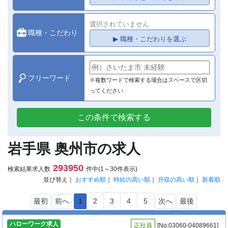
選択されていません
職種・こだわり
▶ 職種・こだわりを選ぶ
フリーワード
※複数ワードで検索する場合はスペースで区切
ってください
この条件で検索する
岩手県 奥州市の求人
293950
検索結果求人数
件中(1～30件表示)
並び替え｜
おすすめ順
｜
時給の高い順
｜
月収の高い順
｜
新着順
最初
前へ
1
2
3
4
5
次へ
最後
ハローワーク求人
正社員
[No:03060-04089661]