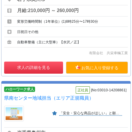
月給:210,000円 ～ 260,000円
変形労働時間制（1年単位）(1)8時25分〜17時30分
日祝日その他
自動車整備（主に大型車）【水沢／正】
有限会社 共栄車輛工業
求人の詳細を見る
お気に入り登録する
ハローワーク求人
正社員
[No:03010-14208861]
県南センター地域担当（エリア正規職員）
「安全・安心な商品がほしい」と願うお母さんたちがお金（出資金）を出し合って作った協同組合。現在、組合員は３０万人と県内世帯の約半分が加入。事業高も４７６億円と年々拡大。