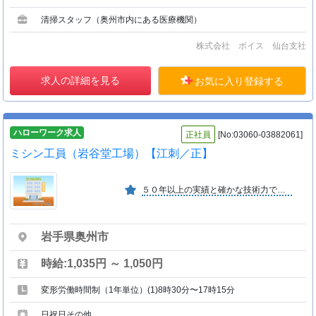
清掃スタッフ（奥州市内にある医療機関）
株式会社 ボイス 仙台支社
求人の詳細を見る
お気に入り登録する
ハローワーク求人
正社員
[No:03060-03882061]
ミシン工員（岩谷堂工場）【江刺／正】
５０年以上の実績と確かな技術力で、取引先様に評価され信頼を得ていますので、安心して働けます。
岩手県奥州市
時給:1,035円 ～ 1,050円
変形労働時間制（1年単位）(1)8時30分〜17時15分
日祝日その他