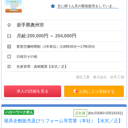
主に耕うん爪の製造販売をしています。取引先は北海道を中心に日本全国になります。耐摩耗性製品にも力を入れ、幅広いお客様へ提供しています。
岩手県奥州市
月給:200,000円 ～ 204,000円
変形労働時間制（1年単位）(1)8時30分〜17時30分
日祝日その他
生産管理・資材購買【水沢／正】
都生工業 株式会社 岩手工場
求人の詳細を見る
お気に入り登録する
ハローワーク求人
正社員
[No:03060-03516161]
寝具全般販売及びリフォーム等営業（本社）【水沢／正】