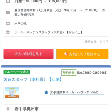
月給:190,000円 ～ 198,000円
変形労働時間制（1か月単位）又は 9時 00分 〜 21時 00分 の
間の7時間程度
木その他
ホール・キッチンスタッフ（大戸屋）【水沢／正】
株式会社 トキワ
求人の詳細を見る
お気に入り登録する
ハローワーク求人
契約社員
[No:03060-03692461]
製造スタッフ（準社員）【江刺】
大手自動車メーカーへウレタン等のリサイクル部品を納入しています 現在ではウレタン等の加工から半導体製造装置・ドローンの組立てなど新領域にも積極的に対応している会社です
岩手県奥州市