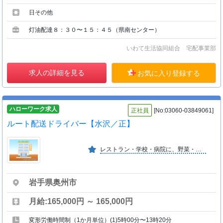
日その他
灯油配達８：３０〜１５：４５（県南センター）
いわて生活協同組合 宅配事業部
求人の詳細を見る
お気に入り登録する
ハローワーク求人
正社員
[No:03060-03849061]
ルート配送ドライバー【水沢／正】
レストラン・学校・病院に、野菜・果物を納品・販売が主な仕事です。やる気のある方大募集。
岩手県奥州市
月給:165,000円 ～ 165,000円
変形労働時間制（1か月単位）(1)5時00分〜13時20分