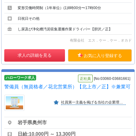
変形労働時間制（1年単位）(1)8時00分〜17時00分
日祝日その他
し尿及び浄化槽汚泥収集運搬作業ドライバー【胆沢／正】
有限会社 エス．ケー．ケー．オカド
求人の詳細を見る
お気に入り登録する
ハローワーク求人
正社員
[No:03060-03681661]
警備員（無資格者／花北営業所）【北上市／正】※兼業可
社員第一主義を掲げる当社の企業理念は「社員が夢や目標を持って働ける会社であり続ける事」です。張り切って活躍してくれる社員が多くこれからも明るく活発な会社であり続ける事を目指します。
岩手県奥州市
日給:10,000円 ～ 13,300円