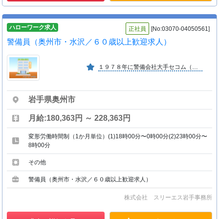
ハローワーク求人
正社員
[No:03070-04050561]
警備員（奥州市・水沢／６０歳以上歓迎求人）
１９７８年に警備会社大手セコム（株）と大手施設管理会社の日本管財と合弁により設立された施設警備専門の企業です。強固な経営基盤を持ち安定成長を続けております。企業ＨＰもご覧ください。
岩手県奥州市
月給:180,363円 ～ 228,363円
変形労働時間制（1か月単位）(1)18時00分〜0時00分(2)23時00分〜
8時00分
その他
警備員（奥州市・水沢／６０歳以上歓迎求人）
株式会社 スリーエス岩手事務所