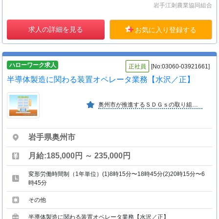
岩手江刺農業協同組合
求人の詳細を見る
お気に入り登録する
ハローワーク求人
正社員
[No:03060-03921661]
半導体製造に関わる装置オペレータ業務【水沢／正】
奥州市が推進するＳＤＧｓの取り組みに強い共感を持ち、その活動を支援しています。今後もＳＤＧｓを軸にした活動を推進し、社会の持続的発展に貢献して参ります。
岩手県奥州市
月給:185,000円 ～ 235,000円
変形労働時間制（1年単位）(1)8時15分〜18時45分(2)20時15分〜6
時45分
その他
半導体製造に関わる装置オペレータ業務【水沢／正】