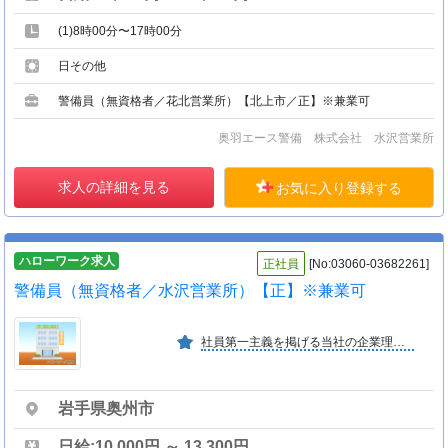
(1)8時00分〜17時00分
日その他
警備員（無資格者／花北営業所）【北上市／正】※兼業可
奥羽エース警備 株式会社 水沢営業所
求人の詳細を見る
お気に入り登録する
ハローワーク求人
正社員
[No:03060-03682261]
警備員（無資格者／水沢営業所）【正】※兼業可
社員第一主義を掲げる当社の企業理念は「社員が夢や目標を持って働ける会社であり続ける事」です。張り切って活躍してくれる社員が多くこれからも明るく活発な会社であり続ける事を目指します。
岩手県奥州市
日給:10,000円 ～ 13,300円