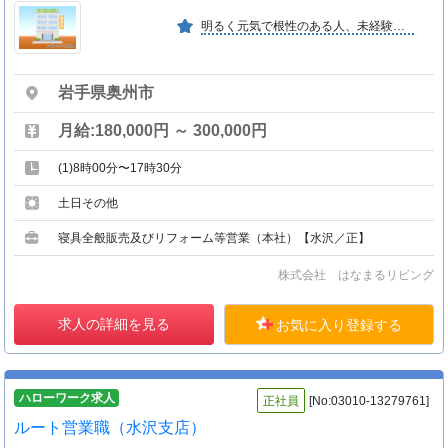
明るく元気で根性のある人、未経験の方、女性の方も大歓迎です。自分の努力と頑張り次第で、どの位でも稼げる仕事です。今後の発展と拡大の為にみんな力を合わせて日々努力している会社です
岩手県奥州市
月給:180,000円 ～ 300,000円
(1)8時00分〜17時30分
土日その他
寝具全般販売及びリフォーム等営業（本社）【水沢／正】
株式会社 はなまるリビング
求人の詳細を見る
お気に入り登録する
ハローワーク求人
正社員
[No:03010-13279761]
ルート営業職（水沢支店）