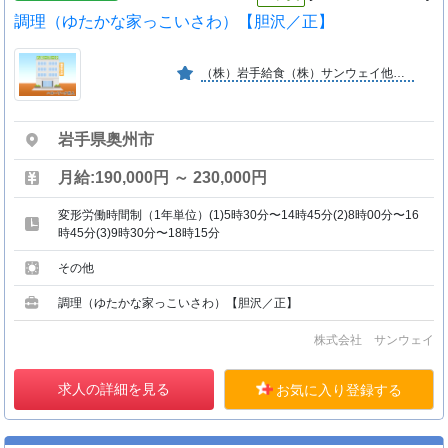
調理（ゆたかな家っこいさわ）【胆沢／正】
（株）岩手給食（株）サンウェイ他拠点として結婚式場２店舗 （リサージュラヴィモア、ザ・ジャポナイズリサージュ）、通所介護ディーサービス（ハーティーホーム）
岩手県奥州市
月給:190,000円 ～ 230,000円
変形労働時間制（1年単位）(1)5時30分〜14時45分(2)8時00分〜16
時45分(3)9時30分〜18時15分
その他
調理（ゆたかな家っこいさわ）【胆沢／正】
株式会社 サンウェイ
求人の詳細を見る
お気に入り登録する