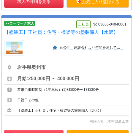
求人の詳細を見る
お気に入り登録する
ハローワーク求人
正社員
[No:03060-04046061]
【塗装工】正社員：住宅・橋梁等の塗装職人【水沢】
官公庁、建設会社より年間を通して受注。従業員に対して各種サポートを行いながら、スキルアップを目的とした人材育成や、育児休業等の取得を促進して、働きやすい職場環境に努めています。
岩手県奥州市
月給:250,000円 ～ 400,000円
変形労働時間制（1年単位）(1)8時00分〜17時30分
日祝日その他
【塗装工】正社員：住宅・橋梁等の塗装職人【水沢】
有限会社 木村塗装工業