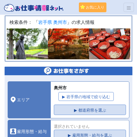
お気に入り
検索条件： 「
岩手県
奥州市
」の求人情報
奥州市
▶ 岩手県の地域で絞り込む
エリア
▶ 都道府県を選ぶ
選択されていません
雇用形態・給与
▶ 雇用形態・給与を選ぶ