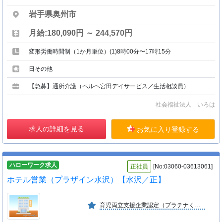
岩手県奥州市
月給:180,090円 ～ 244,570円
変形労働時間制（1か月単位）(1)8時00分〜17時15分
日その他
【急募】通所介護（ペルヘ宮田デイサービス／生活相談員）
社会福祉法人 いろは
求人の詳細を見る
お気に入り登録する
ハローワーク求人
正社員
[No:03060-03613061]
ホテル営業（プラザイン水沢）【水沢／正】
育児両立支援企業認定（プラチナくるみん）取得、女性活躍推進企業認定（プラチナえるぼし）取得、いわて働き方改革推進運動アワード最優秀賞２０１７、健康経営優良法人取得