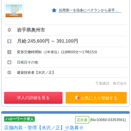
信用第一を信条にベテランから若手社員まで在籍しています。建築の仕事を通してお客様の役に立てるように、そして、自分の夢も叶えられるように努力しています。
岩手県奥州市
月給:245,600円 ～ 391,100円
変形労働時間制（1年単位）(1)8時00分〜17時15分
日祝日その他
建築技術者【水沢／正】
千葉建設 株式会社
求人の詳細を見る
お気に入り登録する
ハローワーク求人
正社員
[No:03060-03353561]
店舗内装・管理【水沢／正】※急募※