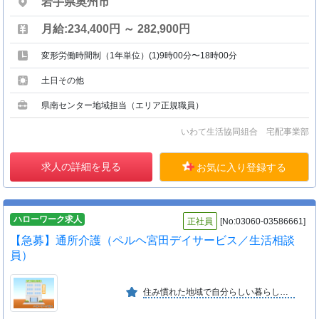
岩手県奥州市
月給:234,400円 ～ 282,900円
変形労働時間制（1年単位）(1)9時00分〜18時00分
土日その他
県南センター地域担当（エリア正規職員）
いわて生活協同組合 宅配事業部
求人の詳細を見る
お気に入り登録する
ハローワーク求人
正社員
[No:03060-03586661]
【急募】通所介護（ペルヘ宮田デイサービス／生活相談
員）
住み慣れた地域で自分らしい暮らしを続けることができるよう、多様な事業を通じて皆様のこれからをサポートさせていただきます。