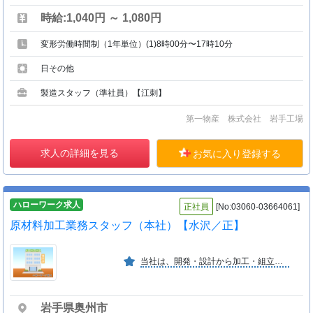
時給:1,040円 ～ 1,080円
変形労働時間制（1年単位）(1)8時00分〜17時10分
日その他
製造スタッフ（準社員）【江刺】
第一物産 株式会社 岩手工場
求人の詳細を見る
お気に入り登録する
ハローワーク求人
正社員
[No:03060-03664061]
原材料加工業務スタッフ（本社）【水沢／正】
当社は、開発・設計から加工・組立・塗装・検査・販売までを一貫して行うメーカーです。自分の能力をフルに発揮することができる、創（造）る歓びを実感できる会社です。
岩手県奥州市