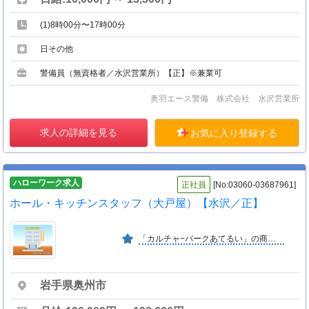
(1)8時00分〜17時00分
日その他
警備員（無資格者／水沢営業所）【正】※兼業可
奥羽エース警備 株式会社 水沢営業所
求人の詳細を見る
お気に入り登録する
ハローワーク求人
正社員
[No:03060-03687961]
ホール・キッチンスタッフ（大戸屋）【水沢／正】
「カルチャ−パークあてるい」の商業集積地に岩手生協「コープアテルイ」をはじめ１５店舗の賃貸業務をしております。 完全週休２日制を実施しております。
岩手県奥州市