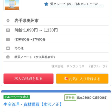
愛グループ（株）日本セレモニーの東北事業部で、ブライダル・フューネラルを中心とした冠婚葬祭業。ノートルダム盛岡、レストラン、典礼会館を保有し、大切な日をプロデュースしております。
岩手県奥州市
時給:1,090円 ～ 1,130円
(1)9時00分〜17時00分
その他
献茶／パート（水沢典礼会館）
株式会社 サンファミリー（愛グループ）
求人の詳細を見る
お気に入り登録する
ハローワーク求人
正社員
[No:03060-03550061]
生産管理・資材購買【水沢／正】