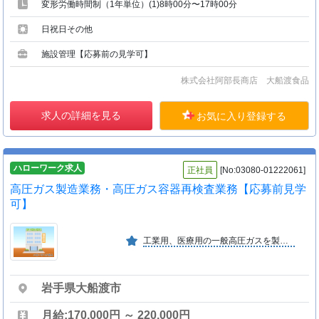
変形労働時間制（1年単位）(1)8時00分〜17時00分
日祝日その他
施設管理【応募前の見学可】
株式会社阿部長商店 大船渡食品
求人の詳細を見る
お気に入り登録する
ハローワーク求人
正社員
[No:03080-01222061]
高圧ガス製造業務・高圧ガス容器再検査業務【応募前見学
可】
工業用、医療用の一般高圧ガスを製造。気仙地区を中心に岩手・宮城に出荷しています。
岩手県大船渡市
月給:170,000円 ～ 220,000円