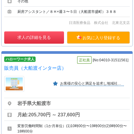
その他
厨房アシスタント／８Ｈ×週３〜５日（大船渡市盛町）３８８
日清医療食品 株式会社 北東北支店
求人の詳細を見る
お気に入り登録する
ハローワーク求人
正社員
[No:04010-31511561]
販売員（大船渡インター店）
お客様の安心と満足を追求し地域社会に貢献します。未経験でも眼鏡販売に必要な知識・技術を習得し、プロとして成長できます。一生の仕事として腰を据えて長く働き続けられる職場です。
岩手県大船渡市
月給:205,700円 ～ 237,600円
変形労働時間制（1か月単位）(1)10時00分〜19時00分(2)9時00分〜
18時00分