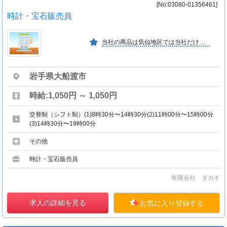
[No:03080-01356461]
時計・宝石販売員
当社の商品は気仙地区では当社だけの取引を各メーカーに依頼し、全国ブランドを数点展開しております。今年度は２０年ぶりに店舗をリニューアルし、お客様に安心して来店出来る店舗を目指します
岩手県大船渡市
時給:1,050円 ～ 1,050円
交替制（シフト制）(1)8時30分〜14時30分(2)11時00分〜15時00分
(3)14時30分〜19時00分
その他
時計・宝石販売員
有限会社 タカギ
求人の詳細を見る
お気に入り登録する