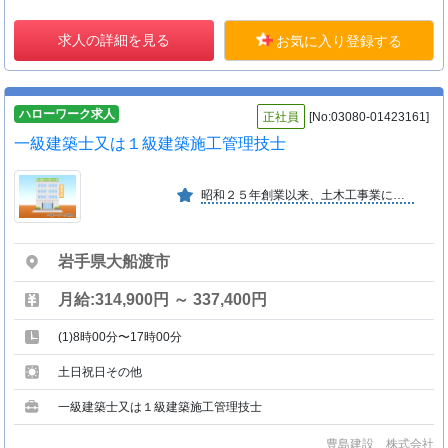
求人の詳細を見る
お気に入り登録する
ハローワーク求人
正社員
[No:03080-01423161]
一級建築士又は１級建築施工管理技士
昭和２５年創業以来、土木工事業に着実な業績を伸ばし、建築部、造園部等も新設するなどトータルな建設業をめざして、今後一層の発展が期待できる。
岩手県大船渡市
月給:314,900円 ～ 337,400円
(1)8時00分〜17時00分
土日祝日その他
一級建築士又は１級建築施工管理技士
豊島建設 株式会社