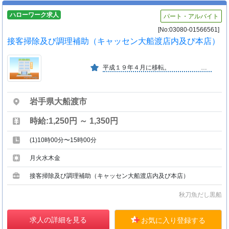
ハローワーク求人
パート・アルバイト
[No:03080-01566561]
接客掃除及び調理補助（キャッセン大船渡店内及び本店）
平成１９年４月に移転。 大船渡初の自家製麺によるラーメン専門店。
岩手県大船渡市
時給:1,250円 ～ 1,350円
(1)10時00分〜15時00分
月火水木金
接客掃除及び調理補助（キャッセン大船渡店内及び本店）
秋刀魚だし黒船
求人の詳細を見る
お気に入り登録する