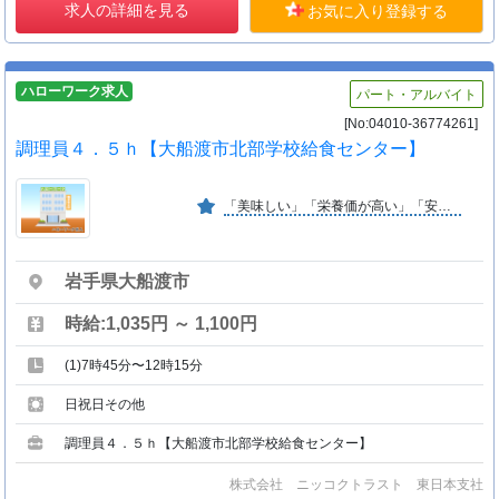
求人の詳細を見る
お気に入り登録する
ハローワーク求人
パート・アルバイト
[No:04010-36774261]
調理員４．５ｈ【大船渡市北部学校給食センター】
「美味しい」「栄養価が高い」「安価な」手作り料理の提供を基本理念に、常に理想給食を心がけ、働く人の健康を支えることに専念しています。
岩手県大船渡市
時給:1,035円 ～ 1,100円
(1)7時45分〜12時15分
日祝日その他
調理員４．５ｈ【大船渡市北部学校給食センター】
株式会社 ニッコクトラスト 東日本支社