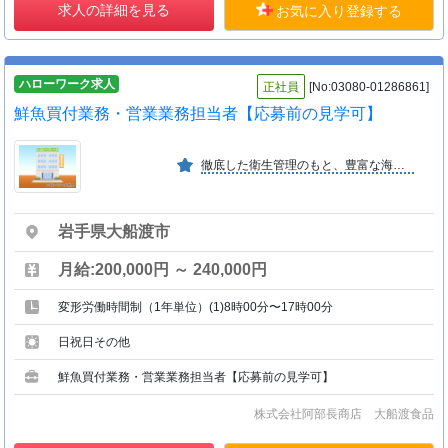
求人の詳細を見る
お気に入り登録する
ハローワーク求人
正社員
[No:03080-01286861]
鮮魚買付業務・営業業務担当者【応募前の見学可】
徹底した衛生管理のもと、豊富な海の恵みを新鮮なまま全国へ出荷、または冷凍して保管します。そして最新鋭の加工設備で、海の恵みを活用した加工食品を製造し皆様の食卓へお届けします。
岩手県大船渡市
月給:200,000円 ～ 240,000円
変形労働時間制（1年単位）(1)8時00分〜17時00分
日祝日その他
鮮魚買付業務・営業業務担当者【応募前の見学可】
株式会社阿部長商店 大船渡食品