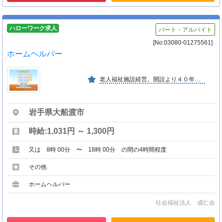
ハローワーク求人
パート・アルバイト
[No:03080-01275561]
ホームヘルパー
老人福祉施設経営。開設より４０年以上の実績があり、現在は、立根町宮田に本部を置き、その他猪川町冨岡の福祉の里地内及び盛町・日頃市町において地域福祉の中心となり事業展開している。
岩手県大船渡市
時給:1,031円 ～ 1,300円
又は 8時 00分 〜 18時 00分 の間の4時間程度
その他
ホームヘルパー
社会福祉法人 成仁会