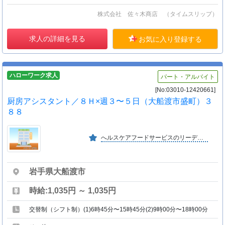
株式会社 佐々木商店 （タイムスリップ）
求人の詳細を見る
お気に入り登録する
ハローワーク求人
パート・アルバイト
[No:03010-12420661]
厨房アシスタント／８Ｈ×週３〜５日（大船渡市盛町）３
８８
へルスケアフードサービスのリーディングカンパニーとして業界トップの実績を誇り、医療・福祉施設から高い評価を得ております。
岩手県大船渡市
時給:1,035円 ～ 1,035円
交替制（シフト制）(1)6時45分〜15時45分(2)9時00分〜18時00分