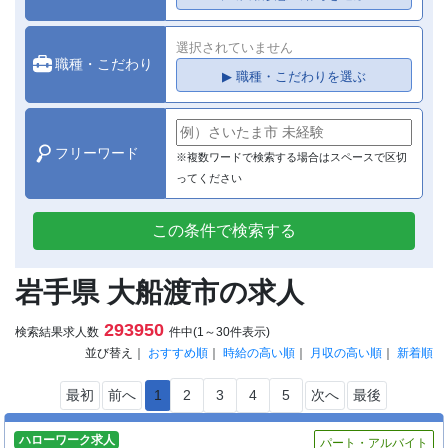
選択されていません
職種・こだわり
▶ 職種・こだわりを選ぶ
フリーワード
※複数ワードで検索する場合はスペースで区切
ってください
この条件で検索する
岩手県 大船渡市の求人
293950
検索結果求人数
件中(1～30件表示)
並び替え｜
おすすめ順
｜
時給の高い順
｜
月収の高い順
｜
新着順
最初
前へ
1
2
3
4
5
次へ
最後
ハローワーク求人
パート・アルバイト