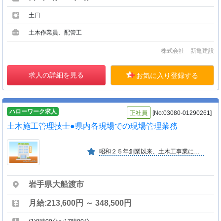
土日
土木作業員、配管工
株式会社 新亀建設
求人の詳細を見る
お気に入り登録する
ハローワーク求人
正社員
[No:03080-01290261]
土木施工管理技士●県内各現場での現場管理業務
昭和２５年創業以来、土木工事業に着実な業績を伸ばし、建築部、造園部等も新設するなどトータルな建設業をめざして、今後一層の発展が期待できる。
岩手県大船渡市
月給:213,600円 ～ 348,500円