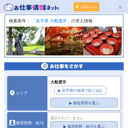
お気に入り
検索条件： 「
岩手県
大船渡市
」の求人情報
大船渡市
▶ 岩手県の地域で絞り込む
エリア
▶ 都道府県を選ぶ
選択されていません
雇用形態・給与
▶ 雇用形態・給与を選ぶ