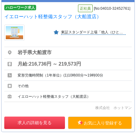
ハローワーク求人
正社員
[No:04010-32452761]
イエローハット軽整備スタッフ（大船渡店）
東証スタンダード上場「他人（ひと）の幸せが自分の幸せ」を社是とし、また「社員の成長なくして会社の発展なし、会社の発展なくして社員の幸せなし」とし社員がやりがいを持って働ける会社です
岩手県大船渡市
月給:216,736円 ～ 219,573円
変形労働時間制（1年単位）(1)10時00分〜19時00分
その他
イエローハット軽整備スタッフ（大船渡店）
株式会社 ホットマン
求人の詳細を見る
お気に入り登録する