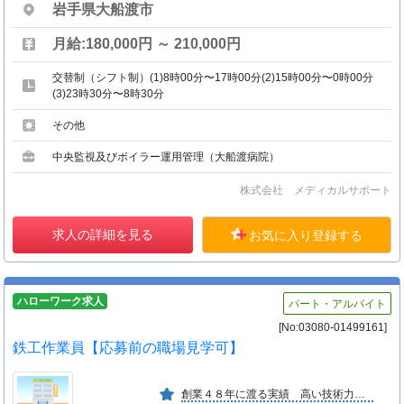
岩手県大船渡市
月給:180,000円 ～ 210,000円
交替制（シフト制）(1)8時00分〜17時00分(2)15時00分〜0時00分
(3)23時30分〜8時30分
その他
中央監視及びボイラー運用管理（大船渡病院）
株式会社 メディカルサポート
求人の詳細を見る
お気に入り登録する
ハローワーク求人
パート・アルバイト
[No:03080-01499161]
鉄工作業員【応募前の職場見学可】
創業４８年に渡る実績 高い技術力、製品精度 大型製缶品から小型金属製品まで幅広い対応力