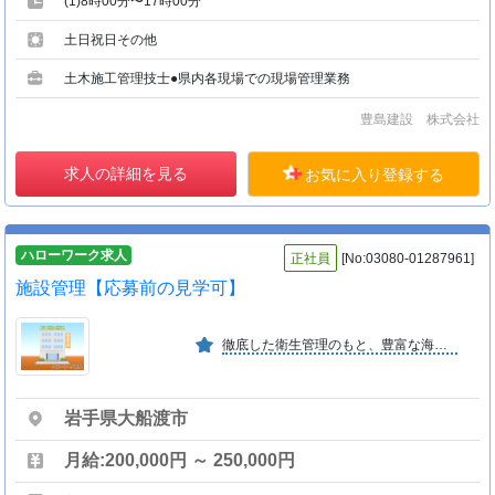
(1)8時00分〜17時00分
土日祝日その他
土木施工管理技士●県内各現場での現場管理業務
豊島建設 株式会社
求人の詳細を見る
お気に入り登録する
ハローワーク求人
正社員
[No:03080-01287961]
施設管理【応募前の見学可】
徹底した衛生管理のもと、豊富な海の恵みを新鮮なまま全国へ出荷、または冷凍して保管します。そして最新鋭の加工設備で、海の恵みを活用した加工食品を製造し皆様の食卓へお届けします。
岩手県大船渡市
月給:200,000円 ～ 250,000円