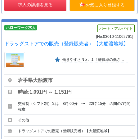
求人の詳細を見る
お気に入り登録する
ハローワーク求人
パート・アルバイト
[No:03010-11062761]
ドラッグストアでの販売（登録販売者）【大船渡地域】
働きやすさＮо．１！離職率の低さが業界トップクラス！東北・北関東に約４６０店舗を展開する地域に密着した東証プライム上場のドラッグストア。今後出店数・出店エリアともに拡大予定！
岩手県大船渡市
時給:1,091円 ～ 1,151円
交替制（シフト制）又は 8時 00分 〜 22時 15分 の間の7時間
程度
その他
ドラッグストアでの販売（登録販売者）【大船渡地域】