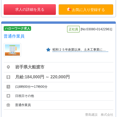
求人の詳細を見る
お気に入り登録する
ハローワーク求人
正社員
[No:03080-01422961]
普通作業員
昭和２５年創業以来、土木工事業に着実な業績を伸ばし、建築部、造園部等も新設するなどトータルな建設業をめざして、今後一層の発展が期待できる。
岩手県大船渡市
月給:184,000円 ～ 220,000円
(1)8時00分〜17時00分
日祝日その他
普通作業員
豊島建設 株式会社