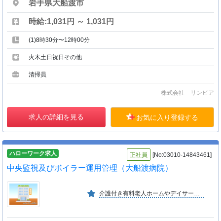
岩手県大船渡市
時給:1,031円 ～ 1,031円
(1)8時30分〜12時00分
火木土日祝日その他
清掃員
株式会社 リンピア
求人の詳細を見る
お気に入り登録する
ハローワーク求人
正社員
[No:03010-14843461]
中央監視及びボイラー運用管理（大船渡病院）
介護付き有料老人ホームやデイサービス等の介護施設の運営と、病院業務のサポートを行っており、堅実で安定した経営を行っております。