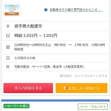
自動車ガラス施工専門店だからこそできる、お客様一人ひとりへの きめ細かな対応とサポートで開業５０周年を迎えました。自動車ガ ラスに関する様々なご相談にお応えしています。
岩手県大船渡市
時給:1,031円 ～ 1,031円
(1)9時00分〜16時00分又は 9時 00分 〜 17時 00分 の間の6時
間程度
土日祝日その他
宅配水配送・サーバー交換・集金等（大船渡営業所）
株式会社 セントラルオートガラス
求人の詳細を見る
お気に入り登録する
ハローワーク求人
パート・アルバイト