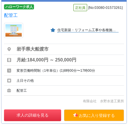
ハローワーク求人
正社員
[No:03080-01573261]
配管工
住宅新築・リフォーム工事や各種施設等の給排水及び機器設備工事の他、水道工事・小規模土木工事等も行う。工事現場は気仙管内が中心です。
岩手県大船渡市
月給:184,000円 ～ 250,000円
変形労働時間制（1年単位）(1)8時00分〜17時00分
土日その他
配管工
有限会社 水野水道工業所
求人の詳細を見る
お気に入り登録する