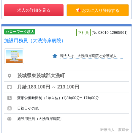
求人の詳細を見る
お気に入り登録する
ハローワーク求人
正社員
[No:08010-12965961]
施設用務員（大洗海岸病院）
当法人は、大洗海岸病院と介護老人保健施設おおあらいを運営しております。「医は仁術」をモットーに、地域住民の皆様へより良い医療・福祉サービスを提供しています。
茨城県東茨城郡大洗町
月給:183,100円 ～ 213,100円
変形労働時間制（1年単位）(1)8時00分〜17時00分
日祝日その他
施設用務員（大洗海岸病院）
医療法人 渡辺会