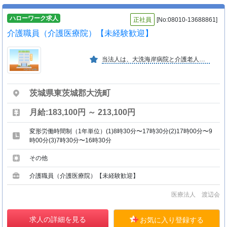
ハローワーク求人
正社員
[No:08010-13688861]
介護職員（介護医療院）【未経験歓迎】
当法人は、大洗海岸病院と介護老人保健施設おおあらいを運営しております。「医は仁術」をモットーに、地域住民の皆様へより良い医療・福祉サービスを提供しています。
茨城県東茨城郡大洗町
月給:183,100円 ～ 213,100円
変形労働時間制（1年単位）(1)8時30分〜17時30分(2)17時00分〜9
時00分(3)7時30分〜16時30分
その他
介護職員（介護医療院）【未経験歓迎】
医療法人 渡辺会
求人の詳細を見る
お気に入り登録する