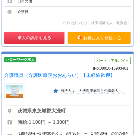
日その他
介護員
デイ松ぼっくり（社団福祉法人 親愛会）
求人の詳細を見る
お気に入り登録する
ハローワーク求人
パート・アルバイト
[No:08010-15903461]
介護職員（介護医療院おおあらい）【未経験歓迎】
当法人は、大洗海岸病院と介護老人保健施設おおあらいを運営しております。「医は仁術」をモットーに、地域住民の皆様へより良い医療・福祉サービスを提供しています。
茨城県東茨城郡大洗町
時給:1,100円 ～ 1,300円
(1)8時30分〜17時30分又は 8時 30分 〜 17時 30分 の間の4時