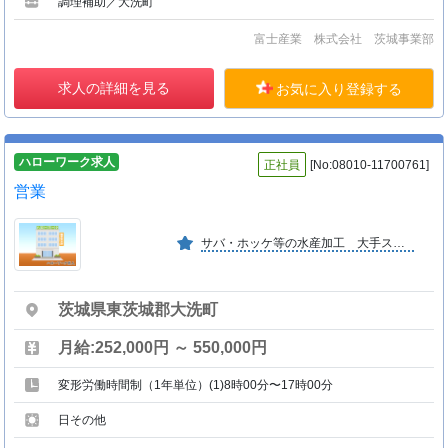
調理補助／大洗町
富士産業 株式会社 茨城事業部
求人の詳細を見る
お気に入り登録する
ハローワーク求人
正社員
[No:08010-11700761]
営業
サバ・ホッケ等の水産加工 大手スーパー・生協等へ納品する干物や焼魚等のレトルト製品を製造しています。
茨城県東茨城郡大洗町
月給:252,000円 ～ 550,000円
変形労働時間制（1年単位）(1)8時00分〜17時00分
日その他