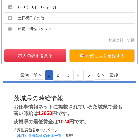
(1)8時00分〜17時30分
土日祝日その他
出荷・梱包スタッフ
株式会社 浜勘
求人の詳細を見る
お気に入り登録する
最初
前へ
1
2
3
4
5
次へ
最後
茨城県の時給情報
お仕事情報ネットに掲載されている茨城県で最も
高い時給は
13650
円です。
茨城県の最低賃金は
1074
円です。
※厚生労働省ホームページ
「地域別最低賃金の全国一覧」
参照