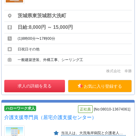
茨城県東茨城郡大洗町
日給:8,000円 ～ 15,000円
(1)8時00分〜17時00分
日祝日その他
一般建築塗装、外構工事、シーリング工
株式会社 幸勝
求人の詳細を見る
お気に入り登録する
ハローワーク求人
正社員
[No:08010-13674061]
介護支援専門員（居宅介護支援センター）
当法人は、大洗海岸病院と介護老人保健施設おおあらいを運営しております。「医は仁術」をモットーに、地域住民の皆様へより良い医療・福祉サービスを提供しています。