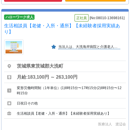
ハローワーク求人
正社員
[No:08010-13698161]
生活相談員【老健・入所・通所】【未経験者採用実績あ
り】
当法人は、大洗海岸病院と介護老人保健施設おおあらいを運営しております。「医は仁術」をモットーに、地域住民の皆様へより良い医療・福祉サービスを提供しています。
茨城県東茨城郡大洗町
月給:183,100円 ～ 263,100円
変形労働時間制（1年単位）(1)8時15分〜17時15分(2)8時15分〜12
時15分
日祝日その他
生活相談員【老健・入所・通所】【未経験者採用実績あり】
医療法人 渡辺会