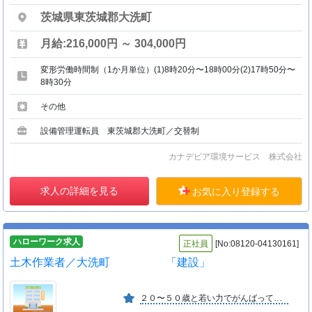
茨城県東茨城郡大洗町
月給:216,000円 ～ 304,000円
変形労働時間制（1か月単位）(1)8時20分〜18時00分(2)17時50分〜
8時30分
その他
設備管理運転員 東茨城郡大洗町／交替制
カナデビア環境サービス 株式会社
求人の詳細を見る
お気に入り登録する
ハローワーク求人
正社員
[No:08120-04130161]
土木作業者／大洗町 「建設」
２０〜５０歳と若い力でがんばっている事業所です。 ２０代の技術者が、会社に在職中です。