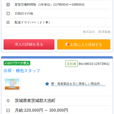
変形労働時間制（1年単位）(1)7時00分〜16時00分
日祝日その他
配達ドライバー（２ｔ車）
株式会社 雨澤製凾
求人の詳細を見る
お気に入り登録する
ハローワーク求人
正社員
[No:08010-12973961]
出荷・梱包スタッフ
蟹・海老製品を主に美味しい商品作りに取り組んでいます。
茨城県東茨城郡大洗町
月給:220,000円 ～ 300,000円