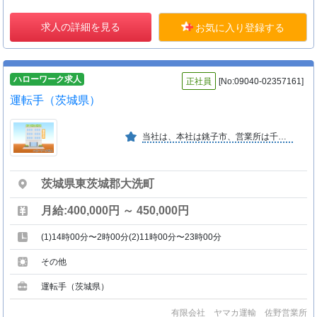
求人の詳細を見る
お気に入り登録する
ハローワーク求人
正社員
[No:09040-02357161]
運転手（茨城県）
当社は、本社は銚子市、営業所は千葉県船橋市、茨城県大洗町、佐野市には平成２９年１１月に営業所が設立されました。従業員一人ひとりを大切にする社風ですので 安心してご応募ください。
茨城県東茨城郡大洗町
月給:400,000円 ～ 450,000円
(1)14時00分〜2時00分(2)11時00分〜23時00分
その他
運転手（茨城県）
有限会社 ヤマカ運輸 佐野営業所