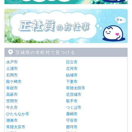
茨城県の市町村で見つける
水戸市
日立市
土浦市
古河市
石岡市
結城市
龍ケ崎市
下妻市
常総市
常陸太田市
高萩市
北茨城市
笠間市
取手市
牛久市
つくば市
ひたちなか市
鹿嶋市
潮来市
守谷市
常陸大宮市
那珂市