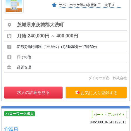
サバ・ホッケ等の水産加工 大手スーパー・生協等へ納品する干物や焼魚等のレトルト製品を製造しています。
茨城県東茨城郡大洗町
月給:240,000円 ～ 400,000円
変形労働時間制（1年単位）(1)8時30分〜17時30分
日その他
品質管理
ダイカツ水産 株式会社
求人の詳細を見る
お気に入り登録する
ハローワーク求人
パート・アルバイト
[No:08010-14312261]
介護員