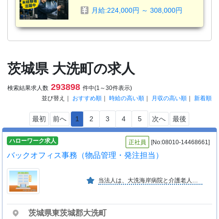
月給:224,000円 ～ 308,000円
茨城県 大洗町の求人
293898
検索結果求人数
件中(1～30件表示)
並び替え｜
おすすめ順
｜
時給の高い順
｜
月収の高い順
｜
新着順
最初
前へ
1
2
3
4
5
次へ
最後
ハローワーク求人
正社員
[No:08010-14468661]
バックオフィス事務（物品管理・発注担当）
当法人は、大洗海岸病院と介護老人保健施設おおあらいを運営しております。「医は仁術」をモットーに、地域住民の皆様へより良い医療・福祉サービスを提供しています。
茨城県東茨城郡大洗町