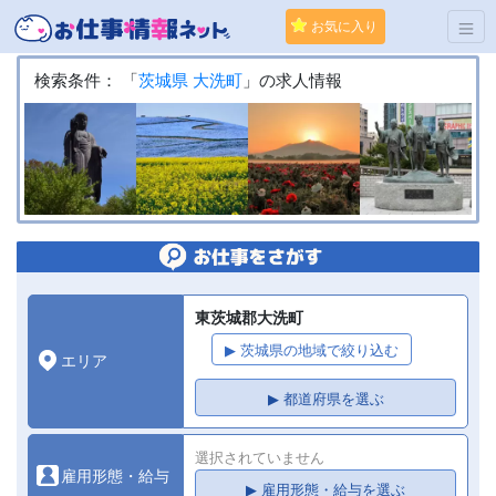
お気に入り
検索条件： 「
茨城県
大洗町
」の求人情報
東茨城郡大洗町
▶ 茨城県の地域で絞り込む
エリア
▶ 都道府県を選ぶ
選択されていません
雇用形態・給与
▶ 雇用形態・給与を選ぶ