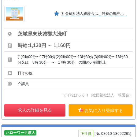
社会福祉法人親愛会は、特養の梅寿園を母体とし高齢者福祉事業・保育園合わせ県央地域３０カ所以上の事業所を保有。永く実績のある法人です。多くの方々のニーズにお応え出来る様努めております
茨城県東茨城郡大洗町
時給:1,130円 ～ 1,160円
(1)9時00分〜17時00分(2)9時00分〜13時30分(3)9時00分〜16時30
分又は 8時 30分 〜 17時 30分 の間の5時間以上
日その他
介護員
デイ松ぼっくり（社団福祉法人 親愛会）
求人の詳細を見る
お気に入り登録する
ハローワーク求人
正社員
[No:08010-13692261]