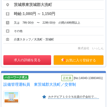
茨城県東茨城郡大洗町
時給:1,080円 ～ 1,150円
又は 7時 00分 〜 22時 00分 の間の6時間以上
その他
介護スタッフ／大洗町・茨城町
株式会社 いっしん
求人の詳細を見る
お気に入り登録する
ハローワーク求人
正社員
[No:14040-13883461]
設備管理運転員 東茨城郡大洗町／交替制
カナデビア１００％出資の子会社で、ごみ焼却（焼却炉の運転管理）が事業の中核をなしている。ごみ量の増加にともない、公共事業体等からの委託は増加し、発展が見込まれる。