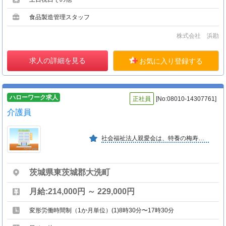
食品製造管理スタッフ
株式会社 浜勘
求人の詳細を見る
お気に入り登録する
ハローワーク求人
正社員
[No:08010-14307761]
介護員
社会福祉法人親愛会は、特養の梅寿園を母体とし高齢者福祉事業・保育園合わせ県央地域３０カ所以上の事業所を保有。永く実績のある法人です。多くの方々のニーズにお応え出来る様努めております
茨城県東茨城郡大洗町
月給:214,000円 ～ 229,000円
変形労働時間制（1か月単位）(1)8時30分〜17時30分