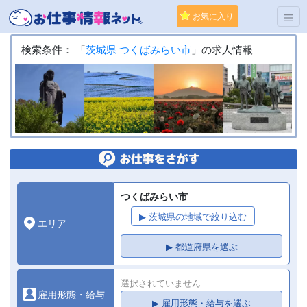
お気に入り
検索条件： 「
茨城県
つくばみらい市
」の求人情報
つくばみらい市
▶ 茨城県の地域で絞り込む
エリア
▶ 都道府県を選ぶ
選択されていません
雇用形態・給与
▶ 雇用形態・給与を選ぶ