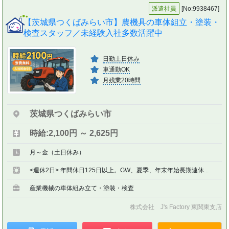
派遣社員
[No:9938467]
【茨城県つくばみらい市】農機具の車体組立・塗装・
検査スタッフ／未経験入社多数活躍中
日勤土日休み
車通勤OK
月残業20時間
茨城県つくばみらい市
時給:2,100円 ～ 2,625円
月～金（土日休み）
<週休2日> 年間休日125日以上。GW、夏季、年末年始長期連休...
産業機械の車体組み立て・塗装・検査
株式会社 J's Factory 東関東支店