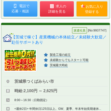
電話で
求人の
お気に入り
応募・相談
詳細を見る
登録する
派遣社員
[No:9937747]
【茨城で稼ぐ】産業機械の本体組立／未経験大歓迎／
赴任サポートあり
製造工場の組立
未経験からでもスタート可能
茨城最大時給
茨城県つくばみらい市
時給:2,100円 ～ 2,625円
8:00～16:30（日勤固定）
<週休2日> 年間休日125日以上。GW、夏季、年末年始長期連休...