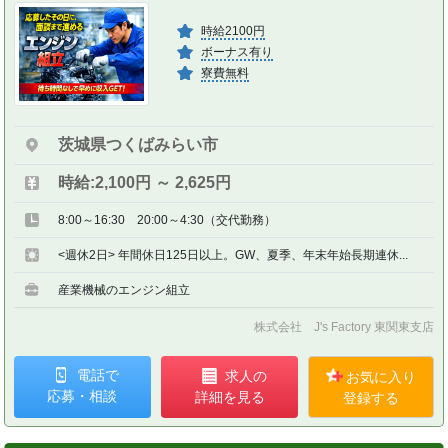
時給2100円
ボーナス有り
寮費無料
茨城県つくばみらい市
時給:2,100円 ～ 2,625円
8:00～16:30 20:00～4:30（交代勤務）
<週休2日> 年間休日125日以上。GW、夏季、年末年始長期連休...
産業機械のエンジン組立
株式会社 J's Factory 東関東支店
電話で
求人の
お気に入り
応募・相談
詳細を見る
登録する