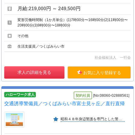
月給:219,000円 ～ 249,500円
変形労働時間制（1か月単位）(1)7時00分〜16時00分(2)11時00分〜
20時00分(3)9時00分〜18時00分
その他
生活支援員／つくばみらい市
社会福祉法人 一行会
求人の詳細を見る
お気に入り登録する
ハローワーク求人
契約社員
[No:08060-02888561]
交通誘導警備員／つくばみらい市富士見ヶ丘／直行直帰
昭和４８年身辺警護を専門とした警備会社として設立。国の機関や有名ホテル、大使館・ＶＩＰ邸宅への実績多数。スタッフ一人ひとりに合った訓練・指導を行い、関東エリア業務拡大中の会社です。