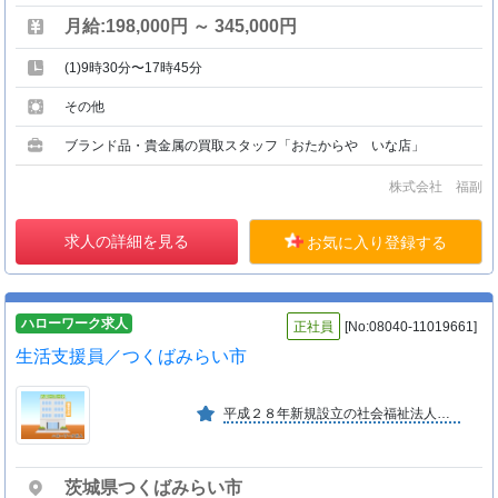
月給:198,000円 ～ 345,000円
(1)9時30分〜17時45分
その他
ブランド品・貴金属の買取スタッフ「おたからや いな店」
株式会社 福副
求人の詳細を見る
お気に入り登録する
ハローワーク求人
正社員
[No:08040-11019661]
生活支援員／つくばみらい市
平成２８年新規設立の社会福祉法人です。 入居者様、ご家族の皆様の笑顔と充実した生活の為、一人一人としっかりと向き合ったサポートをしていきます。
茨城県つくばみらい市