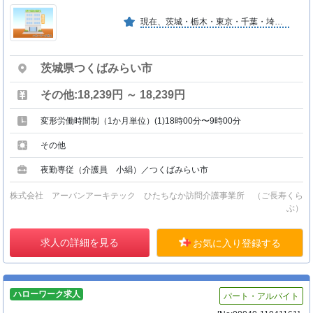
現在、茨城・栃木・東京・千葉・埼玉・神奈川で約８０棟運営中。小規模な施設らしく、ゆっくり、のんびりと一人一人との関わりを重視。職員はかしこまらず、自然体の対応を心がけています。
茨城県つくばみらい市
その他:18,239円 ～ 18,239円
変形労働時間制（1か月単位）(1)18時00分〜9時00分
その他
夜勤専従（介護員 小絹）／つくばみらい市
株式会社 アーバンアーキテック ひたちなか訪問介護事業所 （ご長寿くら
ぶ）
求人の詳細を見る
お気に入り登録する
ハローワーク求人
パート・アルバイト