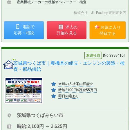
産業機械メーカーの機械オペレーター・検査
株式会社 J's Factory 東関東支店
電話で
求人の
お気に入り
応募・相談
詳細を見る
登録する
派遣社員
[No:9938410]
茨城県つくば市｜農機具の組立・エンジンの製造・検
査・部品供給
来週の入社案内可能☆
時給2100円×祝金55万円
即日内定あり
茨城県つくばみらい市
時給:2,100円 ～ 2,625円