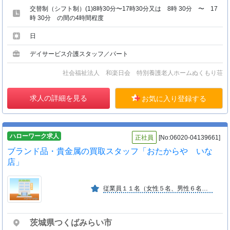
交替制（シフト制）(1)8時30分〜17時30分又は 8時 30分 〜 17
時 30分 の間の4時間程度
日
デイサービス介護スタッフ／パート
社会福祉法人 和楽日会 特別養護老人ホームぬくもり荘
求人の詳細を見る
お気に入り登録する
ハローワーク求人
正社員
[No:06020-04139661]
ブランド品・貴金属の買取スタッフ「おたからや いな
店」
従業員１１名（女性５名、男性６名）の職場です。 小さな会社ですが明るい雰囲気でアットホームな空気で楽しく 仕事しております。事業展開に前向きで成長中の会社です。
茨城県つくばみらい市