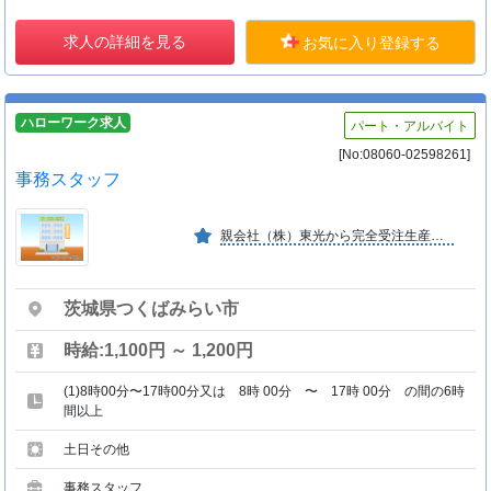
求人の詳細を見る
お気に入り登録する
ハローワーク求人
パート・アルバイト
[No:08060-02598261]
事務スタッフ
親会社（株）東光から完全受注生産であり、大手コンビニ・量販店・各小売店へ全国規模で展開しています
茨城県つくばみらい市
時給:1,100円 ～ 1,200円
(1)8時00分〜17時00分又は 8時 00分 〜 17時 00分 の間の6時
間以上
土日その他
事務スタッフ