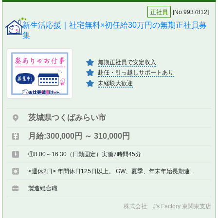
正社員
[No:9937812]
新生活応援｜社宅無料×初任給30万円の無期正社員募
集
無期正社員で安定収入
赴任・引っ越しサポートあり
未経験大歓迎
茨城県つくばみらい市
月給:300,000円 ～ 310,000円
①8:00～16:30（日勤固定）実働7時間45分
<週休2日> 年間休日125日以上。 GW、夏季、年末年始長期連...
製造総合職
株式会社 J's Factory 東関東支店