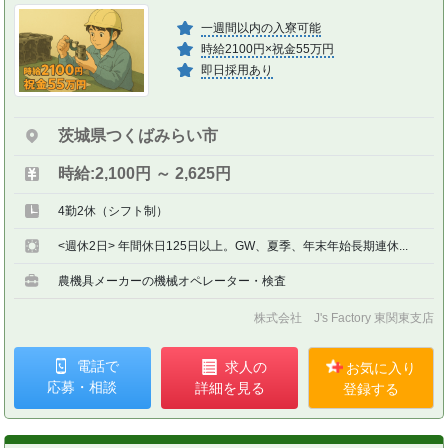
一週間以内の入寮可能
時給2100円×祝金55万円
即日採用あり
茨城県つくばみらい市
時給:2,100円 ～ 2,625円
4勤2休（シフト制）
<週休2日> 年間休日125日以上。GW、夏季、年末年始長期連休...
農機具メーカーの機械オペレーター・検査
株式会社 J's Factory 東関東支店
電話で
求人の
お気に入り
応募・相談
詳細を見る
登録する