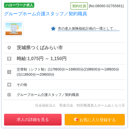
ハローワーク求人
契約社員
[No:08060-02765661]
グループホーム介護スタッフ／契約職員
市の老人保険福祉計画の一環として平成７年１０月に開設しました最適のケア・最適のサービスを提供し、心の触れ合いを感じられる豊かなホームの実現に努力しております
茨城県つくばみらい市
時給:1,075円 ～ 1,150円
交替制（シフト制）(1)7時00分〜16時00分(2)9時00分〜18時00分
(3)11時00分〜20時00分
その他
グループホーム介護スタッフ／契約職員
社会福祉法人 和楽日会 特別養護老人ホームぬくもり荘
求人の詳細を見る
お気に入り登録する