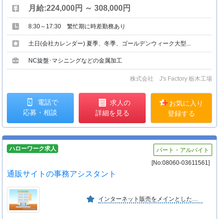
月給:224,000円 ～ 308,000円
8:30～17:30 繁忙期に時差勤務あり
土日(会社カレンダー) 夏季、冬季、ゴールデンウィーク大型...
NC旋盤･マシニングなどの金属加工
株式会社 J's Factory 栃木工場
電話で
求人の
お気に入り
応募・相談
詳細を見る
登録する
ハローワーク求人
パート・アルバイト
[No:08060-03611561]
通販サイトの事務アシスタント
インターネット販売をメインとした手織りじゅうたんの専門店