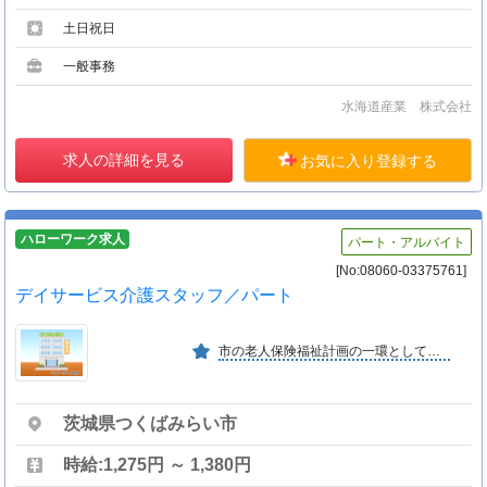
土日祝日
一般事務
水海道産業 株式会社
求人の詳細を見る
お気に入り登録する
ハローワーク求人
パート・アルバイト
[No:08060-03375761]
デイサービス介護スタッフ／パート
市の老人保険福祉計画の一環として平成７年１０月に開設しました最適のケア・最適のサービスを提供し、心の触れ合いを感じられる豊かなホームの実現に努力しております
茨城県つくばみらい市
時給:1,275円 ～ 1,380円