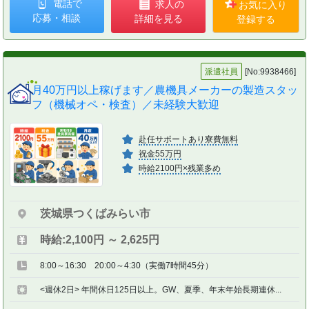
電話で
求人の
お気に入り
応募・相談
詳細を見る
登録する
派遣社員
[No:9938466]
月40万円以上稼げます／農機具メーカーの製造スタッ
フ（機械オペ・検査）／未経験大歓迎
赴任サポートあり寮費無料
祝金55万円
時給2100円×残業多め
茨城県つくばみらい市
時給:2,100円 ～ 2,625円
8:00～16:30 20:00～4:30（実働7時間45分）
<週休2日> 年間休日125日以上。GW、夏季、年末年始長期連休...