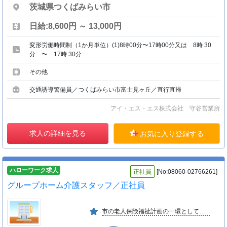
茨城県つくばみらい市
日給:8,600円 ～ 13,000円
変形労働時間制（1か月単位）(1)8時00分〜17時00分又は 8時 30
分 〜 17時 30分
その他
交通誘導警備員／つくばみらい市富士見ヶ丘／直行直帰
アイ・エス・エス株式会社 守谷営業所
求人の詳細を見る
お気に入り登録する
ハローワーク求人
正社員
[No:08060-02766261]
グループホーム介護スタッフ／正社員
市の老人保険福祉計画の一環として平成７年１０月に開設しました最適のケア・最適のサービスを提供し、心の触れ合いを感じられる豊かなホームの実現に努力しております