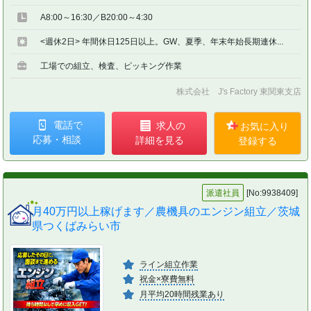
A8:00～16:30／B20:00～4:30
<週休2日> 年間休日125日以上。GW、夏季、年末年始長期連休...
工場での組立、検査、ピッキング作業
株式会社 J's Factory 東関東支店
電話で
求人の
お気に入り
応募・相談
詳細を見る
登録する
派遣社員
[No:9938409]
月40万円以上稼げます／農機具のエンジン組立／茨城
県つくばみらい市
ライン組立作業
祝金×寮費無料
月平均20時間残業あり