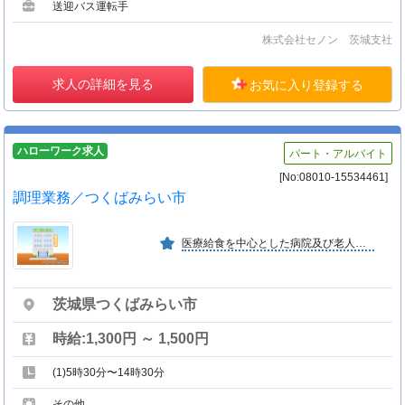
送迎バス運転手
株式会社セノン 茨城支社
求人の詳細を見る
お気に入り登録する
ハローワーク求人
パート・アルバイト
[No:08010-15534461]
調理業務／つくばみらい市
医療給食を中心とした病院及び老人施設、養護施設、学校、産業等の食事提供受託業務を北海道から沖縄まで、全国的に事業所を開設している。
茨城県つくばみらい市
時給:1,300円 ～ 1,500円
(1)5時30分〜14時30分
その他