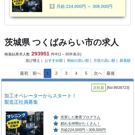
月給:224,000円 ～ 308,000円
茨城県 つくばみらい市の求人
293951
検索結果求人数
件中(1～30件表示)
並び替え｜
おすすめ順
｜
時給の高い順
｜
月収の高い順
｜
新着順
最初
前へ
1
2
3
4
5
次へ
最後
正社員
[No:9938723]
加工オペレーターからスタート！
製造正社員募集
充実した教育プログラム
頼れる仲間がたくさん！
月給224,000円～308,000円