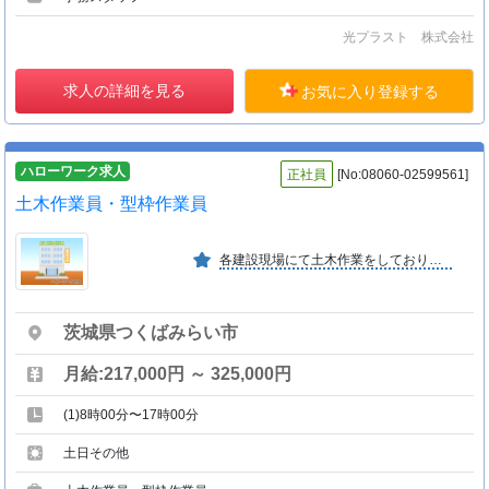
光プラスト 株式会社
求人の詳細を見る
お気に入り登録する
ハローワーク求人
正社員
[No:08060-02599561]
土木作業員・型枠作業員
各建設現場にて土木作業をしております。県内・県外（関東圏）の現場に行き、道路・建築の外構工事を担当。 （ブロック積み、排水工事、Ｕ字溝設置等）
茨城県つくばみらい市
月給:217,000円 ～ 325,000円
(1)8時00分〜17時00分
土日その他