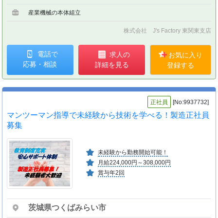
産業機械の本体組立
株式会社 J's Factory 東関東支店
電話で
求人の
お気に入り
応募・相談
詳細を見る
登録する
正社員
[No:9937732]
マンツーマン指導で未経験から技術を学べる！製造正社員
募集
未経験から勤務開始可能！
月給224,000円～308,000円
賞与年2回
茨城県つくばみらい市