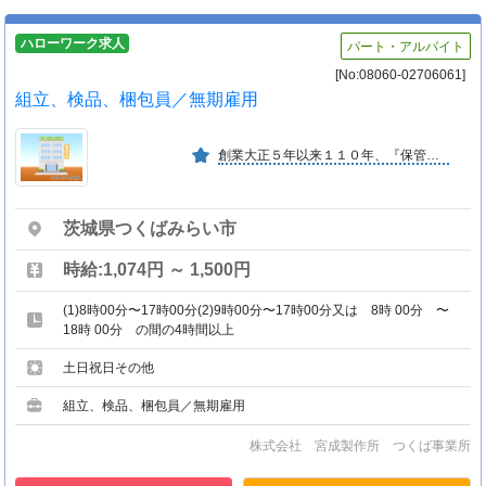
ハローワーク求人
パート・アルバイト
[No:08060-02706061]
組立、検品、梱包員／無期雇用
創業大正５年以来１１０年、『保管庫』へのこだわりを継続し、歩一歩の精神で今日まで至ります。
茨城県つくばみらい市
時給:1,074円 ～ 1,500円
(1)8時00分〜17時00分(2)9時00分〜17時00分又は 8時 00分 〜
18時 00分 の間の4時間以上
土日祝日その他
組立、検品、梱包員／無期雇用
株式会社 宮成製作所 つくば事業所