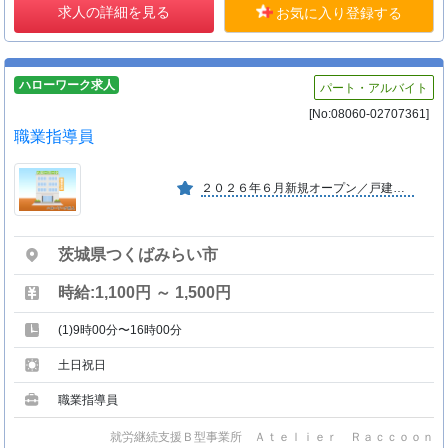
求人の詳細を見る
お気に入り登録する
ハローワーク求人
パート・アルバイト
[No:08060-02707361]
職業指導員
２０２６年６月新規オープン／戸建て事業所 戸建て住宅を活用した小規模事業所のため落ち着いた家庭的な環境の中で利用者様一人ひとりに丁寧に関わる支援を行えます。
茨城県つくばみらい市
時給:1,100円 ～ 1,500円
(1)9時00分〜16時00分
土日祝日
職業指導員
就労継続支援Ｂ型事業所 Ａｔｅｌｉｅｒ Ｒａｃｃｏｏｎ