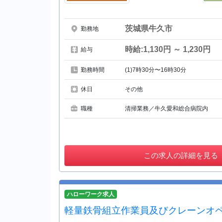
茨城県牛久市
勤務地
時給:1,130円 ～ 1,230円
給与
勤務時間
(1)7時30分〜16時30分
休日
その他
職種
清掃業務／牛久愛和総合病院内
この
求人の詳細を見る
ハローワーク求人
軽量鉄骨組立作業員及びクレーンオ