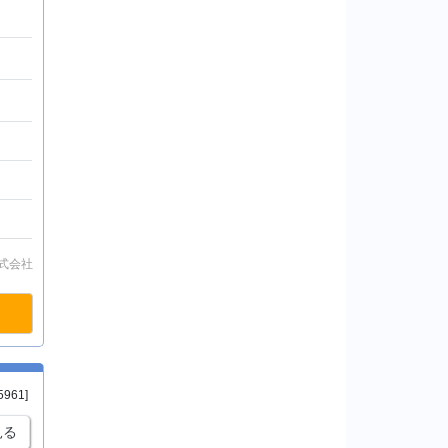
式会社
5961]
見る