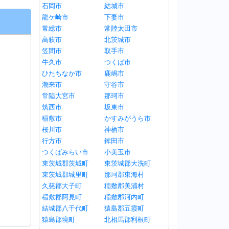
石岡市
結城市
龍ケ崎市
下妻市
常総市
常陸太田市
高萩市
北茨城市
笠間市
取手市
牛久市
つくば市
ひたちなか市
鹿嶋市
潮来市
守谷市
常陸大宮市
那珂市
筑西市
坂東市
稲敷市
かすみがうら市
桜川市
神栖市
行方市
鉾田市
つくばみらい市
小美玉市
東茨城郡茨城町
東茨城郡大洗町
東茨城郡城里町
那珂郡東海村
久慈郡大子町
稲敷郡美浦村
稲敷郡阿見町
稲敷郡河内町
結城郡八千代町
猿島郡五霞町
猿島郡境町
北相馬郡利根町