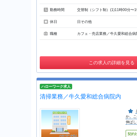
勤務時間
交替制（シフト制）(1)11時00分〜19
休日
日その他
職種
カフェ・売店業務／牛久愛和総合病
この
求人の詳細を見る
ハローワーク求人
清掃業務／牛久愛和総合病院内
か。こ
伸ばし
契約