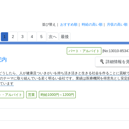
並び替え｜
おすすめ順
｜
時給の高い順
｜
月収の高い順
1
2
3
4
5
次へ
最後
パート・アルバイト
[No:13010-8534
院内
詳細情報を
どうしたら、人が健康且ついきがいを持ち活き活きと生きる社会を作ることに貢献
のテーマに取り組んでいる若く明るい会社です。業績は医療機関を得意先とし安定
ています
ト・アルバイト
営業
時給1000円～1200円