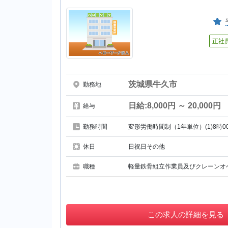
正社
茨城県牛久市
勤務地
日給:8,000円 ～ 20,000円
給与
勤務時間
変形労働時間制（1年単位）(1)8時0
休日
日祝日その他
職種
軽量鉄骨組立作業員及びクレーンオ
この
求人の詳細を見る