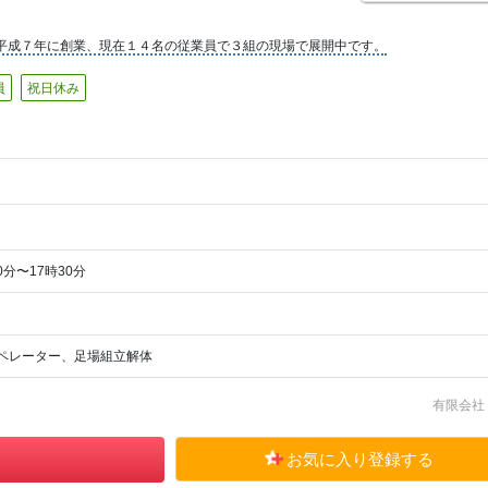
平成７年に創業、現在１４名の従業員で３組の現場で展開中です。
員
祝日休み
0分〜17時30分
ペレーター、足場組立解体
有限会社
お気に入り登録する