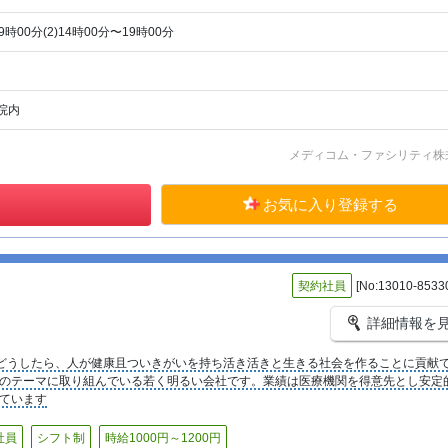
時00分(2)14時00分〜19時00分
院内
メディコム・ファシリティ株
お気に入り登録する
契約社員
[No:13010-8533
詳細情報を
どうしたら、人が健康且ついきがいを持ち活き活きと生きる社会を作ることに貢献
のテーマに取り組んでいる若く明るい会社です。業績は医療機関を得意先とし安定
ています
社員
シフト制
時給1000円～1200円