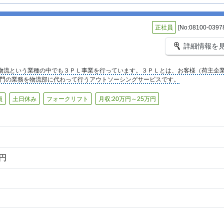
正社員
[No:08100-0397
詳細情報を
物流という業種の中でも３ＰＬ事業を行っています。３ＰＬとは、お客様（荷主企
門の業務を物流部に代わって行うアウトソーシングサービスです。
員
土日休み
フォークリフト
月収:20万円～25万円
0円