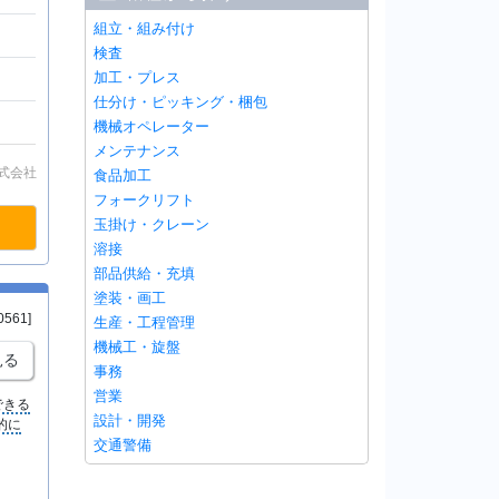
組立・組み付け
検査
加工・プレス
仕分け・ピッキング・梱包
機械オペレーター
メンテナンス
式会社
食品加工
フォークリフト
玉掛け・クレーン
溶接
部品供給・充填
塗装・画工
0561]
生産・工程管理
機械工・旋盤
見る
事務
営業
できる
設計・開発
的に
交通警備