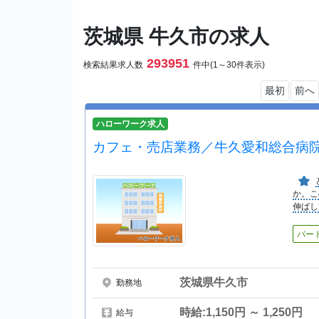
茨城県 牛久市の求人
293951
検索結果求人数
件中(1～30件表示)
最初
前へ
ハローワーク求人
カフェ・売店業務／牛久愛和総合病
か。こ
伸ばし
パー
茨城県牛久市
勤務地
時給:1,150円 ～ 1,250円
給与