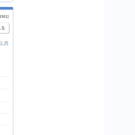
8361]
見る
業）の