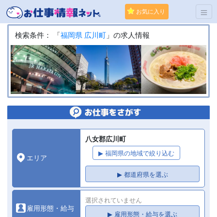
お気に入り
検索条件： 「
福岡県
広川町
」の求人情報
八女郡広川町
▶ 福岡県の地域で絞り込む
エリア
▶ 都道府県を選ぶ
選択されていません
雇用形態・給与
▶ 雇用形態・給与を選ぶ