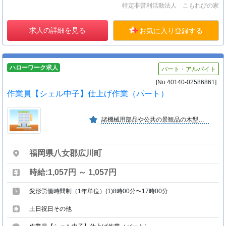
特定非営利活動法人 こもれびの家
求人の詳細を見る
お気に入り登録する
ハローワーク求人
パート・アルバイト
[No:40140-02586861]
作業員【シェル中子】仕上げ作業（パート）
諸機械用部品や公共の景観品の木型など物作りの原点となる製品を作り出す会社です。自社開発商品ダッチオーブン「ＷＥＥＫＥＮＤＥＲ」を販売しています。
福岡県八女郡広川町
時給:1,057円 ～ 1,057円
変形労働時間制（1年単位）(1)8時00分〜17時00分
土日祝日その他