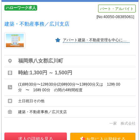
ハローワーク求人
パート・アルバイト
[No:40050-08385061]
建築・不動産事務／広川支店
アパート建築・不動産管理を中心に事業拡大中の成長企業です。 毎年新築物件・自社保有物件を増やし、安定した経営基盤を確立。 若手社員も多く、挑戦やキャリアアップが出来る環境です。
福岡県八女郡広川町
時給:1,300円 ～ 1,500円
(1)8時30分〜12時30分(2)9時00分〜13時00分又は 12時 00
分 〜 16時 00分 の間の4時間程度
土日祝日その他
建築・不動産事務／広川支店
一家 株式会社
求人の詳細を見る
お気に入り登録する