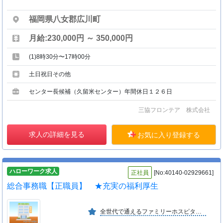
福岡県八女郡広川町
月給:230,000円 ～ 350,000円
(1)8時30分〜17時00分
土日祝日その他
センター長候補（久留米センター）年間休日１２６日
三協フロンテア 株式会社
求人の詳細を見る
お気に入り登録する
ハローワーク求人
正社員
[No:40140-02929661]
総合事務職【正職員】 ★充実の福利厚生
全世代で通えるファミリーホスピタルをモットーに、医療・介護・教育を通し、地域に貢献できるよう運営しています。女性が働きやすい環境も整っており、産休・育休取得率１００％！