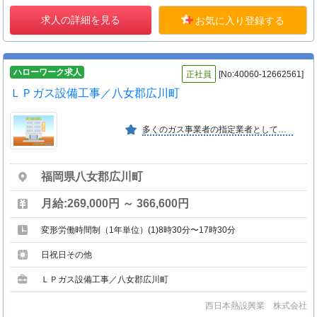
求人の詳細を見る
お気に入り登録する
ハローワーク求人
正社員
[No:40060-12662561]
ＬＰガス設備工事／八女郡広川町
多くのガス事業者の指定業者として実積があるＬＰガス総合エンジニアリング会社です。
福岡県八女郡広川町
月給:269,000円 ～ 366,600円
変形労働時間制（1年単位）(1)8時30分〜17時30分
日祝日その他
ＬＰガス設備工事／八女郡広川町
西日本熱設興業 株式会社