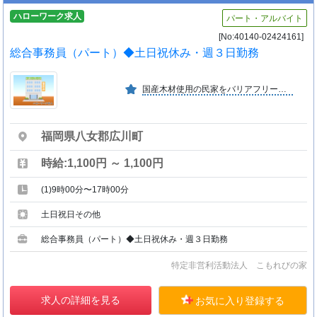
ハローワーク求人
パート・アルバイト
[No:40140-02424161]
総合事務員（パート）◆土日祝休み・週３日勤務
国産木材使用の民家をバリアフリーに改造し、家庭でくつろいでいるようなデイサービス、託児所、学童を運営しています。化学農薬不使用農作物や無添加食材を使った食事を提供しています。
福岡県八女郡広川町
時給:1,100円 ～ 1,100円
(1)9時00分〜17時00分
土日祝日その他
総合事務員（パート）◆土日祝休み・週３日勤務
特定非営利活動法人 こもれびの家
求人の詳細を見る
お気に入り登録する