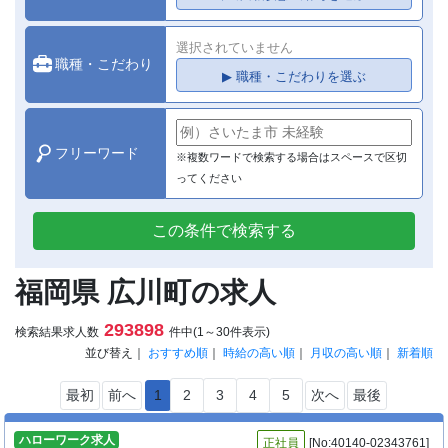
選択されていません
職種・こだわり
▶ 職種・こだわりを選ぶ
フリーワード
※複数ワードで検索する場合はスペースで区切
ってください
この条件で検索する
福岡県 広川町の求人
293898
検索結果求人数
件中(1～30件表示)
並び替え｜
おすすめ順
｜
時給の高い順
｜
月収の高い順
｜
新着順
最初
前へ
1
2
3
4
5
次へ
最後
ハローワーク求人
正社員
[No:40140-02343761]