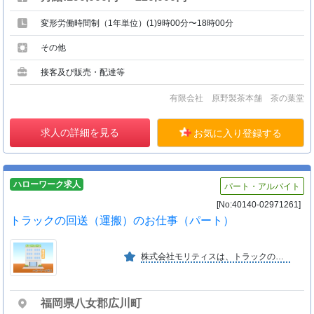
変形労働時間制（1年単位）(1)9時00分〜18時00分
その他
接客及び販売・配達等
有限会社 原野製茶本舗 茶の葉堂
求人の詳細を見る
お気に入り登録する
ハローワーク求人
パート・アルバイト
[No:40140-02971261]
トラックの回送（運搬）のお仕事（パート）
株式会社モリティスは、トラックのメンテナンスや二次架装等を行っている会社です。現在は、トラックの販売、買取の他、トラックに関する事業全般を行う「ＵＪグループ」の一員です。
福岡県八女郡広川町