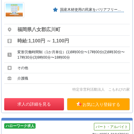
国産木材使用の民家をバリアフリーに改造し、家庭でくつろいでいるようなデイサービス、託児所、学童を運営しています。化学農薬不使用農作物や無添加食材を使った食事を提供しています。
福岡県八女郡広川町
時給:1,100円 ～ 1,100円
変形労働時間制（1か月単位）(1)8時00分〜17時00分(2)8時30分〜
17時30分(3)9時00分〜18時00分
その他
介護職
特定非営利活動法人 こもれびの家
求人の詳細を見る
お気に入り登録する
ハローワーク求人
パート・アルバイト