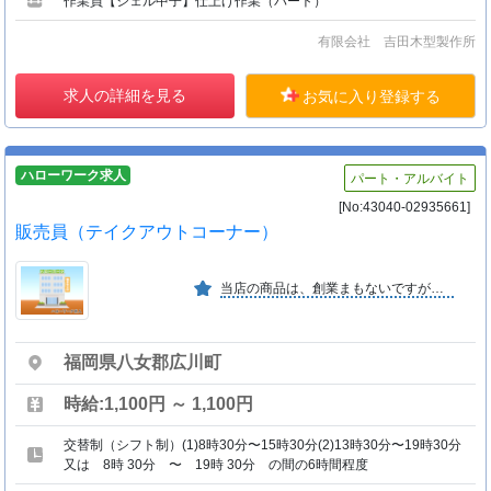
作業員【シェル中子】仕上げ作業（パート）
有限会社 吉田木型製作所
求人の詳細を見る
お気に入り登録する
ハローワーク求人
パート・アルバイト
[No:43040-02935661]
販売員（テイクアウトコーナー）
当店の商品は、創業まもないですが、お客様から好評価をいただいており 沢山のリピーターがいらっしゃいます。高速道路のサービスエリアの出店やギフト業務を行っています。
福岡県八女郡広川町
時給:1,100円 ～ 1,100円
交替制（シフト制）(1)8時30分〜15時30分(2)13時30分〜19時30分
又は 8時 30分 〜 19時 30分 の間の6時間程度