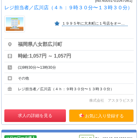
[No:40051-01047061]
レジ担当者／広川店（４ｈ：９時３０分〜１３時３０分）
１９９５年に大木町に１号店をオープンし、その後店舗数を増やし２０１９年に１６号店を出店、地域の皆様に短時間で買い物ができ、日常生活品を中心にお買得な価格にて販売しているお店です
福岡県八女郡広川町
時給:1,057円 ～ 1,057円
(1)9時30分〜13時30分
その他
レジ担当者／広川店（４ｈ：９時３０分〜１３時３０分）
株式会社 アスタラビスタ
求人の詳細を見る
お気に入り登録する