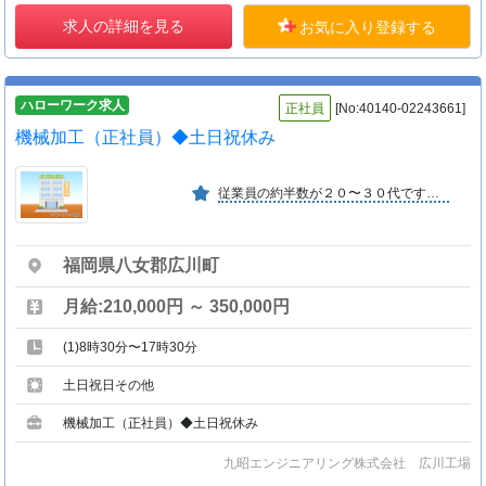
求人の詳細を見る
お気に入り登録する
ハローワーク求人
正社員
[No:40140-02243661]
機械加工（正社員）◆土日祝休み
従業員の約半数が２０〜３０代です。平均年齢４２．１歳。先輩たちの前職は電気工事士や鉄筋工、調理師など様々。経験に関係なく、男女共に活躍できる職場です。
福岡県八女郡広川町
月給:210,000円 ～ 350,000円
(1)8時30分〜17時30分
土日祝日その他
機械加工（正社員）◆土日祝休み
九昭エンジニアリング株式会社 広川工場