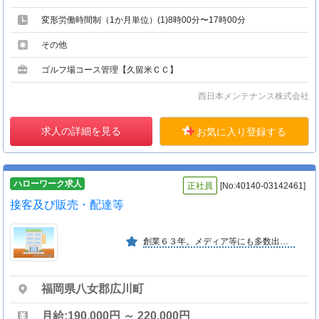
変形労働時間制（1か月単位）(1)8時00分〜17時00分
その他
ゴルフ場コース管理【久留米ＣＣ】
西日本メンテナンス株式会社
求人の詳細を見る
お気に入り登録する
ハローワーク求人
正社員
[No:40140-03142461]
接客及び販売・配達等
創業６３年。メディア等にも多数出演しており、おかげさまで「茶の葉堂」ブランド奥八女茶や関連商品においてお客様より高い認知と評価をいただいています。
福岡県八女郡広川町
月給:190,000円 ～ 220,000円