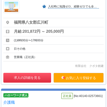
入社時に知識ゼロ、経験ゼロでも全く問題ありません。資格取得サポートや経験豊富な先輩による教育などの支援体制をしっかりと整えていますので、長く安心して働くことができます。
福岡県八女郡広川町
月給:201,872円 ～ 205,000円
(1)8時00分〜17時00分
日その他
営業職（正社員）
有限会社 クボタ創建
求人の詳細を見る
お気に入り登録する
ハローワーク求人
正社員
[No:40140-02573661]
介護職