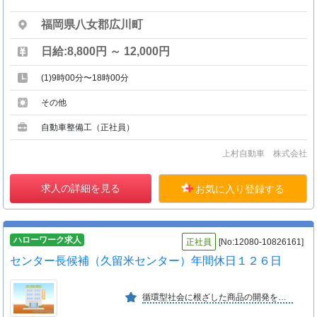
福岡県八女郡広川町
日給:8,800円 ～ 12,000円
(1)9時00分〜18時00分
その他
自動車整備工（正社員）
上村自動車 株式会社
求人の詳細を見る
お気に入り登録する
ハローワーク求人
正社員
[No:12080-10826161]
センター長候補（久留米センター）年間休日１２６日
循環型社会に根ざした商品の開発を通じ、社会環境の改善を提案している会社です。福利厚生としてベネフィットステーション、星野リゾートと契約しています。