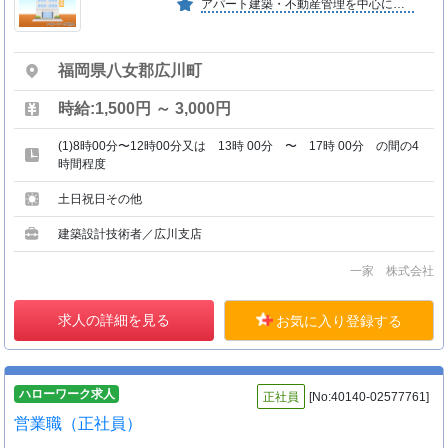
アパート建築・不動産管理を中心に事業拡大中の成長企業です。 毎年新築物件・自社保有物件を増やし、安定した経営基盤を確立。 若手社員も多く、挑戦やキャリアアップが出来る環境です。
福岡県八女郡広川町
時給:1,500円 ～ 3,000円
(1)8時00分〜12時00分又は 13時 00分 〜 17時 00分 の間の4
時間程度
土日祝日その他
建築設計技術者／広川支店
一家 株式会社
求人の詳細を見る
お気に入り登録する
ハローワーク求人
正社員
[No:40140-02577761]
営業職（正社員）