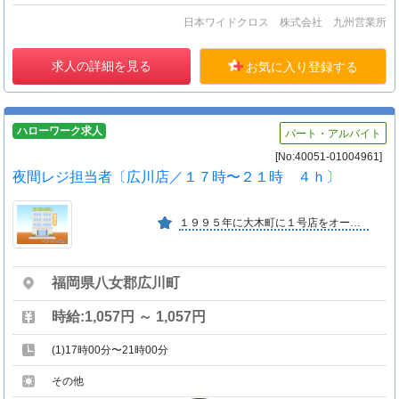
日本ワイドクロス 株式会社 九州営業所
求人の詳細を見る
お気に入り登録する
ハローワーク求人
パート・アルバイト
[No:40051-01004961]
夜間レジ担当者〔広川店／１７時〜２１時 ４ｈ〕
１９９５年に大木町に１号店をオープンし、その後店舗数を増やし２０１９年に１６号店を出店、地域の皆様に短時間で買い物ができ、日常生活品を中心にお買得な価格にて販売しているお店です
福岡県八女郡広川町
時給:1,057円 ～ 1,057円
(1)17時00分〜21時00分
その他