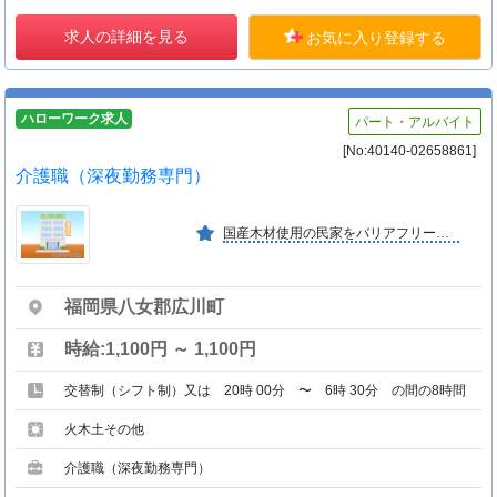
求人の詳細を見る
お気に入り登録する
ハローワーク求人
パート・アルバイト
[No:40140-02658861]
介護職（深夜勤務専門）
国産木材使用の民家をバリアフリーに改造し、家庭でくつろいでいるようなデイサービス、託児所、学童を運営しています。化学農薬不使用農作物や無添加食材を使った食事を提供しています。
福岡県八女郡広川町
時給:1,100円 ～ 1,100円
交替制（シフト制）又は 20時 00分 〜 6時 30分 の間の8時間
火木土その他
介護職（深夜勤務専門）