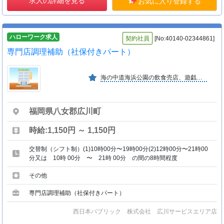
求人の詳細を見る
お気に入り登録する
ハローワーク求人
契約社員
[No:40140-02344861]
専門店調理補助（社保付きパート）
海の中道海浜公園の飲食売店、遊戯施設を中心に九州自動車道の広川サービスエリアのレストラン等の営業、その他公共施設中の飲食売店業務を営んでいます。
福岡県八女郡広川町
時給:1,150円 ～ 1,150円
交替制（シフト制）(1)10時00分〜19時00分(2)12時00分〜21時00
分又は 10時 00分 〜 21時 00分 の間の8時間程度
その他
専門店調理補助（社保付きパート）
西日本パブリック 株式会社 広川サービスエリア店