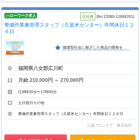
ハローワーク求人
正社員
[No:12080-12684261]
整備作業兼管理スタッフ（久留米センター）年間休日１２
６日
循環型社会に根ざした商品の開発を通じ、社会環境の改善を提案している会社です。福利厚生としてベネフィットステーション、星野リゾートと契約しています。
福岡県八女郡広川町
月給:210,000円 ～ 270,000円
(1)8時30分〜17時00分
土日祝日その他
整備作業兼管理スタッフ（久留米センター）年間休日１２６日
三協フロンテア 株式会社