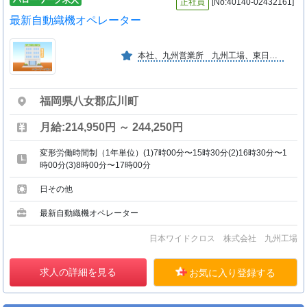
ハローワーク求人
正社員
[No:40140-02432161]
最新自動織機オペレーター
本社、九州営業所 九州工場、東日本事業所と全国展開しており 農業用ネットの製造メーカーではトップメーカーです。タイに現地法人（タイワイドクロス）有り。
福岡県八女郡広川町
月給:214,950円 ～ 244,250円
変形労働時間制（1年単位）(1)7時00分〜15時30分(2)16時30分〜1
時00分(3)8時00分〜17時00分
日その他
最新自動織機オペレーター
日本ワイドクロス 株式会社 九州工場
求人の詳細を見る
お気に入り登録する