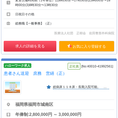
変形労働時間制（1年単位）(1)8時30分〜17時30分(2)9時00分〜18
時00分(3)8時30分〜13時30分
日祝日その他
総務職【一般事務】（正）
医療法人社団 正樹会 佐田整形外科病院
求人の詳細を見る
お気に入り登録する
ハローワーク求人
正社員
[No:40010-41992561]
患者さん送迎 庶務 営繕（正）
総病床１１８床・長期入院可能。 地域密着の医療・看護を目指しています。
福岡県福岡市城南区
年俸制:2,800,000円 ～ 3,000,000円