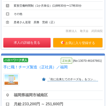
変形労働時間制（1か月単位）(1)8時30分〜17時30分
その他
患者さん送迎 庶務 営繕（正）
医療法人 敬天会 武田病院
求人の詳細を見る
お気に入り登録する
ハローワーク求人
正社員
[No:13070-46167661]
手に職！チーズ製造（正社員）／福岡
「街に出来たてのチーズを」をコンセプトに、東京都内の牧場から運ばれる２４時間以内に搾乳した新鮮な牛乳を使用したフレッシュチーズを自家工房で製造。全国各地にお届けしています。
福岡県福岡市城南区
月給:233,200円 ～ 251,600円