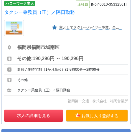
ハローワーク求人
正社員
[No:40010-35332561]
タクシー乗務員（正）／隔日勤務
主としてタクシーハイヤー事業、全国３３都道府県に位置し福岡市内タクシー営業所博多区・南区・城南区・西区・東区・早良区・那珂川・大野城の１０ヶ所で約４００台を福岡市内全域で営業。
福岡県福岡市城南区
その他:190,296円 ～ 190,296円
変形労働時間制（1か月単位）(1)9時00分〜2時00分
その他
タクシー乗務員（正）／隔日勤務
福岡第一交通 株式会杜 福岡営業所
求人の詳細を見る
お気に入り登録する