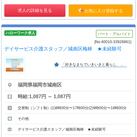
求人の詳細を見る
お気に入り登録する
ハローワーク求人
パート・アルバイト
[No:40010-33928861]
デイサービス介護スタッフ／城南区梅林 ★未経験可
「好きなまちでいきいきと暮らし、住み慣れたまちで安心して老いたい」ふくし生協はこのような組合員の願いに基づき、みんなで経営に参画し運営していく非営利の生活協同組合です。
福岡県福岡市城南区
時給:1,087円 ～ 1,087円
交替制（シフト制）(1)8時00分〜17時00分(2)9時00分〜18時00分
その他
デイサービス介護スタッフ／城南区梅林 ★未経験可