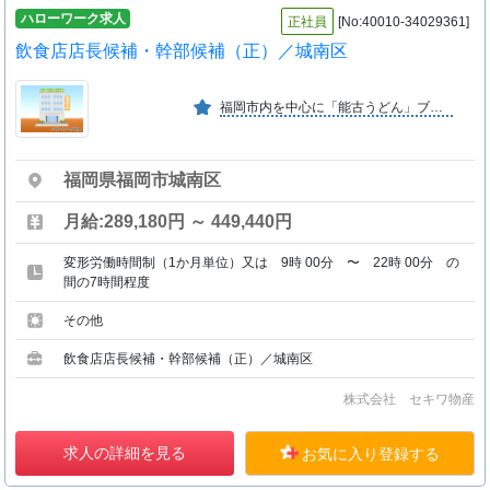
ハローワーク求人
正社員
[No:40010-34029361]
飲食店店長候補・幹部候補（正）／城南区
福岡市内を中心に「能古うどん」ブランドにて８店舗を展開する会社です。有限会社能古うどんと同じオーナーです。食品卸業としては、岩田屋三越、博多大丸などと取引が有ります。
福岡県福岡市城南区
月給:289,180円 ～ 449,440円
変形労働時間制（1か月単位）又は 9時 00分 〜 22時 00分 の
間の7時間程度
その他
飲食店店長候補・幹部候補（正）／城南区
株式会社 セキワ物産
求人の詳細を見る
お気に入り登録する