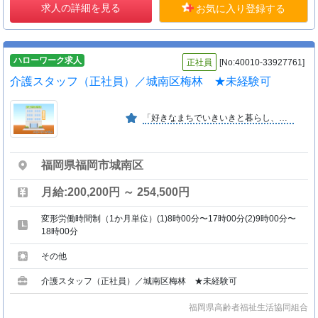
求人の詳細を見る
お気に入り登録する
ハローワーク求人
正社員
[No:40010-33927761]
介護スタッフ（正社員）／城南区梅林 ★未経験可
「好きなまちでいきいきと暮らし、住み慣れたまちで安心して老いたい」ふくし生協はこのような組合員の願いに基づき、みんなで経営に参画し運営していく非営利の生活協同組合です。
福岡県福岡市城南区
月給:200,200円 ～ 254,500円
変形労働時間制（1か月単位）(1)8時00分〜17時00分(2)9時00分〜
18時00分
その他
介護スタッフ（正社員）／城南区梅林 ★未経験可
福岡県高齢者福祉生活協同組合