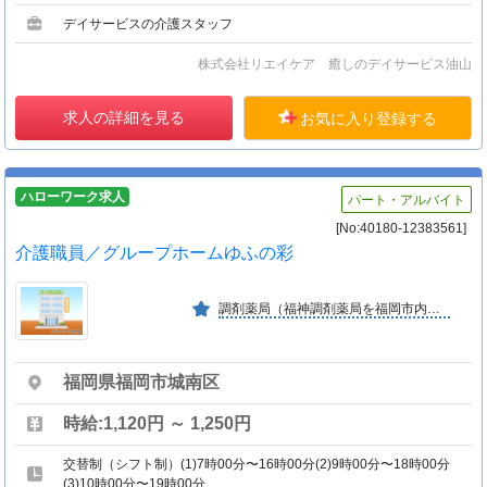
デイサービスの介護スタッフ
株式会社リエイケア 癒しのデイサービス油山
求人の詳細を見る
お気に入り登録する
ハローワーク求人
パート・アルバイト
[No:40180-12383561]
介護職員／グループホームゆふの彩
調剤薬局（福神調剤薬局を福岡市内中心に２６店舗展開）を主体に福祉事業でも地域医療に貢献。医療・福祉、プライべートブランド商品開発・販売、医療開業支援等の多角化を図っております。
福岡県福岡市城南区
時給:1,120円 ～ 1,250円
交替制（シフト制）(1)7時00分〜16時00分(2)9時00分〜18時00分
(3)10時00分〜19時00分