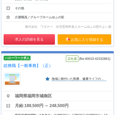
その他
介護職員／グループホームゆふの彩
株式会社 ワタナベ 住宅型有料老人ホームゆふの院やよい坂
求人の詳細を見る
お気に入り登録する
ハローワーク求人
正社員
[No:40010-42332861]
総務職【一般事務】（正）
地域に根付いた医療、健康ライフのサポートに取り組み、 整形外科を中心に、回復期・在宅医療まで行い、 気軽に来られる「整形外科の総合病院」を目指しています。
福岡県福岡市城南区
月給:188,500円 ～ 248,500円