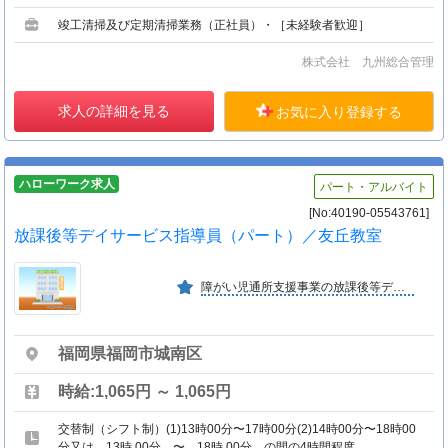
竣工清掃及び定期清掃業務（正社員）・［未経験者歓迎］
株式会社 九州総合管理
求人の詳細を見る
お気に入り登録する
ハローワーク求人
パート・アルバイト
[No:40190-05543761]
放課後等デイサービス指導員（パート）／友丘教室
障がい児通所支援事業の放課後等デイサービス（福岡市指定事業）を行っております。
福岡県福岡市城南区
時給:1,065円 ～ 1,065円
交替制（シフト制）(1)13時00分〜17時00分(2)14時00分〜18時00
分又は 13時 00分 〜 18時 00分 の間の4時間程度