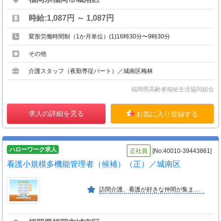
時給:1,087円 ～ 1,087円
変形労働時間制（1か月単位）(1)16時30分〜9時30分
その他
介護スタッフ（夜勤専従パート）／城南区梅林
福岡県高齢者福祉生活協同組合
求人の詳細を見る
お気に入り登録する
ハローワーク求人
正社員
[No:40010-39443861]
看護小規模多機能管理者（候補）（正）／城南区
訪間介護、看護が好きな仲間が集まって設立した会社です。みんなで明るく、楽しく、仲良くをモットーに、介護サービスの質の向上をめざして発展したいと思います。