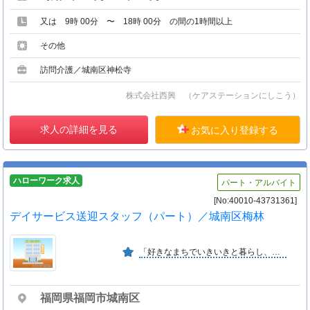
又は 9時 00分 〜 18時 00分 の間の1時間以上
その他
訪問介護／城南区神松寺
株式会社西興 （ケアステーションにしこう）
求人の詳細を見る
お気に入り登録する
ハローワーク求人
パート・アルバイト
[No:40010-43731361]
デイサービス送迎スタッフ（パート）／城南区梅林
「好きなまちでいきいきと暮らし、住み慣れたまちで安心して老いたい」ふくし生協はこのような組合員の願いに基づき、みんなで経営に参画し運営していく非営利の生活協同組合です。
福岡県福岡市城南区