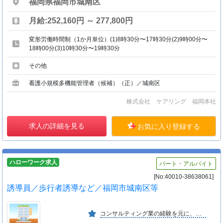
福岡県福岡市城南区
月給:252,160円 ～ 277,800円
変形労働時間制（1か月単位）(1)8時30分〜17時30分(2)9時00分〜
18時00分(3)10時30分〜19時30分
その他
看護小規模多機能管理者（候補）（正）／城南区
株式会社 ケアリング 福岡本社
求人の詳細を見る
お気に入り登録する
ハローワーク求人
パート・アルバイト
[No:40010-38638061]
誘導員／歩行者誘導など／福岡市城南区等
コンサルティング業の経験を元に、新事業として警備業を立上げ。 あらゆる面で警備業界を変えていきたいと思います。