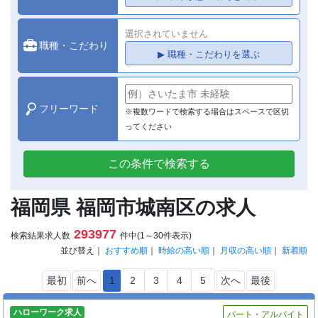
選択されていません
職種・こだわり
▶ 職種・こだわりを選ぶ
フリーワード
※複数ワードで検索する場合はスペースで区切
ってください
この条件で検索する
福岡県 福岡市城南区の求人
293977
検索結果求人数
件中(1～30件表示)
並び替え｜
おすすめ順
｜
時給の高い順
｜
月収の高い順
｜
新着順
最初
前へ
1
2
3
4
5
次へ
最後
ハローワーク求人
パート・アルバイト