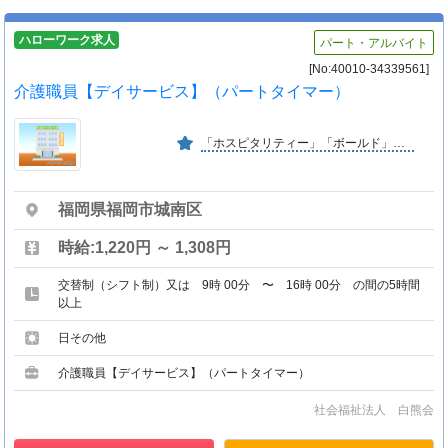
ハローワーク求人
パート・アルバイト
[No:40010-34339561]
介護職員【デイサービス】（パートタイマー）
「ホスピタリティー」「ボールド」「プロフェッショナル」が法人バリュー。利用者様だけでなく、特に仲間に対して思いやりの心（ホスピタリティー）を持つことを最も大事な価値観としています
福岡県福岡市城南区
時給:1,220円 ～ 1,308円
交替制（シフト制）又は 9時 00分 〜 16時 00分 の間の5時間
以上
日その他
介護職員【デイサービス】（パートタイマー）
社会福祉法人 白熊会