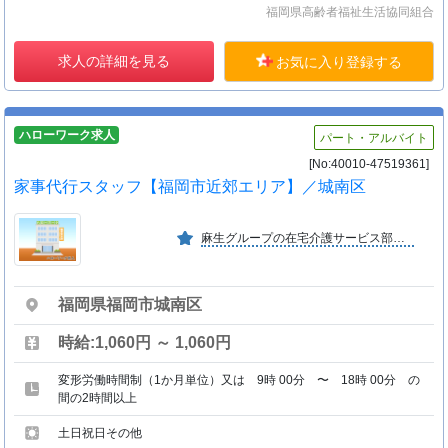
福岡県高齢者福祉生活協同組合
求人の詳細を見る
お気に入り登録する
ハローワーク求人
パート・アルバイト
[No:40010-47519361]
家事代行スタッフ【福岡市近郊エリア】／城南区
麻生グループの在宅介護サービス部門として、法令遵守理念の下、お客様のニーズと期待に応えまごころのこもったサービスをお届けする会社です。
福岡県福岡市城南区
時給:1,060円 ～ 1,060円
変形労働時間制（1か月単位）又は 9時 00分 〜 18時 00分 の
間の2時間以上
土日祝日その他