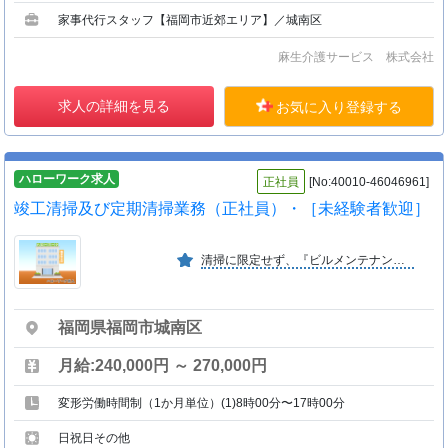
家事代行スタッフ【福岡市近郊エリア】／城南区
麻生介護サービス 株式会社
求人の詳細を見る
お気に入り登録する
ハローワーク求人
正社員
[No:40010-46046961]
竣工清掃及び定期清掃業務（正社員）・［未経験者歓迎］
清掃に限定せず、『ビルメンテナンス』の業務の中で請負った仕事に幅広く取り組んでいます。そのおかげで、同業他社が持ち合わせないような専門性の高い技術のノウハウも持っています。
福岡県福岡市城南区
月給:240,000円 ～ 270,000円
変形労働時間制（1か月単位）(1)8時00分〜17時00分
日祝日その他