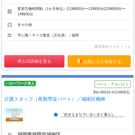
変形労働時間制（1か月単位）(1)3時00分〜12時00分(2)5時00分〜
14時00分
水その他
手に職！チーズ製造（正社員）／福岡
株式会社ｎｏｂｉｌｕ
求人の詳細を見る
お気に入り登録する
ハローワーク求人
パート・アルバイト
[No:40010-41148061]
介護スタッフ（夜勤専従パート）／城南区梅林
「好きなまちでいきいきと暮らし、住み慣れたまちで安心して老いたい」ふくし生協はこのような組合員の願いに基づき、みんなで経営に参画し運営していく非営利の生活協同組合です。
福岡県福岡市城南区