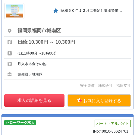
昭和５０年１２月に発足し集団警備のパイオニアとして警備業界はもとより官公庁から高く評価され信頼も受けている企業です。
福岡県福岡市城南区
日給:10,300円 ～ 10,300円
(1)11時00分〜18時00分
月火水木金その他
警備員／城南区
安全警備 株式会社 福岡支社
求人の詳細を見る
お気に入り登録する
ハローワーク求人
パート・アルバイト
[No:40010-36624761]