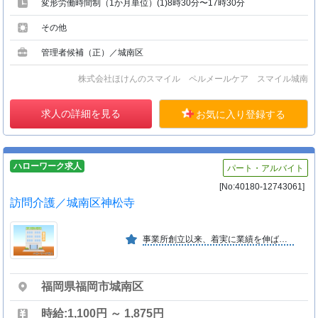
変形労働時間制（1か月単位）(1)8時30分〜17時30分
その他
管理者候補（正）／城南区
株式会社ほけんのスマイル ペルメールケア スマイル城南
求人の詳細を見る
お気に入り登録する
ハローワーク求人
パート・アルバイト
[No:40180-12743061]
訪問介護／城南区神松寺
事業所創立以来、着実に業績を伸ばしています。利用者の意思・人格を尊重し、常に利用者の立場にたったサービスが提供できる様、努力しています。アットホームな働きやすい環境です。
福岡県福岡市城南区
時給:1,100円 ～ 1,875円