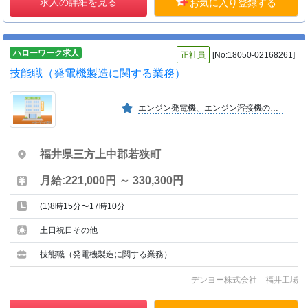
求人の詳細を見る
お気に入り登録する
ハローワーク求人
正社員
[No:18050-02168261]
技能職（発電機製造に関する業務）
エンジン発電機、エンジン溶接機のトップメーカーで、世界１００ヶ国以上に輸出している。産業用エンジン発電機では圧倒的なシェアを持つ。２０００年には東証１部に上場。 （て−１）
福井県三方上中郡若狭町
月給:221,000円 ～ 330,300円
(1)8時15分〜17時10分
土日祝日その他
技能職（発電機製造に関する業務）
デンヨー株式会社 福井工場