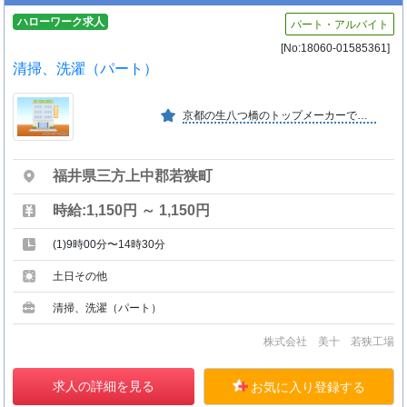
ハローワーク求人
パート・アルバイト
[No:18060-01585361]
清掃、洗濯（パート）
京都の生八つ橋のトップメーカーです。「おいしさをはこび、よろこびを創る」を経営理念に厳選した原料や製法に信念を持ち、昨日よりも、今日よりも、安心で美味しいお菓子を目指します。
福井県三方上中郡若狭町
時給:1,150円 ～ 1,150円
(1)9時00分〜14時30分
土日その他
清掃、洗濯（パート）
株式会社 美十 若狭工場
求人の詳細を見る
お気に入り登録する