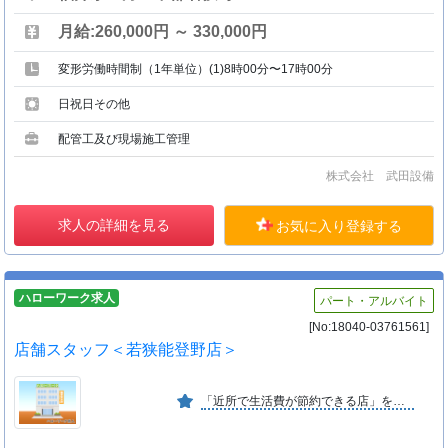
月給:260,000円 ～ 330,000円
変形労働時間制（1年単位）(1)8時00分〜17時00分
日祝日その他
配管工及び現場施工管理
株式会社 武田設備
求人の詳細を見る
お気に入り登録する
ハローワーク求人
パート・アルバイト
[No:18040-03761561]
店舗スタッフ＜若狭能登野店＞
「近所で生活費が節約できる店」をコンセプトに、物価１／３を目指して、１円でも安く販売できる仕組みをつくり、世の中に社会貢献できるチェーンストアを目指しています。