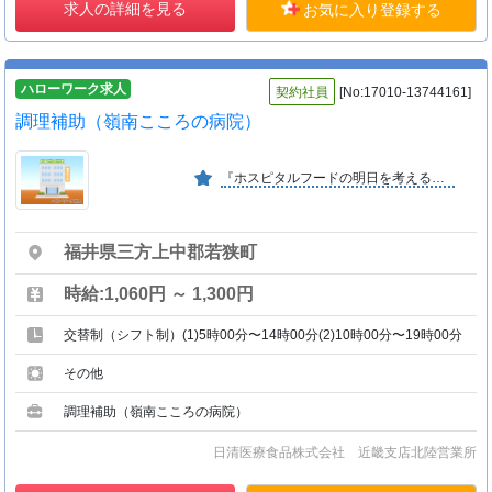
求人の詳細を見る
お気に入り登録する
ハローワーク求人
契約社員
[No:17010-13744161]
調理補助（嶺南こころの病院）
『ホスピタルフードの明日を考える』をモットーに医療・福祉機関の給食受託業務の全国トップ企業です。
福井県三方上中郡若狭町
時給:1,060円 ～ 1,300円
交替制（シフト制）(1)5時00分〜14時00分(2)10時00分〜19時00分
その他
調理補助（嶺南こころの病院）
日清医療食品株式会社 近畿支店北陸営業所