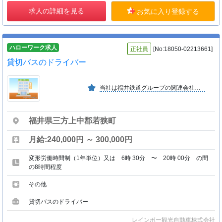
求人の詳細を見る
お気に入り登録する
ハローワーク求人
正社員
[No:18050-02213661]
貸切バスのドライバー
当社は福井鉄道グループの関連会社で、地域に密着した企業として貢献しています。明るい職場づくりに努め、心のふれあいを大切にする会社をめざしています。
福井県三方上中郡若狭町
月給:240,000円 ～ 300,000円
変形労働時間制（1年単位）又は 6時 30分 〜 20時 00分 の間
の8時間程度
その他
貸切バスのドライバー
レインボー観光自動車株式会社