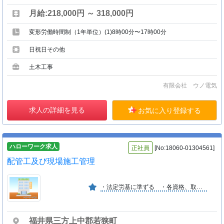
月給:218,000円 ～ 318,000円
変形労働時間制（1年単位）(1)8時00分〜17時00分
日祝日その他
土木工事
有限会社 ウノ電気
求人の詳細を見る
お気に入り登録する
ハローワーク求人
正社員
[No:18060-01304561]
配管工及び現場施工管理
・法定労基に準ずる ・各資格、取得の実施 ・配管技術者としての将来の安定 今後一層の発展が期待できる （たー３４）
福井県三方上中郡若狭町