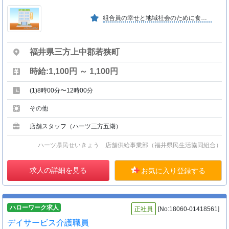
組合員の幸せと地域社会のために食と福祉と助け合いの事業と活動のネットワークによるシナジー効果を発揮し健康長寿で安全安心な福井づくりに組合員と職員の協同の力で挑戦し続けています。
福井県三方上中郡若狭町
時給:1,100円 ～ 1,100円
(1)8時00分〜12時00分
その他
店舗スタッフ（ハーツ三方五湖）
ハーツ県民せいきょう 店舗供給事業部（福井県民生活協同組合）
求人の詳細を見る
お気に入り登録する
ハローワーク求人
正社員
[No:18060-01418561]
デイサービス介護職員