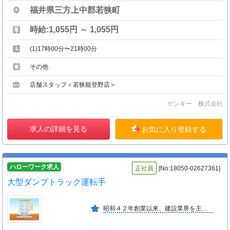
福井県三方上中郡若狭町
時給:1,055円 ～ 1,055円
(1)17時00分〜21時00分
その他
店舗スタッフ＜若狭能登野店＞
ゲンキー 株式会社
求人の詳細を見る
お気に入り登録する
ハローワーク求人
正社員
[No:18050-02627361]
大型ダンプトラック運転手
昭和４２年創業以来、建設業界を主とする受注先として操業している。地域社会の発展と奉仕を信念とし、生産費の低減並びに製品の品質安定と安定供給を計っている。