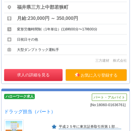
福井県三方上中郡若狭町
月給:230,000円 ～ 350,000円
変形労働時間制（1年単位）(1)8時00分〜17時00分
日祝日その他
大型ダンプトラック運転手
三方建材 株式会社
求人の詳細を見る
お気に入り登録する
ハローワーク求人
パート・アルバイト
[No:18060-01636761]
ドラッグ担当（パート）
平成２５年に東京証券取引所第１部に上場しています。令和４年４月に東京証券取引所の市場再編に伴い、東京証券取引所市場第１部からスタンダード市場に移行。