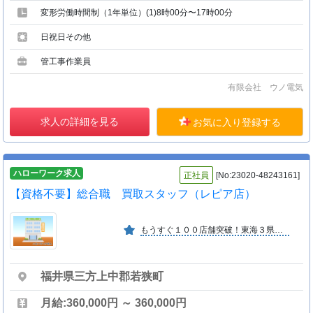
変形労働時間制（1年単位）(1)8時00分〜17時00分
日祝日その他
管工事作業員
有限会社 ウノ電気
求人の詳細を見る
お気に入り登録する
ハローワーク求人
正社員
[No:23020-48243161]
【資格不要】総合職 買取スタッフ（レピア店）
もうすぐ１００店舗突破！東海３県と石川・富山・福井に展開中の 成長中の会社です。未経験者でも安心の研修制度や インセンティブ制度もあるため頑張りが評価される環境が魅力！
福井県三方上中郡若狭町
月給:360,000円 ～ 360,000円