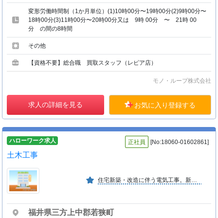
変形労働時間制（1か月単位）(1)10時00分〜19時00分(2)9時00分〜
18時00分(3)11時00分〜20時00分又は 9時 00分 〜 21時 00
分 の間の8時間
その他
【資格不要】総合職 買取スタッフ（レピア店）
モノ・ループ株式会社
求人の詳細を見る
お気に入り登録する
ハローワーク求人
正社員
[No:18060-01602861]
土木工事
住宅新築・改造に伴う電気工事。新エネルギ−分野は太陽光発電工事。管工事は住宅新設・改造に伴う給排水設備。公道への配水管等の埋設・修繕で、重機等を使用する事も数多くです。 （う−２）
福井県三方上中郡若狭町