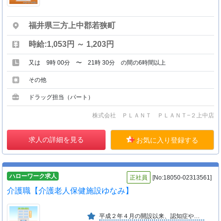
福井県三方上中郡若狭町
時給:1,053円 ～ 1,203円
又は 9時 00分 〜 21時 30分 の間の6時間以上
その他
ドラッグ担当（パート）
株式会社 ＰＬＡＮＴ ＰＬＡＮＴ−２上中店
求人の詳細を見る
お気に入り登録する
ハローワーク求人
正社員
[No:18050-02313561]
介護職【介護老人保健施設ゆなみ】
平成２年４月の開設以来、認知症や脳血管障害の予防、治療、家族の介護指導や総合的なリハビリテーションに力を入れています。また、認知症疾患医療センターも併設し、地域連携をとっています。