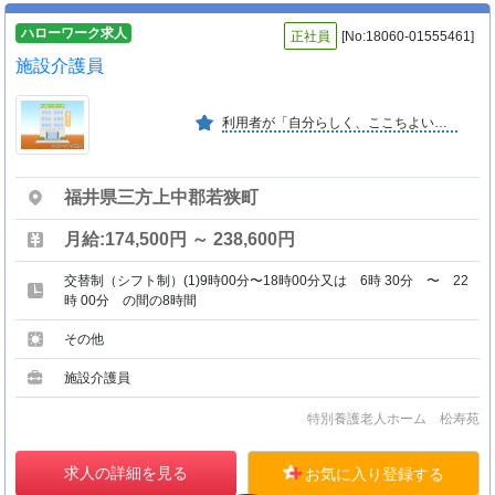
ハローワーク求人
正社員
[No:18060-01555461]
施設介護員
利用者が「自分らしく、ここちよい生活」を送っていただけるよう、利用者・家族とコミュニケーションをとりながら介護に努めています。
福井県三方上中郡若狭町
月給:174,500円 ～ 238,600円
交替制（シフト制）(1)9時00分〜18時00分又は 6時 30分 〜 22
時 00分 の間の8時間
その他
施設介護員
特別養護老人ホーム 松寿苑
求人の詳細を見る
お気に入り登録する