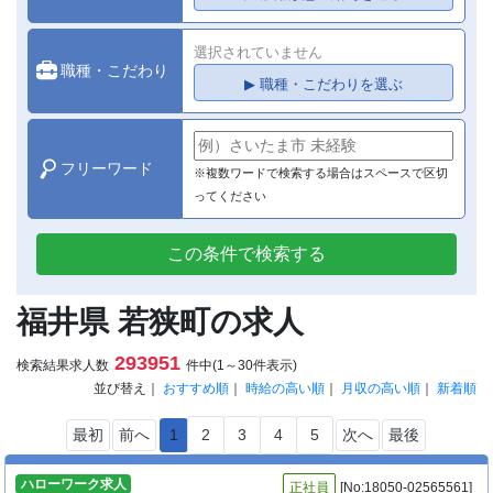
選択されていません
職種・こだわり
▶ 職種・こだわりを選ぶ
フリーワード
※複数ワードで検索する場合はスペースで区切
ってください
この条件で検索する
福井県 若狭町の求人
293951
検索結果求人数
件中(1～30件表示)
並び替え｜
おすすめ順
｜
時給の高い順
｜
月収の高い順
｜
新着順
最初
前へ
1
2
3
4
5
次へ
最後
ハローワーク求人
正社員
[No:18050-02565561]