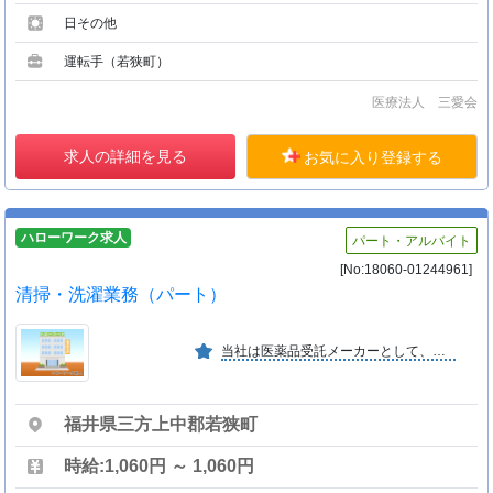
日その他
運転手（若狭町）
医療法人 三愛会
求人の詳細を見る
お気に入り登録する
ハローワーク求人
パート・アルバイト
[No:18060-01244961]
清掃・洗濯業務（パート）
当社は医薬品受託メーカーとして、内服固形製剤分野において、優れた製剤技術と技術開発力を有し、多様化高度化するニーズにフレキシブルに対応していきます。
福井県三方上中郡若狭町
時給:1,060円 ～ 1,060円