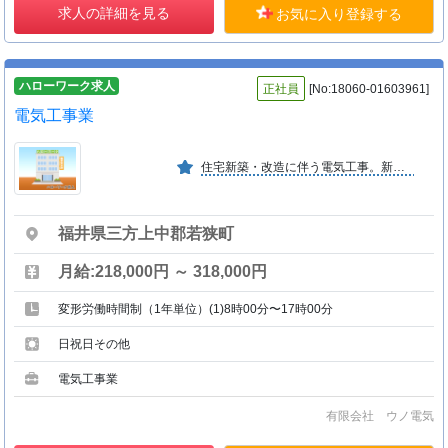
求人の詳細を見る
お気に入り登録する
ハローワーク求人
正社員
[No:18060-01603961]
電気工事業
住宅新築・改造に伴う電気工事。新エネルギ−分野は太陽光発電工事。管工事は住宅新設・改造に伴う給排水設備。公道への配水管等の埋設・修繕で、重機等を使用する事も数多くです。 （う−２）
福井県三方上中郡若狭町
月給:218,000円 ～ 318,000円
変形労働時間制（1年単位）(1)8時00分〜17時00分
日祝日その他
電気工事業
有限会社 ウノ電気