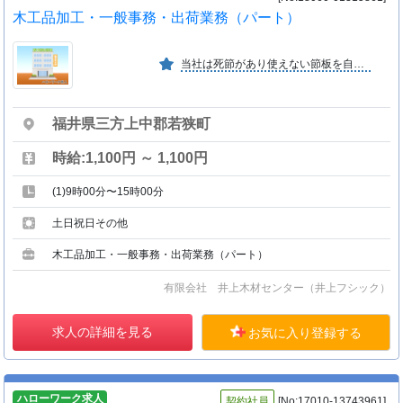
木工品加工・一般事務・出荷業務（パート）
当社は死節があり使えない節板を自然に沿うような形で生節として再生化する製品を作っております。もっと自然に、便利で環境に優しいことをモットーとしております。 （い−２８）
福井県三方上中郡若狭町
時給:1,100円 ～ 1,100円
(1)9時00分〜15時00分
土日祝日その他
木工品加工・一般事務・出荷業務（パート）
有限会社 井上木材センター（井上フシック）
求人の詳細を見る
お気に入り登録する
ハローワーク求人
契約社員
[No:17010-13743961]