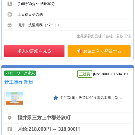
(1)8時30分〜15時30分
土日祝日その他
清掃・洗濯業務（パート）
生晃栄養薬品株式会社 若狭工場
求人の詳細を見る
お気に入り登録する
ハローワーク求人
正社員
[No:18060-01604161]
管工事作業員
住宅新築・改造に伴う電気工事。新エネルギ−分野は太陽光発電工事。管工事は住宅新設・改造に伴う給排水設備。公道への配水管等の埋設・修繕で、重機等を使用する事も数多くです。 （う−２）
福井県三方上中郡若狭町
月給:218,000円 ～ 318,000円