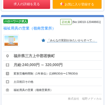
求人の詳細を見る
お気に入り登録する
ハローワーク求人
正社員
[No:18010-12048661]
福祉用具の営業（嶺南営業所）
「みんなの笑顔がみたいからすべてのお客様にやさしい環境を」を企業理念に、活気ある社員が活躍している業界北陸ナンバーワン企業です。
福井県三方上中郡若狭町
月給:240,000円 ～ 320,000円
変形労働時間制（1年単位）(1)8時30分〜17時30分
土日祝日その他
福祉用具の営業（嶺南営業所）
株式会社 端野メディカル