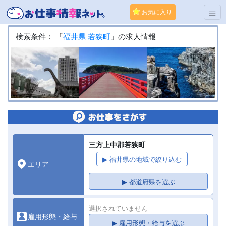
お気に入り
検索条件： 「
福井県
若狭町
」の求人情報
三方上中郡若狭町
▶ 福井県の地域で絞り込む
エリア
▶ 都道府県を選ぶ
選択されていません
雇用形態・給与
▶ 雇用形態・給与を選ぶ