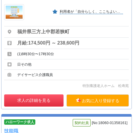
利用者が「自分らしく、ここちよい生活」を送っていただけるよう、利用者・家族とコミュニケーションをとりながら介護に努めています。
福井県三方上中郡若狭町
月給:174,500円 ～ 238,600円
(1)8時30分〜17時30分
日その他
デイサービス介護職員
特別養護老人ホーム 松寿苑
求人の詳細を見る
お気に入り登録する
ハローワーク求人
契約社員
[No:18060-01358161]
技能職