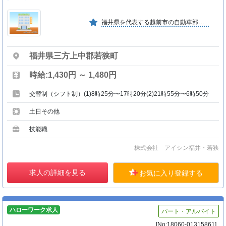
福井県を代表する越前市の自動車部品専門メーカーであるアイシン福井出資１００％の子会社としてオートマチックトランスミッション用部品の製造および販売を行う。 （あー１０）
福井県三方上中郡若狭町
時給:1,430円 ～ 1,480円
交替制（シフト制）(1)8時25分〜17時20分(2)21時55分〜6時50分
土日その他
技能職
株式会社 アイシン福井・若狭
求人の詳細を見る
お気に入り登録する
ハローワーク求人
パート・アルバイト
[No:18060-01315861]