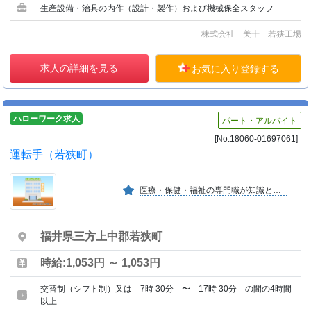
生産設備・治具の内作（設計・製作）および機械保全スタッフ
株式会社 美十 若狭工場
求人の詳細を見る
お気に入り登録する
ハローワーク求人
パート・アルバイト
[No:18060-01697061]
運転手（若狭町）
医療・保健・福祉の専門職が知識と技術を連携・提供し、地域住民 の健康づくりや介護予防に取り組み、地域ケアシステムを包括する 理想的な地域リハビリシステムの構築を目指している。
福井県三方上中郡若狭町
時給:1,053円 ～ 1,053円
交替制（シフト制）又は 7時 30分 〜 17時 30分 の間の4時間
以上