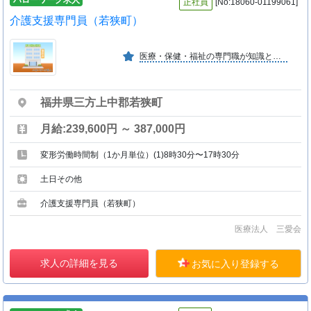
正社員
[No:18060-01199061]
介護支援専門員（若狭町）
医療・保健・福祉の専門職が知識と技術を連携・提供し、地域住民 の健康づくりや介護予防に取り組み、地域ケアシステムを包括する 理想的な地域リハビリシステムの構築を目指している。
福井県三方上中郡若狭町
月給:239,600円 ～ 387,000円
変形労働時間制（1か月単位）(1)8時30分〜17時30分
土日その他
介護支援専門員（若狭町）
医療法人 三愛会
求人の詳細を見る
お気に入り登録する