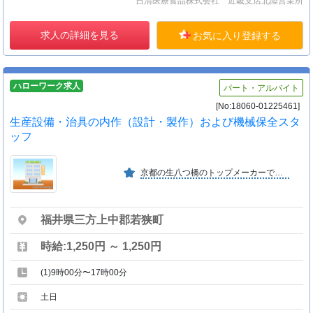
日清医療食品株式会社 近畿支店北陸営業所
求人の詳細を見る
お気に入り登録する
ハローワーク求人
パート・アルバイト
[No:18060-01225461]
生産設備・治具の内作（設計・製作）および機械保全スタ
ッフ
京都の生八つ橋のトップメーカーです。「おいしさをはこび、よろこびを創る」を経営理念に厳選した原料や製法に信念を持ち、昨日よりも、今日よりも、安心で美味しいお菓子を目指します。
福井県三方上中郡若狭町
時給:1,250円 ～ 1,250円
(1)9時00分〜17時00分
土日