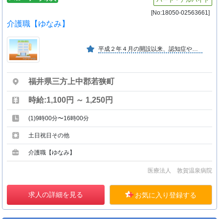
パート・アルバイト
[No:18050-02563661]
介護職【ゆなみ】
平成２年４月の開設以来、認知症や脳血管障害の予防、治療、家族の介護指導や総合的なリハビリテーションに力を入れています。また、認知症疾患医療センターも併設し、地域連携をとっています。
福井県三方上中郡若狭町
時給:1,100円 ～ 1,250円
(1)9時00分〜16時00分
土日祝日その他
介護職【ゆなみ】
医療法人 敦賀温泉病院
求人の詳細を見る
お気に入り登録する