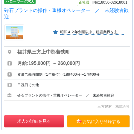
ハローワーク求人
正社員
[No:18050-02618061]
砕石プラントの操作・重機オペレーター ／ 未経験者歓
迎
昭和４２年創業以来、建設業界を主とする受注先として操業している。地域社会の発展と奉仕を信念とし、生産費の低減並びに製品の品質安定と安定供給を計っている。
福井県三方上中郡若狭町
月給:195,000円 ～ 260,000円
変形労働時間制（1年単位）(1)8時00分〜17時00分
日祝日その他
砕石プラントの操作・重機オペレーター ／ 未経験者歓迎
三方建材 株式会社
求人の詳細を見る
お気に入り登録する