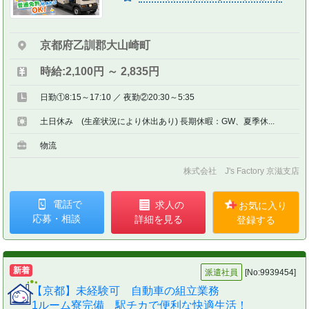
京都府乙訓郡大山崎町
時給:2,100円 ～ 2,835円
日勤①8:15～17:10 ／ 夜勤②20:30～5:35
土日休み (生産状況により休出あり) 長期休暇：GW、夏季休...
物流
株式会社 J's Factory 京滋支店
電話で
求人の
お気に入り
応募・相談
詳細を見る
登録する
新着
派遣社員
[No:9939454]
【京都】未経験可 自動車の組立業務
1ルーム寮完備 駅チカで便利な快適生活！