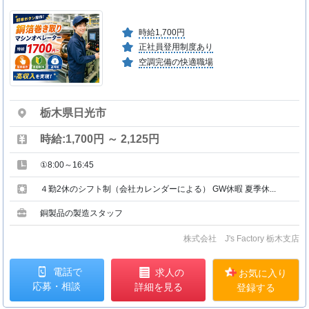
時給1,700円
正社員登用制度あり
空調完備の快適職場
栃木県日光市
時給:1,700円 ～ 2,125円
①8:00～16:45
４勤2休のシフト制（会社カレンダーによる） GW休暇 夏季休...
銅製品の製造スタッフ
株式会社 J's Factory 栃木支店
電話で
求人の
お気に入り
応募・相談
詳細を見る
登録する