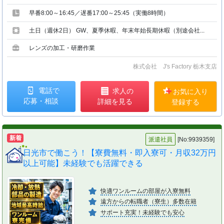
早番8:00～16:45／遅番17:00～25:45（実働8時間）
土日（週休2日） GW、夏季休暇、年末年始長期休暇（別途会社...
レンズの加工・研磨作業
株式会社 J's Factory 栃木支店
電話で
求人の
お気に入り
応募・相談
詳細を見る
登録する
新着
派遣社員
[No:9939359]
日光市で働こう！【寮費無料・即入寮可・月収32万円
以上可能】未経験でも活躍できる
快適ワンルームの部屋が入寮無料
遠方からの転職者（寮生）多数在籍
サポート充実！未経験でも安心