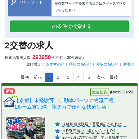
フリーワード
※複数ワードで検索する場合はスペースで区切
ってください
この条件で検索する
2交替の求人
293950
検索結果求人数
件中(1～30件表示)
並び替え｜
おすすめ順
｜
時給の高い順
｜
月収の高い順
｜
新着順
最初
前へ
1
2
3
4
5
次へ
最後
新着
派遣社員
[No:9939455]
【京都】未経験可 自動車パーツの物流工程
1ルーム寮完備 駅チカで便利な快適生活！
未経験者大歓迎！普通免許があればOK
１R寮完備で、遠方の方でもOK！
20～30代の方が活躍している職場です