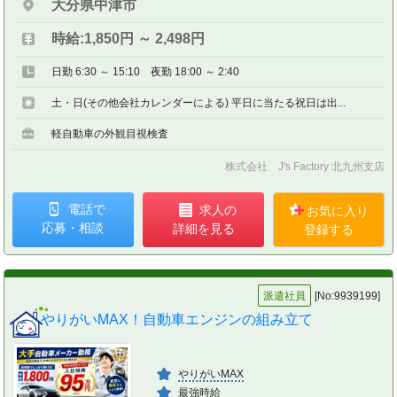
大分県中津市
時給:1,850円 ～ 2,498円
日勤 6:30 ～ 15:10 夜勤 18:00 ～ 2:40
土・日(その他会社カレンダーによる) 平日に当たる祝日は出...
軽自動車の外観目視検査
株式会社 J's Factory 北九州支店
電話で
求人の
お気に入り
応募・相談
詳細を見る
登録する
派遣社員
[No:9939199]
やりがいMAX！自動車エンジンの組み立て
やりがいMAX
最強時給