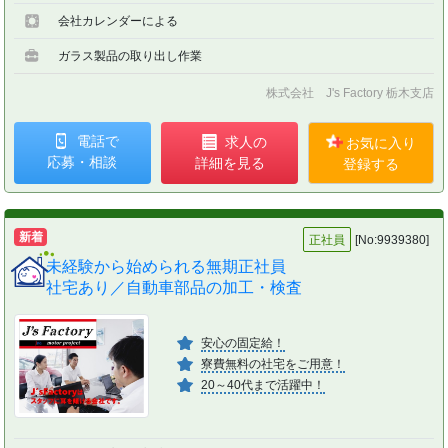
会社カレンダーによる
ガラス製品の取り出し作業
株式会社 J's Factory 栃木支店
電話で
求人の
お気に入り
応募・相談
詳細を見る
登録する
新着
正社員
[No:9939380]
未経験から始められる無期正社員
社宅あり／自動車部品の加工・検査
安心の固定給！
寮費無料の社宅をご用意！
20～40代まで活躍中！