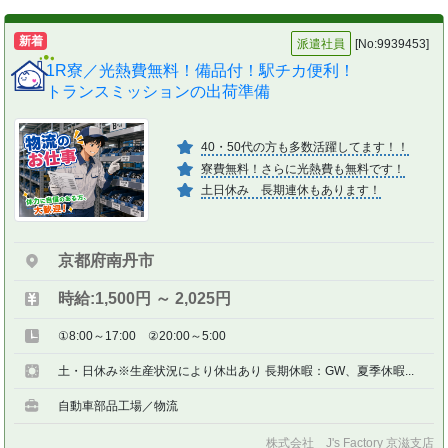
新着
派遣社員
[No:9939453]
1R寮／光熱費無料！備品付！駅チカ便利！
トランスミッションの出荷準備
40・50代の方も多数活躍してます！！
寮費無料！さらに光熱費も無料です！
土日休み 長期連休もあります！
京都府南丹市
時給:1,500円 ～ 2,025円
①8:00～17:00 ②20:00～5:00
土・日休み※生産状況により休出あり 長期休暇：GW、夏季休暇...
自動車部品工場／物流
株式会社 J's Factory 京滋支店