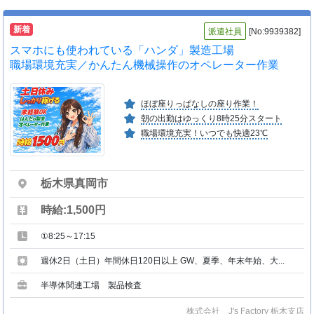
新着
派遣社員
[No:9939382]
スマホにも使われている「ハンダ」製造工場
職場環境充実／かんたん機械操作のオペレーター作業
ほぼ座りっぱなしの座り作業！
朝の出勤はゆっくり8時25分スタート
職場環境充実！いつでも快適23℃
栃木県真岡市
時給:1,500円
①8:25～17:15
週休2日（土日）年間休日120日以上 GW、夏季、年末年始、大...
半導体関連工場 製品検査
株式会社 J's Factory 栃木支店