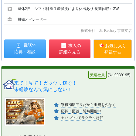
週休2日 シフト制 ※生産状況により休出あり 長期休暇：GW...
機械オペレーター
株式会社 J's Factory 京滋支店
電話で
求人の
お気に入り
応募・相談
詳細を見る
登録する
派遣社員
[No:9939195]
来て！見て！ガッツリ稼ぐ！
未経験なんて気にしない！
寮費補助アリだから出費を少なく
応募！面談！随時開催中
カバン1つでラクラク赴任