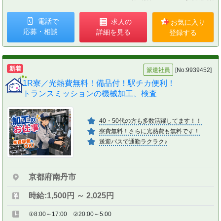
電話で
求人の
お気に入り
応募・相談
詳細を見る
登録する
新着
派遣社員
[No:9939452]
1R寮／光熱費無料！備品付！駅チカ便利！
トランスミッションの機械加工、検査
40・50代の方も多数活躍してます！！
寮費無料！さらに光熱費も無料です！
送迎バスで通勤ラクラク♪
京都府南丹市
時給:1,500円 ～ 2,025円
①8:00～17:00 ②20:00～5:00