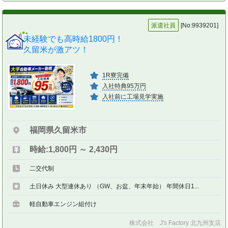
派遣社員
[No:9939201]
未経験でも高時給1800円！
久留米が激アツ！
1R寮完備
入社特典95万円
入社前に工場見学実施
福岡県久留米市
時給:1,800円 ～ 2,430円
二交代制
土日休み 大型連休あり （GW、お盆、年末年始） 年間休日1...
軽自動車エンジン組付け
株式会社 J's Factory 北九州支店