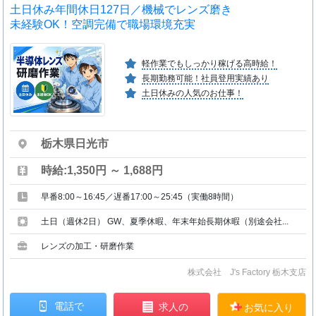
土日休み年間休日127日／機械でレンズ磨き
未経験OK！空調完備で職場環境充実
軽作業でもしっかり稼げる高時給！
長期勤務可能！社員登用実績あり
土日休みの人気のお仕事！
栃木県日光市
時給:1,350円 ～ 1,688円
早番8:00～16:45／遅番17:00～25:45（実働8時間）
土日（週休2日） GW、夏季休暇、年末年始長期休暇（別途会社...
レンズの加工・研磨作業
株式会社 J's Factory 栃木支店
電話で
求人の
お気に入り