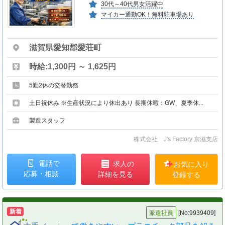
30代～40代男女活躍中
マイカー通勤OK！無料駐車場あり
滋賀県愛知郡愛荘町
時給:1,300円 ～ 1,625円
5勤2休の交替勤務
土日祝休み ※生産状況により休出あり 長期休暇：GW、夏季休...
製造スタッフ
株式会社 J's Factory 京滋支店
電話で
求人の
お気に入り
応募・相談
詳細を見る
登録する
新着
派遣社員
[No:9939409]