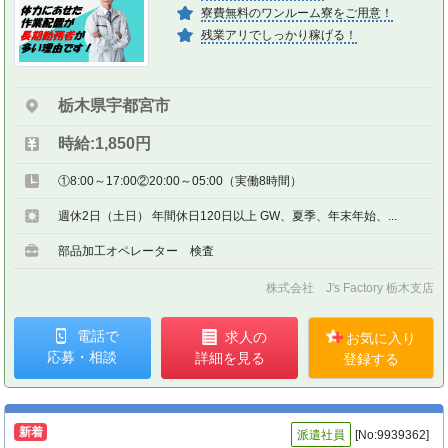
寮費無料のワンルーム寮をご用意！
残業アリでしっかり稼げる！
栃木県宇都宮市
時給:1,850円
①8:00～17:00②20:00～05:00（実働8時間）
週休2日（土日） 年間休日120日以上 GW、夏季、年末年始、...
部品加工オペレーター 検査
株式会社 J's Factory 栃木支店
電話で
求人の
お気に入り
応募・相談
詳細を見る
登録する
新着
派遣社員
[No:9939362]