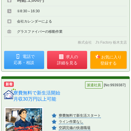
時給:1,600円
①8:30～16:30
会社カレンダーによる
グラスファイバーの移動作業
株式会社 J's Factory 栃木支店
電話で
求人の
お気に入り
応募・相談
詳細を見る
登録する
新着
派遣社員
[No:9939387]
寮費無料で新生活開始
月収30万円以上可能
寮費無料で新生活スタート
ライン作業なし
空調完備の快適職場