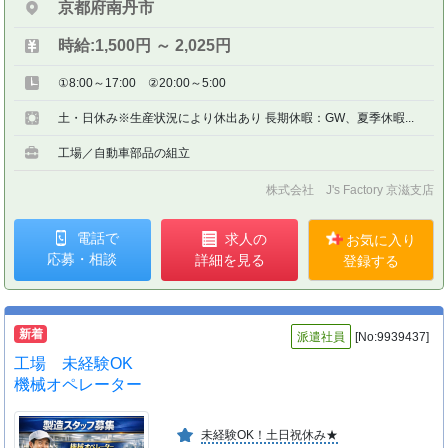
京都府南丹市
時給:1,500円 ～ 2,025円
①8:00～17:00 ②20:00～5:00
土・日休み※生産状況により休出あり 長期休暇：GW、夏季休暇...
工場／自動車部品の組立
株式会社 J's Factory 京滋支店
電話で
求人の
お気に入り
応募・相談
詳細を見る
登録する
新着
派遣社員
[No:9939437]
工場 未経験OK
機械オペレーター
未経験OK！土日祝休み★