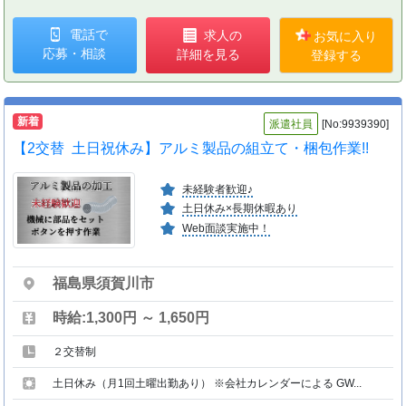
電話で
求人の
お気に入り
応募・相談
詳細を見る
登録する
新着
派遣社員
[No:9939390]
【2交替 土日祝休み】アルミ製品の組立て・梱包作業!!
未経験者歓迎♪
土日休み×長期休暇あり
Web面談実施中！
福島県須賀川市
時給:1,300円 ～ 1,650円
２交替制
土日休み（月1回土曜出勤あり） ※会社カレンダーによる GW...