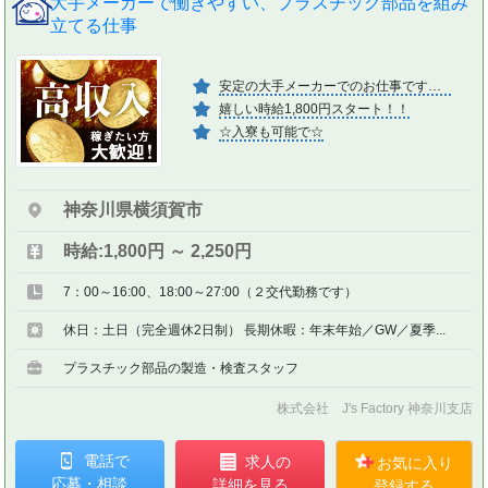
大手メーカーで働きやすい、プラスチック部品を組み
立てる仕事
安定の大手メーカーでのお仕事です！！
嬉しい時給1,800円スタート！！
☆入寮も可能で☆
神奈川県横須賀市
時給:1,800円 ～ 2,250円
7：00～16:00、18:00～27:00（２交代勤務です）
休日：土日（完全週休2日制） 長期休暇：年末年始／GW／夏季...
プラスチック部品の製造・検査スタッフ
株式会社 J's Factory 神奈川支店
電話で
求人の
お気に入り
応募・相談
詳細を見る
登録する