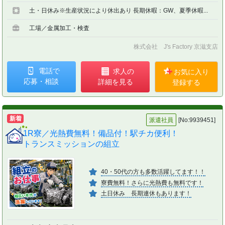
土・日休み※生産状況により休出あり 長期休暇：GW、夏季休暇...
工場／金属加工・検査
株式会社 J's Factory 京滋支店
電話で
求人の
お気に入り
応募・相談
詳細を見る
登録する
新着
派遣社員
[No:9939451]
1R寮／光熱費無料！備品付！駅チカ便利！
トランスミッションの組立
40・50代の方も多数活躍してます！！
寮費無料！さらに光熱費も無料です！
土日休み 長期連休もあります！