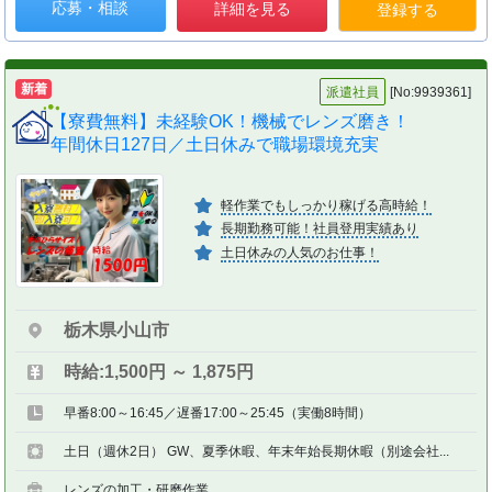
応募・相談
詳細を見る
登録する
新着
派遣社員
[No:9939361]
【寮費無料】未経験OK！機械でレンズ磨き！
年間休日127日／土日休みで職場環境充実
軽作業でもしっかり稼げる高時給！
長期勤務可能！社員登用実績あり
土日休みの人気のお仕事！
栃木県小山市
時給:1,500円 ～ 1,875円
早番8:00～16:45／遅番17:00～25:45（実働8時間）
土日（週休2日） GW、夏季休暇、年末年始長期休暇（別途会社...
レンズの加工・研磨作業