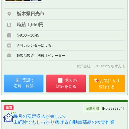
栃木県日光市
時給:1,650円
①8:00～16:45
会社カレンダーによる
銅製品製造 機械オペレーター
株式会社 J's Factory 栃木支店
電話で
求人の
お気に入り
応募・相談
詳細を見る
登録する
新着
派遣社員
[No:9939354]
毎月の安定収入が嬉しい♪
未経験でもしっかり稼げる自動車部品の検査作業