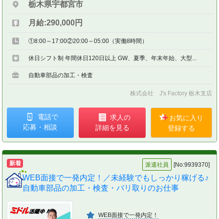
栃木県宇都宮市
月給:290,000円
①8:00～17:00②20:00～05:00（実働8時間）
休日シフト制 年間休日120日以上 GW、夏季、年末年始、大型...
自動車部品の加工・検査
株式会社 J's Factory 栃木支店
電話で
求人の
お気に入り
応募・相談
詳細を見る
登録する
新着
派遣社員
[No:9939370]
WEB面接で一発内定！／未経験でもしっかり稼げる♪
自動車部品の加工・検査・バリ取りのお仕事
WEB面接で一発内定！