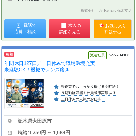
株式会社 J's Factory 栃木支店
電話で
求人の
お気に入り
応募・相談
詳細を見る
登録する
新着
派遣社員
[No:9939360]
年間休日127日／土日休みで職場環境充実
未経験OK！機械でレンズ磨き
軽作業でもしっかり稼げる高時給！
長期勤務可能！社員登用実績あり
土日休みの人気のお仕事！
栃木県大田原市
時給:1,350円 ～ 1,688円