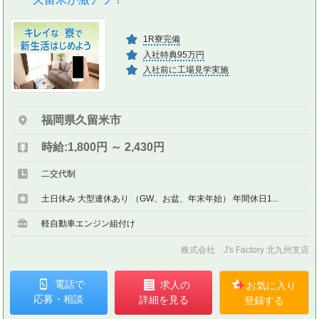
1R寮完備
入社特典95万円
入社前に工場見学実施
福岡県久留米市
時給:1,800円 ～ 2,430円
二交代制
土日休み 大型連休あり （GW、お盆、年末年始） 年間休日1...
軽自動車エンジン組付け
株式会社 J's Factory 北九州支店
電話で
求人の
お気に入り
応募・相談
詳細を見る
登録する