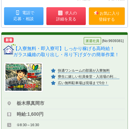
電話で
求人の
お気に入り
応募・相談
詳細を見る
登録する
新着
派遣社員
[No:9939381]
【入寮無料・即入寮可】しっかり稼げる高時給！
ガラス繊維の取り出し・吊り下げダケの簡単作業！
快適ワンルームの部屋が入寮無料
寮生に嬉しい社員食堂・入浴場の利用可
広い無料駐車場は現場まで5分！
栃木県真岡市
時給:1,600円
①8:30～16:30