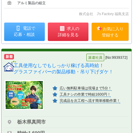
アルミ製品の組立
株式会社 J's Factory 福島支店
電話で
求人の
お気に入り
応募・相談
詳細を見る
登録する
新着
派遣社員
[No:9939372]
工具使用なしでもしっかり稼げる高時給！
グラスファイバーの製品移動・吊り下げダケ！
広い無料駐車場は現場まで5分！
工具ナシの作業で時給1600円！
完成品を次工程へ流す簡単移動作業！
栃木県真岡市