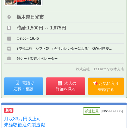
栃木県日光市
時給:1,500円 ～ 1,875円
①8:00～16:45
3交替工程：シフト制 （会社カレンダーによる） GW休暇 夏...
銅シート製造オペレーター
株式会社 J's Factory 栃木支店
電話で
求人の
お気に入り
応募・相談
詳細を見る
登録する
新着
派遣社員
[No:9939386]
月収33万円以上可
未経験歓迎の製造職