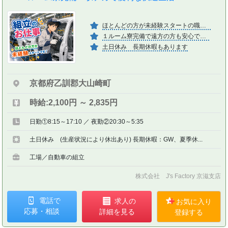
ほとんどの方が未経験スタートの職場です
１ルーム寮完備で遠方の方も安心です♪
土日休み 長期休暇もあります
京都府乙訓郡大山崎町
時給:2,100円 ～ 2,835円
日勤①8:15～17:10 ／ 夜勤②20:30～5:35
土日休み (生産状況により休出あり) 長期休暇：GW、夏季休...
工場／自動車の組立
株式会社 J's Factory 京滋支店
電話で
求人の
お気に入り
応募・相談
詳細を見る
登録する