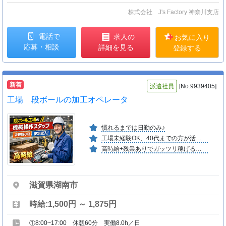
株式会社 J's Factory 神奈川支店
電話で
求人の
お気に入り
応募・相談
詳細を見る
登録する
新着
派遣社員
[No:9939405]
工場 段ボールの加工オペレータ
慣れるまでは日勤のみ♪
工場未経験OK、40代までの方が活躍中！
高時給+残業ありでガッツリ稼げるお仕事☆
滋賀県湖南市
時給:1,500円 ～ 1,875円
①8:00~17:00 休憩60分 実働8.0h／日