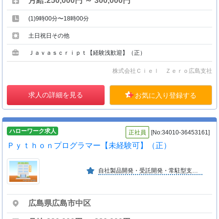
月給:250,000円 ～ 300,000円
(1)9時00分〜18時00分
土日祝日その他
Ｊａｖａｓｃｒｉｐｔ【経験浅歓迎】（正）
株式会社Ｃｉｅｌ Ｚｅｒｏ広島支社
求人の詳細を見る
お気に入り登録する
ハローワーク求人
正社員
[No:34010-36453161]
Ｐｙｔｈｏｎプログラマー【未経験可】（正）
自社製品開発・受託開発・常駐型支援を中心に総合的なＩＴサービスを展開。開発・インフラ・サポートなど様々な分野で、２０代〜６０代までの方が幅広く活躍しております。
広島県広島市中区