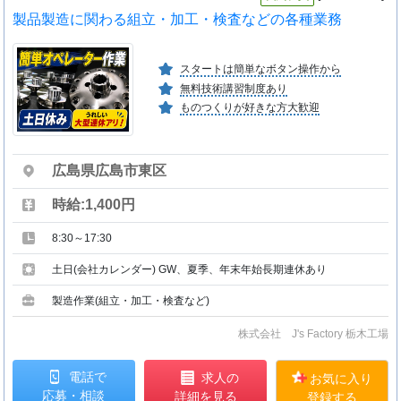
製品製造に関わる組立・加工・検査などの各種業務
スタートは簡単なボタン操作から
無料技術講習制度あり
ものつくりが好きな方大歓迎
広島県広島市東区
時給:1,400円
8:30～17:30
土日(会社カレンダー) GW、夏季、年末年始長期連休あり
製造作業(組立・加工・検査など)
株式会社 J's Factory 栃木工場
電話で
求人の
お気に入り
応募・相談
詳細を見る
登録する