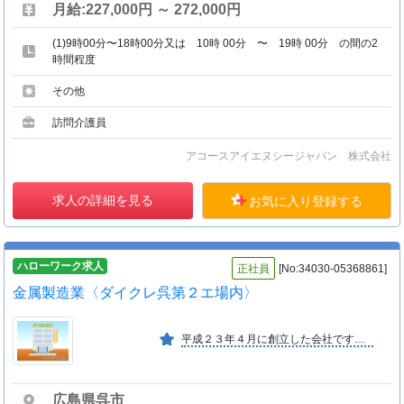
月給:227,000円 ～ 272,000円
(1)9時00分〜18時00分又は 10時 00分 〜 19時 00分 の間の2
時間程度
その他
訪問介護員
アコースアイエヌシージャパン 株式会社
求人の詳細を見る
お気に入り登録する
ハローワーク求人
正社員
[No:34030-05368861]
金属製造業〈ダイクレ呉第２エ場内〉
平成２３年４月に創立した会社です。 ２０〜５０歳代の若い年齢層の会社です。
広島県呉市