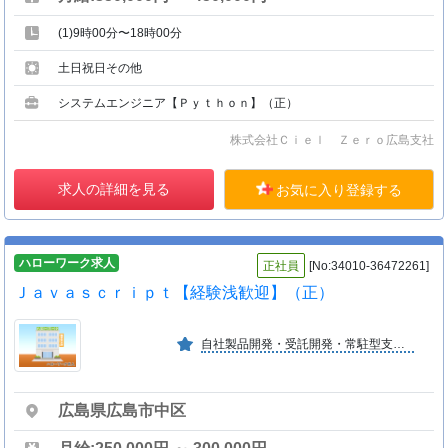
(1)9時00分〜18時00分
土日祝日その他
システムエンジニア【Ｐｙｔｈｏｎ】（正）
株式会社Ｃｉｅｌ Ｚｅｒｏ広島支社
求人の詳細を見る
お気に入り登録する
ハローワーク求人
正社員
[No:34010-36472261]
Ｊａｖａｓｃｒｉｐｔ【経験浅歓迎】（正）
自社製品開発・受託開発・常駐型支援を中心に総合的なＩＴサービスを展開。開発・インフラ・サポートなど様々な分野で、２０代〜６０代までの方が幅広く活躍しております。
広島県広島市中区