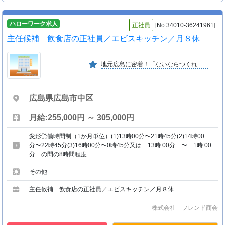
ハローワーク求人
正社員
[No:34010-36241961]
主任候補 飲食店の正社員／エビスキッチン／月８休
地元広島に密着！「ないならつくれ！」の柔軟な発想とチャレンジで６０年以上歩み続けている企業・多様な研修プログラムが充実！ ・個々のライフスタイルに合った選べる勤務体系！
広島県広島市中区
月給:255,000円 ～ 305,000円
変形労働時間制（1か月単位）(1)13時00分〜21時45分(2)14時00
分〜22時45分(3)16時00分〜0時45分又は 13時 00分 〜 1時 00
分 の間の8時間程度
その他
主任候補 飲食店の正社員／エビスキッチン／月８休
株式会社 フレンド商会