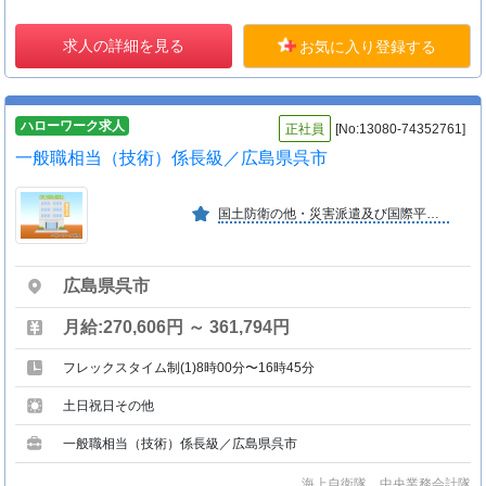
求人の詳細を見る
お気に入り登録する
ハローワーク求人
正社員
[No:13080-74352761]
一般職相当（技術）係長級／広島県呉市
国土防衛の他・災害派遣及び国際平和協力活動を行う。
広島県呉市
月給:270,606円 ～ 361,794円
フレックスタイム制(1)8時00分〜16時45分
土日祝日その他
一般職相当（技術）係長級／広島県呉市
海上自衛隊 中央業務会計隊