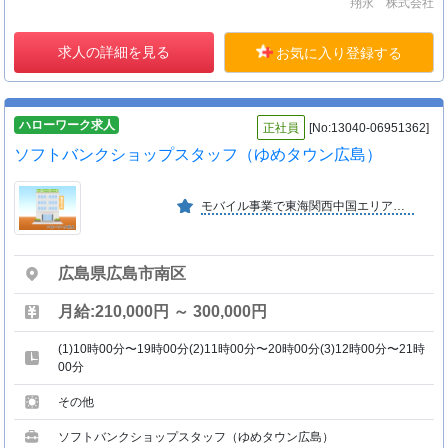
翔永 株式会社
求人の詳細を見る
お気に入り登録する
ハローワーク求人
正社員
[No:13040-06951362]
ソフトバンクショップスタッフ（ゆめタウン広島）
モバイル事業で東海関西中国エリア３４店舗展開し成長。地域密着で築いた顧客基盤を強みに、ＤＸ事業を推進し個人・法人双方に価値を届け、企業とテクノロジーを日本一つなぐ会社を目指します
広島県広島市南区
月給:210,000円 ～ 300,000円
(1)10時00分〜19時00分(2)11時00分〜20時00分(3)12時00分〜21時
00分
その他
ソフトバンクショップスタッフ（ゆめタウン広島）