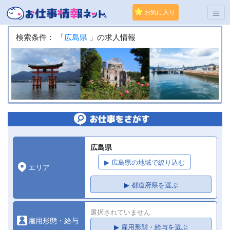
お気に入り
検索条件： 「
広島県
」の求人情報
広島県
▶ 広島県の地域で絞り込む
エリア
▶ 都道府県を選ぶ
選択されていません
雇用形態・給与
▶ 雇用形態・給与を選ぶ