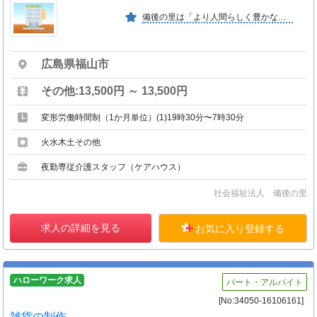
備後の里は「より人間らしく豊かな老後を過ごすために医療と福祉の協同ゾーンの構築を目指す」ことを理念とし、地域の人々との支え合い、共に生きる施設運営を進めていきます
広島県福山市
その他:13,500円 ～ 13,500円
変形労働時間制（1か月単位）(1)19時30分〜7時30分
火水木土その他
夜勤専従介護スタッフ（ケアハウス）
社会福祉法人 備後の里
求人の詳細を見る
お気に入り登録する
ハローワーク求人
パート・アルバイト
[No:34050-16106161]
雑貨の制作