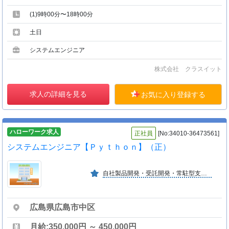
(1)9時00分〜18時00分
土日
システムエンジニア
株式会社 クラスイット
求人の詳細を見る
お気に入り登録する
ハローワーク求人
正社員
[No:34010-36473561]
システムエンジニア【Ｐｙｔｈｏｎ】（正）
自社製品開発・受託開発・常駐型支援を中心に総合的なＩＴサービスを展開。開発・インフラ・サポートなど様々な分野で、２０代〜６０代までの方が幅広く活躍しております。
広島県広島市中区
月給:350,000円 ～ 450,000円