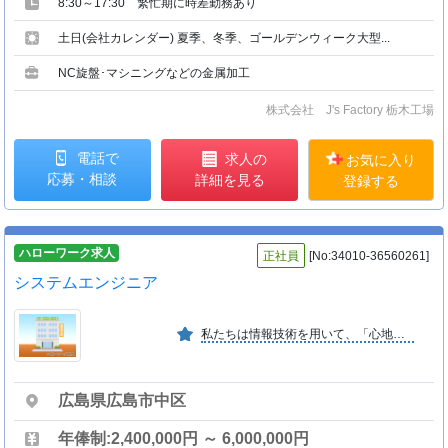
8:30～17:30 繁忙期に時差勤務あり
土日(会社カレンダー) 夏季、冬季、ゴールデンウィーク大型...
NC旋盤･マシニングなどの金属加工
株式会社 J's Factory 栃木工場
電話で
求人の
お気に入り
応募・相談
詳細を見る
登録する
ハローワーク求人
正社員
[No:34010-36560261]
システムエンジニア
私たちは情報技術を用いて、「心地よい環境とより良い仕組みのご提供」を目指し、自然体で最も能力が発揮できる環境により、心地よい仕組みが導入できるよう、お手伝いをしています。
広島県広島市中区
年俸制:2,400,000円 ～ 6,000,000円