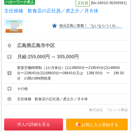
ハローワーク求人
正社員
[No:34010-36264561]
主任候補 飲食店の正社員／虎之介／月８休
地元広島に密着！「ないならつくれ！」の柔軟な発想とチャレンジで６０年以上歩み続けている企業・多様な研修プログラムが充実！ ・個々のライフスタイルに合った選べる勤務体系！
広島県広島市中区
月給:255,000円 ～ 305,000円
変形労働時間制（1か月単位）(1)13時00分〜21時45分(2)14時00
分〜22時45分(3)16時00分〜0時45分又は 13時 00分 〜 1時 00
分 の間の8時間程度
その他
主任候補 飲食店の正社員／虎之介／月８休
株式会社 フレンド商会
求人の詳細を見る
お気に入り登録する