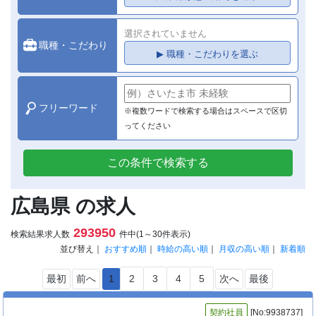
選択されていません
職種・こだわり
▶ 職種・こだわりを選ぶ
フリーワード
※複数ワードで検索する場合はスペースで区切
ってください
この条件で検索する
広島県 の求人
293950
検索結果求人数
件中(1～30件表示)
並び替え｜
おすすめ順
｜
時給の高い順
｜
月収の高い順
｜
新着順
最初
前へ
1
2
3
4
5
次へ
最後
契約社員
[No:9938737]