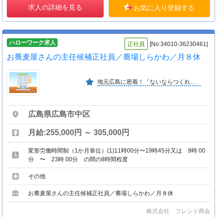
求人の詳細を見る
お気に入り登録する
ハローワーク求人
正社員
[No:34010-36230461]
お蕎麦屋さんの主任候補正社員／蕎場しらかわ／月８休
地元広島に密着！「ないならつくれ！」の柔軟な発想とチャレンジで６０年以上歩み続けている企業・多様な研修プログラムが充実！ ・個々のライフスタイルに合った選べる勤務体系！
広島県広島市中区
月給:255,000円 ～ 305,000円
変形労働時間制（1か月単位）(1)11時00分〜19時45分又は 9時 00
分 〜 23時 00分 の間の8時間程度
その他
お蕎麦屋さんの主任候補正社員／蕎場しらかわ／月８休
株式会社 フレンド商会