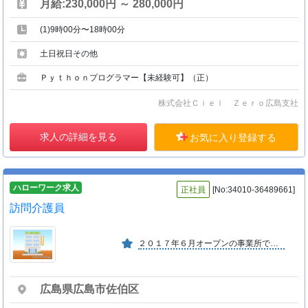
月給:230,000円 ～ 280,000円
(1)9時00分〜18時00分
土日祝日その他
Ｐｙｔｈｏｎプログラマー【未経験可】（正）
株式会社Ｃｉｅｌ Ｚｅｒｏ広島支社
求人の詳細を見る
お気に入り登録する
ハローワーク求人
正社員
[No:34010-36489661]
訪問介護員
２０１７年６月オープンの事業所です。ご利用者様の目線に立って考え、実行できるような環境づくリを目指します。また、全員がスキルアップができるよう、研修や資格取得支援制度でサポート。
広島県広島市佐伯区