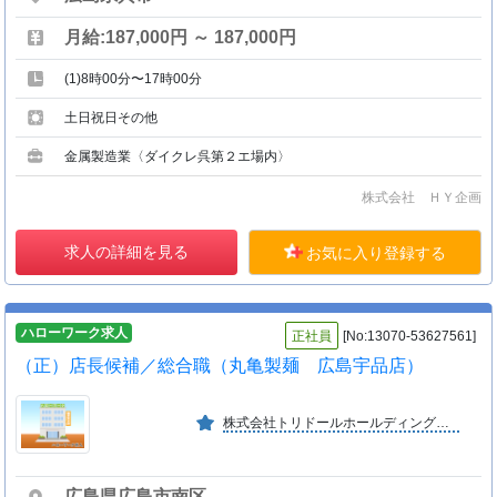
月給:187,000円 ～ 187,000円
(1)8時00分〜17時00分
土日祝日その他
金属製造業〈ダイクレ呉第２エ場内〉
株式会社 ＨＹ企画
求人の詳細を見る
お気に入り登録する
ハローワーク求人
正社員
[No:13070-53627561]
（正）店長候補／総合職（丸亀製麺 広島宇品店）
株式会社トリドールホールディングス（東証プライム上場）の １００％出資子会社
広島県広島市南区