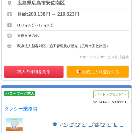
広島県広島市安佐南区
月給:200,138円 ～ 219,523円
(1)8時30分〜17時30分
日祝日その他
既存法人顧客対応／施工管理及び販売（広島市安佐南区）
アオイテクノサービス株式会社
求人の詳細を見る
お気に入り登録する
ハローワーク求人
パート・アルバイト
[No:34140-15336861]
タクシー乗務員
ジャンボタクシー、介護タクシーも完備し、地域の方には便利で、喜んでいただける愛される会社をめざしています。人に優しい運転と接客で安全に配慮したサービスを心掛けています。