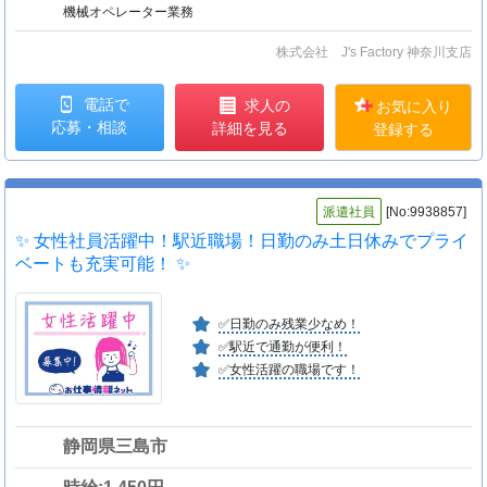
機械オペレーター業務
株式会社 J's Factory 神奈川支店
電話で
求人の
お気に入り
応募・相談
詳細を見る
登録する
派遣社員
[No:9938857]
✨ 女性社員活躍中！駅近職場！日勤のみ土日休みでプライ
ベートも充実可能！ ✨
✅日勤のみ残業少なめ！
✅駅近で通勤が便利！
✅女性活躍の職場です！
静岡県三島市