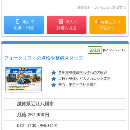
株式会社 J's Factory 京滋支店
電話で
求人の
お気に入り
応募・相談
詳細を見る
登録する
正社員
[No:9939261]
フォークリフトの点検や整備スタッフ
自動車整備資格お持ちの方歓迎
点検や整備などのメカニック業務
安心・安定の正社員雇用
滋賀県近江八幡市
月給:267,000円
8:30～17:30（実働８時間）