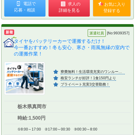
電話で
求人の
お気に入り
応募・相談
詳細を見る
登録する
新着
派遣社員
[No:9939357]
タイヤをバッテリーカーで運搬するだけ！
今一番おすすめ！冬も安心、寒さ・雨風無縁の室内で
の運搬作業！
寮費無料！生活環境充実のワンルーム寮
格安ランチが好評！1食150円より
プライベート充実3交替勤務！
栃木県真岡市
時給:1,500円
①8:00～17:00 ②17:00～00:30 ③00:30～8:00