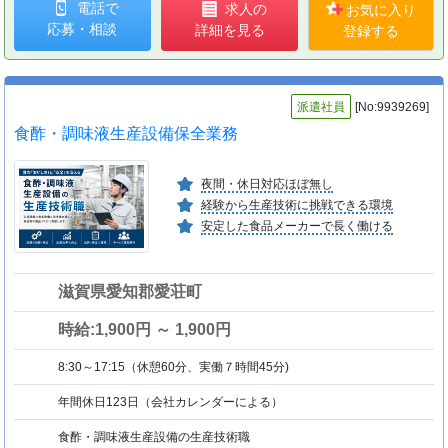
電話で
求人の
お気に入り
応募・相談
詳細を見る
登録する
派遣社員
[No:9939269]
食酢・調味液生産設備保全業務
夜間・休日対応ほぼ無し
経験から生産技術に挑戦できる環境
安定した食品メーカーで長く働ける
滋賀県愛知郡愛荘町
時給:1,900円 ～ 1,900円
8:30～17:15（休憩60分、実働７時間45分)
年間休日123日（会社カレンダーによる）
食酢・調味液生産設備の生産技術職