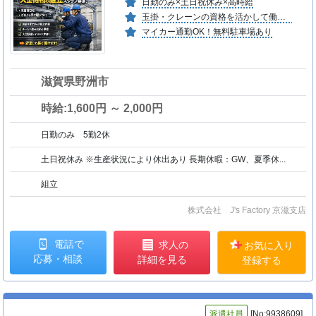
日勤のみ×土日祝休み×高時給
玉掛・クレーンの資格を活かして働ける♪
マイカー通勤OK！無料駐車場あり
滋賀県野洲市
時給:1,600円 ～ 2,000円
日勤のみ 5勤2休
土日祝休み ※生産状況により休出あり 長期休暇：GW、夏季休...
組立
株式会社 J's Factory 京滋支店
電話で
求人の
お気に入り
応募・相談
詳細を見る
登録する
派遣社員
[No:9938609]