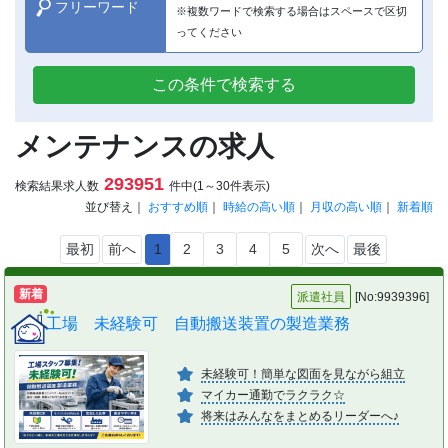
フリーワード
※複数ワードで検索する場合はスペースで区切
ってください
この条件で検索する
メンテナンスの求人
293951
検索結果求人数
件中(1～30件表示)
並び替え｜
おすすめ順
｜
時給の高い順
｜
月収の高い順
｜
新着順
最初
前へ
1
2
3
4
5
次へ
最後
新着
派遣社員
[No:9939396]
工場 未経験可 自動搬送装置の製造業務
未経験可！簡単な図面を見ながら組立
マイカー通勤でラクラク☆
将来はみんなをまとめるリーダーへ♪