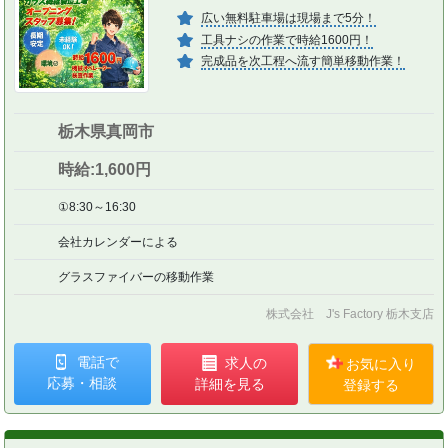
広い無料駐車場は現場まで5分！
工具ナシの作業で時給1600円！
完成品を次工程へ流す簡単移動作業！
栃木県真岡市
時給:1,600円
①8:30～16:30
会社カレンダーによる
グラスファイバーの移動作業
株式会社 J's Factory 栃木支店
電話で
求人の
お気に入り
応募・相談
詳細を見る
登録する