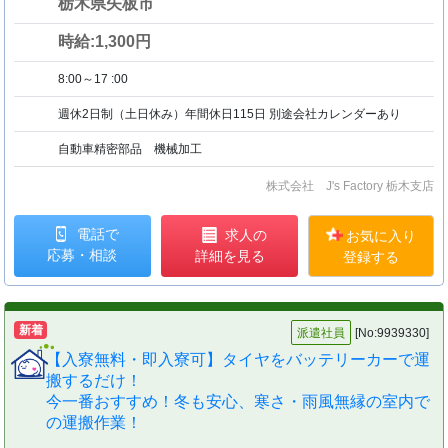
栃木県矢板市
時給:1,300円
8:00～17 :00
週休2日制（土日休み）年間休日115日 別途会社カレンダーあり
自動車精密部品 機械加工
株式会社 J's Factory 栃木支店
電話で
求人の
お気に入り
応募・相談
詳細を見る
登録する
新着
派遣社員
[No:9939330]
【入寮無料・即入寮可】タイヤをバッテリーカーで運
搬するだけ！
今一番おすすめ！冬も安心、寒さ・雨風無縁の室内で
の運搬作業！