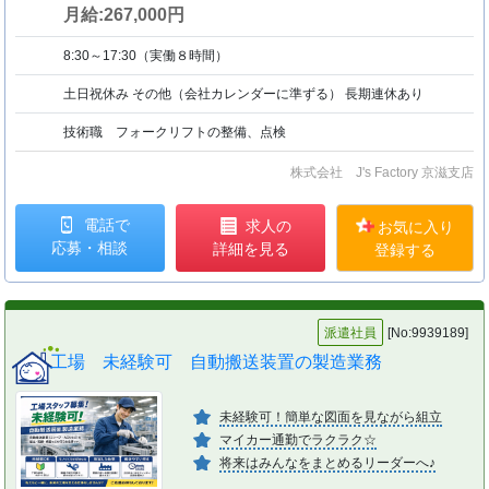
月給:267,000円
8:30～17:30（実働８時間）
土日祝休み その他（会社カレンダーに準ずる） 長期連休あり
技術職 フォークリフトの整備、点検
株式会社 J's Factory 京滋支店
電話で
求人の
お気に入り
応募・相談
詳細を見る
登録する
派遣社員
[No:9939189]
工場 未経験可 自動搬送装置の製造業務
未経験可！簡単な図面を見ながら組立
マイカー通勤でラクラク☆
将来はみんなをまとめるリーダーへ♪