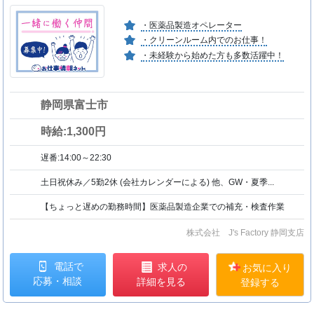
・医薬品製造オペレーター
・クリーンルーム内でのお仕事！
・未経験から始めた方も多数活躍中！
静岡県富士市
時給:1,300円
遅番:14:00～22:30
土日祝休み／5勤2休 (会社カレンダーによる) 他、GW・夏季...
【ちょっと遅めの勤務時間】医薬品製造企業での補充・検査作業
株式会社 J's Factory 静岡支店
電話で
求人の
お気に入り
応募・相談
詳細を見る
登録する