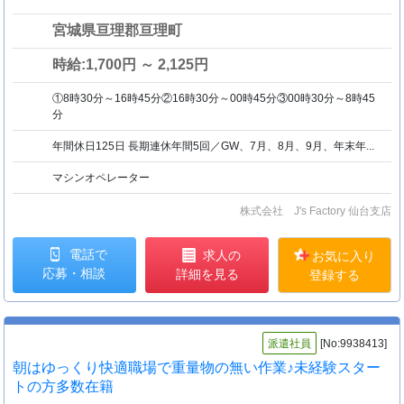
宮城県亘理郡亘理町
時給:1,700円 ～ 2,125円
①8時30分～16時45分②16時30分～00時45分③00時30分～8時45
分
年間休日125日 長期連休年間5回／GW、7月、8月、9月、年末年...
マシンオペレーター
株式会社 J's Factory 仙台支店
電話で
求人の
お気に入り
応募・相談
詳細を見る
登録する
派遣社員
[No:9938413]
朝はゆっくり快適職場で重量物の無い作業♪未経験スター
トの方多数在籍