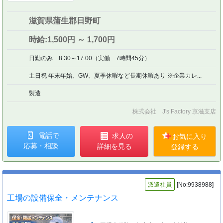
滋賀県蒲生郡日野町
時給:1,500円 ～ 1,700円
日勤のみ 8:30～17:00（実働 7時間45分）
土日祝 年末年始、GW、夏季休暇など長期休暇あり ※企業カレ...
製造
株式会社 J's Factory 京滋支店
電話で
求人の
お気に入り
応募・相談
詳細を見る
登録する
派遣社員
[No:9938988]
工場の設備保全・メンテナンス