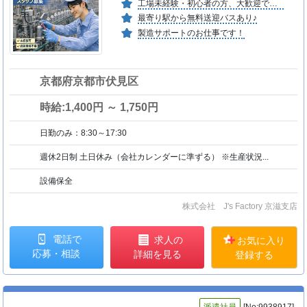
工場未経験・初心者の方、大歓迎です！
最寄り駅から無料送迎バスあり♪
製造サポートのお仕事です！
京都府京都市伏見区
時給:1,400円 ～ 1,750円
日勤のみ：8:30～17:30
週休2日制 土日休み（会社カレンダーに準ずる） ※生産状況...
設備保全
株式会社 J's Factory 京滋支店
電話で
求人の
お気に入り
応募・相談
詳細を見る
登録する
派遣社員
[No:9938917]