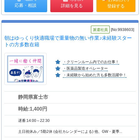
応募・相談
詳細を見る
登録する
派遣社員
[No:9938603]
朝はゆっくり快適職場で重量物の無い作業♪未経験スター
トの方多数在籍
・クリーンルーム内でのお仕事！
・医薬品製造オペレーター
・未経験から始めた方も多数活躍中！
静岡県富士市
時給:1,400円
遅番:14:00～22:30
土日祝休み／5勤2休 (会社カレンダーによる) 他、GW・夏季...