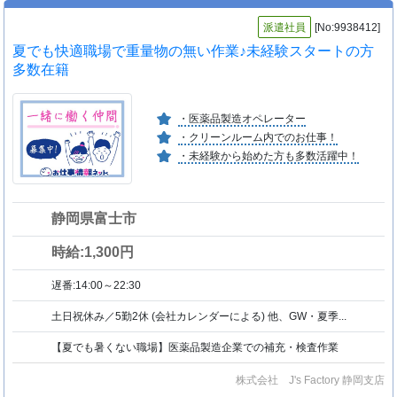
派遣社員
[No:9938412]
夏でも快適職場で重量物の無い作業♪未経験スタートの方
多数在籍
・医薬品製造オペレーター
・クリーンルーム内でのお仕事！
・未経験から始めた方も多数活躍中！
静岡県富士市
時給:1,300円
遅番:14:00～22:30
土日祝休み／5勤2休 (会社カレンダーによる) 他、GW・夏季...
【夏でも暑くない職場】医薬品製造企業での補充・検査作業
株式会社 J's Factory 静岡支店