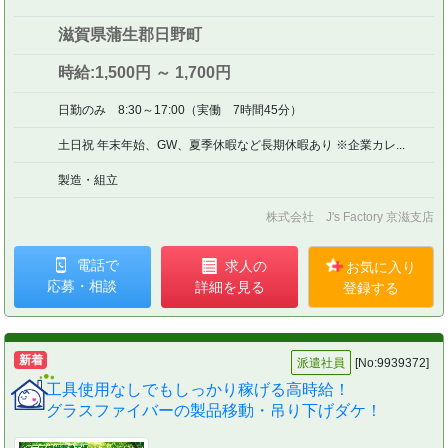
滋賀県蒲生郡日野町
時給:1,500円 ～ 1,700円
日勤のみ 8:30～17:00（実働 7時間45分）
土日祝 年末年始、GW、夏季休暇など長期休暇あり ※企業カレ...
製造・組立
株式会社 J's Factory 京滋支店
電話で
求人の
お気に入り
応募・相談
詳細を見る
登録する
新着
派遣社員
[No:9939372]
工具使用なしでもしっかり稼げる高時給！
グラスファイバーの製品移動・吊り下げダケ！