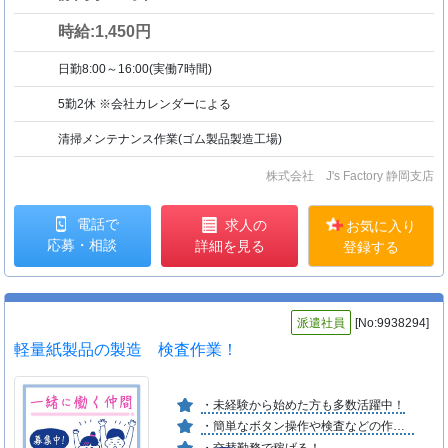
時給:1,450円
日勤8:00～16:00(実働7時間)
5勤2休 ※会社カレンダーによる
清掃メンテナンス作業(ゴム製品製造工場)
株式会社 J's Factory 静岡支店
電話で
求人の
お気に入り
応募・相談
詳細を見る
登録する
派遣社員
[No:9938294]
軽量紙製品の製造 検査作業！
・未経験から始めた方も多数活躍中！
・簡単なボタン操作や検査などの作業！
・交替勤務で稼げる！