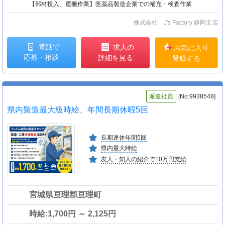
【部材投入、運搬作業】医薬品製造企業での補充・検査作業
株式会社 J's Factory 静岡支店
電話で
求人の
お気に入り
応募・相談
詳細を見る
登録する
派遣社員
[No:9938548]
県内製造最大級時給、年間長期休暇5回
長期連休年間5回
県内最大時給
友人・知人の紹介で10万円支給
宮城県亘理郡亘理町
時給:1,700円 ～ 2,125円