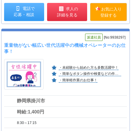
電話で
求人の
お気に入り
応募・相談
詳細を見る
登録する
派遣社員
[No:9938297]
重量物がない幅広い世代活躍中の機械オペレーターのお仕
事！
・未経験から始めた方も多数活躍中！
・簡単なボタン操作や検査などの作業！
・簡単軽作業のお仕事！
静岡県掛川市
時給:1,400円
8:30～17:15