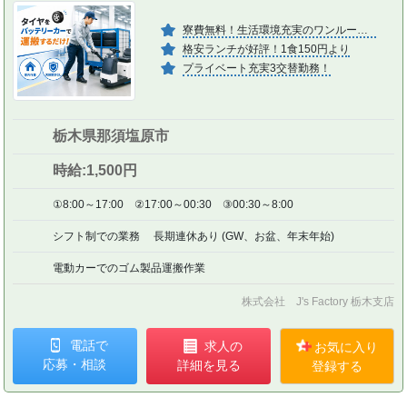
寮費無料！生活環境充実のワンルーム寮
格安ランチが好評！1食150円より
プライベート充実3交替勤務！
栃木県那須塩原市
時給:1,500円
①8:00～17:00 ②17:00～00:30 ③00:30～8:00
シフト制での業務 長期連休あり (GW、お盆、年末年始)
電動カーでのゴム製品運搬作業
株式会社 J's Factory 栃木支店
電話で
求人の
お気に入り
応募・相談
詳細を見る
登録する