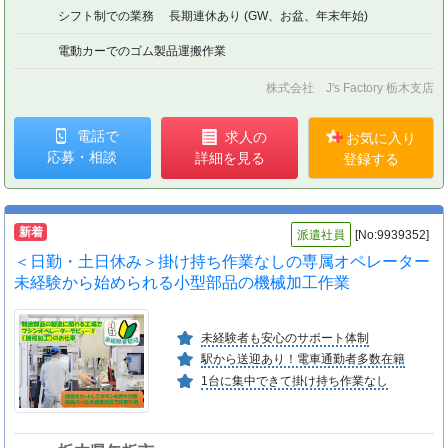
シフト制での業務 長期連休あり (GW、お盆、年末年始)
電動カーでのゴム製品運搬作業
株式会社 J's Factory 栃木支店
電話で
求人の
お気に入り
応募・相談
詳細を見る
登録する
新着
派遣社員
[No:9939352]
＜日勤・土日休み＞掛け持ち作業なしの専属オペレーター
未経験から始められる小型部品の機械加工作業
未経験者も安心のサポート体制
駅から送迎あり！電車通勤者多数在籍
1台に集中できて掛け持ち作業なし