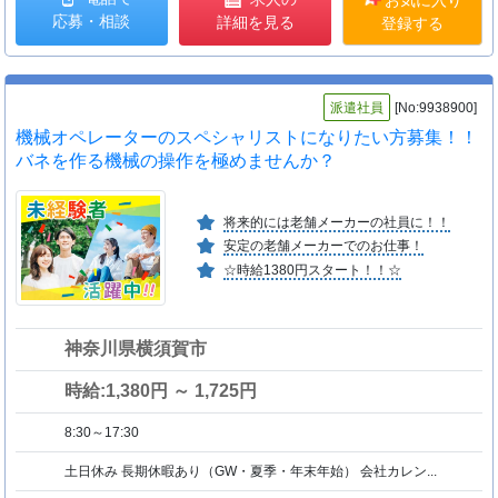
お気に入り
応募・相談
詳細を見る
登録する
派遣社員
[No:9938900]
機械オペレーターのスペシャリストになりたい方募集！！
バネを作る機械の操作を極めませんか？
将来的には老舗メーカーの社員に！！
安定の老舗メーカーでのお仕事！
☆時給1380円スタート！！☆
神奈川県横須賀市
時給:1,380円 ～ 1,725円
8:30～17:30
土日休み 長期休暇あり（GW・夏季・年末年始） 会社カレン...