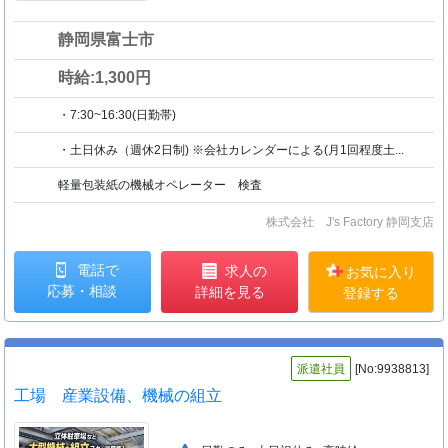
静岡県富士市
時給:1,300円
・7:30~16:30(日勤帯)
・土日休み（週休2日制) ※会社カレンダーによる(月1回程度土...
軽量包装紙の機械オペレーター 検査
株式会社 J's Factory 静岡支店
電話で
求人の
お気に入り
応募・相談
詳細を見る
登録する
派遣社員
[No:9938813]
工場 産業設備、機械の組立