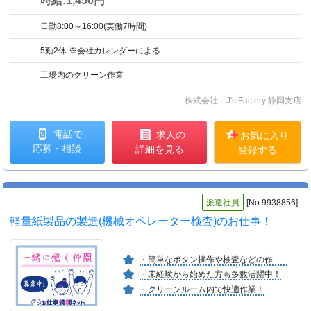
時給:1,450円
日勤8:00～16:00(実働7時間)
5勤2休 ※会社カレンダーによる
工場内のクリーン作業
株式会社 J's Factory 静岡支店
電話で
求人の
お気に入り
応募・相談
詳細を見る
登録する
派遣社員
[No:9938856]
軽量紙製品の製造(機械オペレーター検査)のお仕事！
・簡単なボタン操作や検査などの作業！
・未経験から始めた方も多数活躍中！
・クリーンルーム内で快適作業！