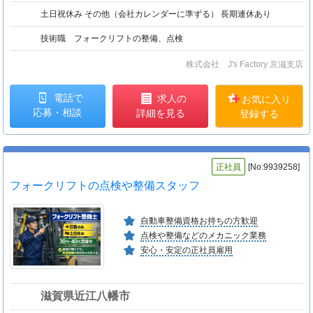
土日祝休み その他（会社カレンダーに準ずる） 長期連休あり
技術職 フォークリフトの整備、点検
株式会社 J's Factory 京滋支店
電話で
求人の
お気に入り
応募・相談
詳細を見る
登録する
正社員
[No:9939258]
フォークリフトの点検や整備スタッフ
自動車整備資格お持ちの方歓迎
点検や整備などのメカニック業務
安心・安定の正社員雇用
滋賀県近江八幡市