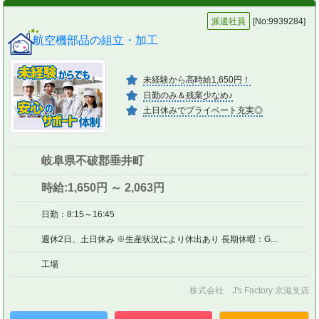
派遣社員
[No:9939284]
航空機部品の組立・加工
未経験から高時給1,650円！
日勤のみ＆残業少なめ♪
土日休みでプライベート充実◎
岐阜県不破郡垂井町
時給:1,650円 ～ 2,063円
日勤：8:15～16:45
週休2日、土日休み ※生産状況により休出あり 長期休暇：G...
工場
株式会社 J's Factory 京滋支店