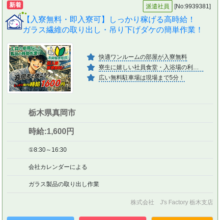
新着
派遣社員
[No:9939381]
【入寮無料・即入寮可】しっかり稼げる高時給！
ガラス繊維の取り出し・吊り下げダケの簡単作業！
快適ワンルームの部屋が入寮無料
寮生に嬉しい社員食堂・入浴場の利用可
広い無料駐車場は現場まで5分！
栃木県真岡市
時給:1,600円
①8:30～16:30
会社カレンダーによる
ガラス製品の取り出し作業
株式会社 J's Factory 栃木支店