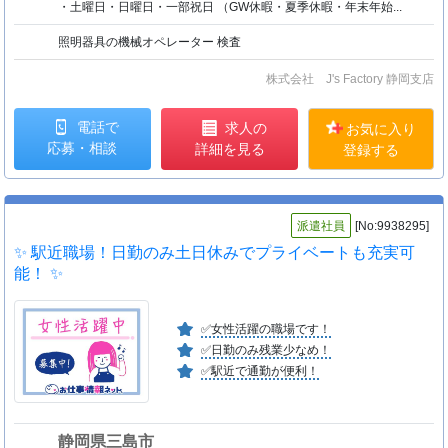
・土曜日・日曜日・一部祝日 （GW休暇・夏季休暇・年末年始...
照明器具の機械オペレーター 検査
株式会社 J's Factory 静岡支店
電話で
求人の
お気に入り
応募・相談
詳細を見る
登録する
派遣社員
[No:9938295]
✨ 駅近職場！日勤のみ土日休みでプライベートも充実可
能！ ✨
✅女性活躍の職場です！
✅日勤のみ残業少なめ！
✅駅近で通勤が便利！
静岡県三島市