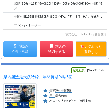
①8時30分～16時45分②16時30分～00時45分③00時30分～8時45
分
年間休日125日 長期連休年間5回／GW、7月、8月、9月、年末年...
マシンオペレーター
株式会社 J's Factory 仙台支店
電話で
求人の
お気に入り
応募・相談
詳細を見る
登録する
派遣社員
[No:9938547]
県内製造最大級時給、年間長期休暇5回
長期連休年間5回
県内最大時給
友人・知人の紹介で10万円支給