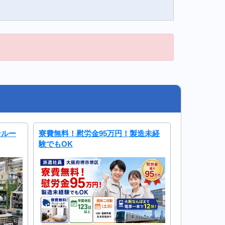
ンルー
寮費無料！慰労金95万円！製造未経
験でもOK