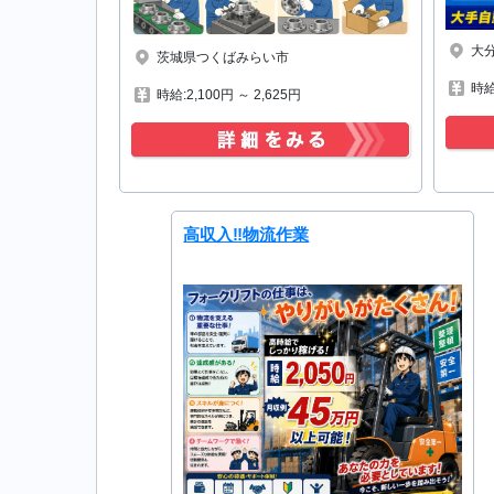
大
茨城県つくばみらい市
時給:
時給:2,100円 ～ 2,625円
高収入‼物流作業