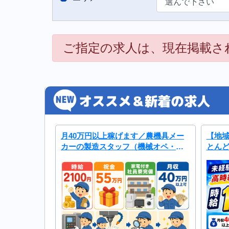
ご指定の求人は、現在掲載さ
月40万円以上稼げます／農機具メー
【地域
カーの製造スタッフ（機械オペ・検
とん
査）／未経験大歓迎