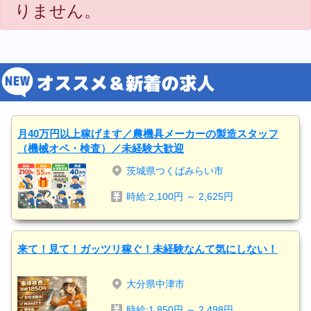
りません。
月40万円以上稼げます／農機具メーカーの製造スタッフ
（機械オペ・検査）／未経験大歓迎
茨城県つくばみらい市
時給:2,100円 ～ 2,625円
来て！見て！ガッツリ稼ぐ！未経験なんて気にしない！
大分県中津市
時給:1,850円 ～ 2,498円