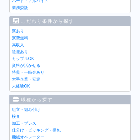
パート・アルバイト
業務委託
こだわり条件から探す
寮あり
寮費無料
高収入
送迎あり
カップルOK
資格が活かせる
特典・一時金あり
大手企業・安定
未経験OK
職種から探す
組立・組み付け
検査
加工・プレス
仕分け・ピッキング・梱包
機械オペレーター