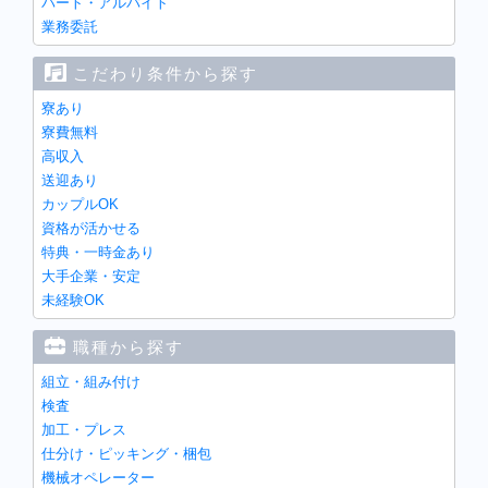
パート・アルバイト
業務委託
こだわり条件から探す
寮あり
寮費無料
高収入
送迎あり
カップルOK
資格が活かせる
特典・一時金あり
大手企業・安定
未経験OK
職種から探す
組立・組み付け
検査
加工・プレス
仕分け・ピッキング・梱包
機械オペレーター