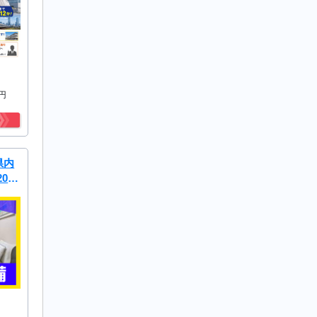
2円
県内
0
ータ