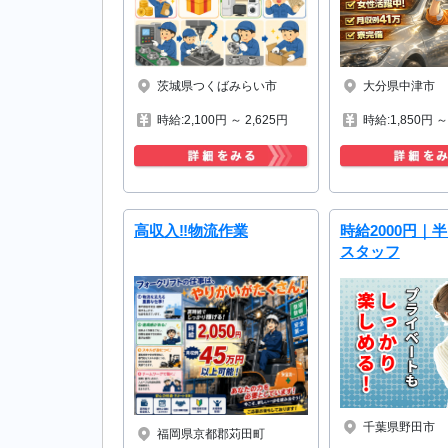
大分県中津市
茨城県つくばみらい市
時給:1,850円 ～
時給:2,100円 ～ 2,625円
高収入‼物流作業
時給2000円｜
スタッフ
千葉県野田市
福岡県京都郡苅田町