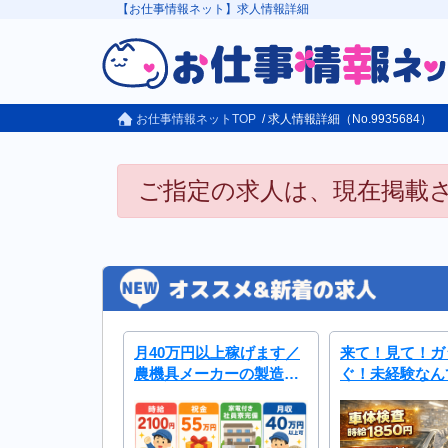
【お仕事情報ネット】求人情報詳細
お仕事情報ネットTOP
/ 求人情報詳細（No.9935684）
ご指定の求人は、現在掲載
月40万円以上稼げます／
来て！見て！ガ
農機具メーカーの製造ス
ぐ！未経験なん
タッフ（機械オペ・検
ない！
査）／未経験大歓迎