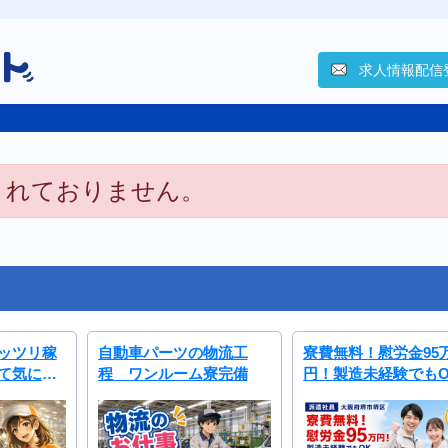
求人情報配信
されておりません。
ッツリ稼
自動車パーツの物流工
寮費無料！慰労金95
て気にし
程 ワンルーム寮完備
円！製造未経験でもO