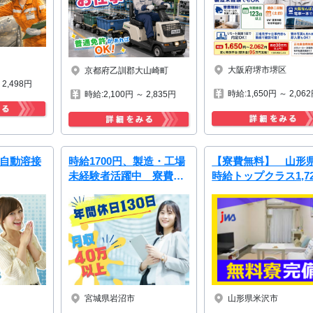
大阪府堺市堺区
京都府乙訓郡大山崎町
 2,498円
時給:1,650円 ～ 2,06
時給:2,100円 ～ 2,835円
半自動溶接
時給1700円、製造・工場
【寮費無料】 山形
未経験者活躍中 寮費無
時給トップクラス1,72
料
円！！マシンオペレ
ー・検査業務
宮城県岩沼市
山形県米沢市