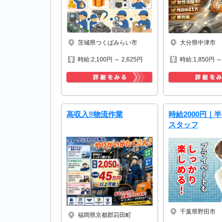
大分県中津市
茨城県つくばみらい市
時給:1,850円 ～
時給:2,100円 ～ 2,625円
高収入‼物流作業
時給2000円｜
スタッフ
千葉県野田市
福岡県京都郡苅田町