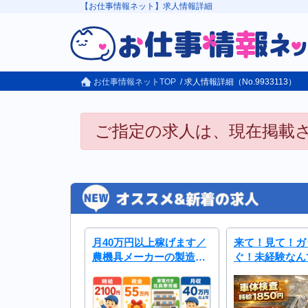
【お仕事情報ネット】求人情報詳細
お仕事情報ネットTOP
/ 求人情報詳細（No.9933113）
ご指定の求人は、現在掲載
月40万円以上稼げます／
来て！見て！ガ
農機具メーカーの製造ス
ぐ！未経験なん
タッフ（機械オペ・検
ない！
査）／未経験大歓迎