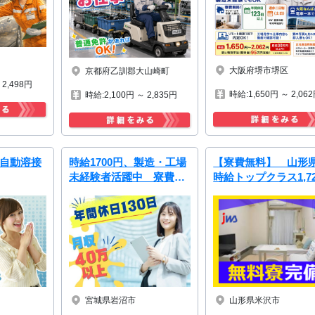
大阪府堺市堺区
京都府乙訓郡大山崎町
 2,498円
時給:1,650円 ～ 2,06
時給:2,100円 ～ 2,835円
半自動溶接
時給1700円、製造・工場
【寮費無料】 山形
未経験者活躍中 寮費無
時給トップクラス1,72
料
円！！マシンオペレ
ー・検査業務
宮城県岩沼市
山形県米沢市