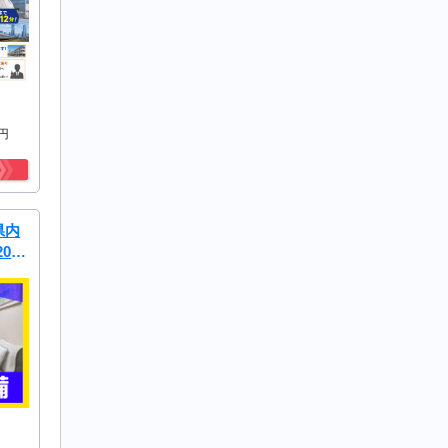
2円
県内
0
ータ