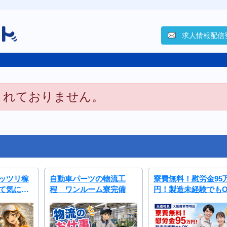
求人情報配信
されておりません。
ッツリ稼
自動車パーツの物流工
寮費無料！慰労金95
て気にし
程 ワンルーム寮完備
円！製造未経験でもO