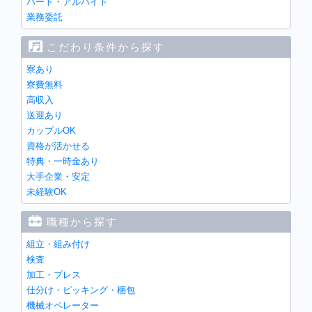
パート・アルバイト
業務委託
こだわり条件から探す
寮あり
寮費無料
高収入
送迎あり
カップルOK
資格が活かせる
特典・一時金あり
大手企業・安定
未経験OK
職種から探す
組立・組み付け
検査
加工・プレス
仕分け・ピッキング・梱包
機械オペレーター