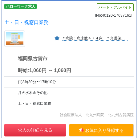
ハローワーク求人
パート・アルバイト
[No:40120-17637161]
土・日・祝窓口業務
＊病院：病床数４７４床 ＊介護保険施設：北九州古賀病院介護医療院 １２０名 ／ 療養型病院として、地域に根ざした医療を支えられる人材育成に力を注いでいます。
福岡県古賀市
時給:1,060円 ～ 1,060円
(1)8時30分〜17時10分
月火水木金その他
土・日・祝窓口業務
社会医療法人 北九州病院 北九州古賀病院
求人の詳細を見る
お気に入り登録する