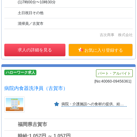
(1)7時00分〜10時30分
土日祝日その他
清掃員／古賀市
吉次商事 株式会社
求人の詳細を見る
お気に入り登録する
ハローワーク求人
パート・アルバイト
[No:40060-09456361]
病院内食器洗浄員（古賀市）
病院・介護施設への食材の提供、給食の受託を行っている。
福岡県古賀市
時給:1,057円 ～ 1,057円