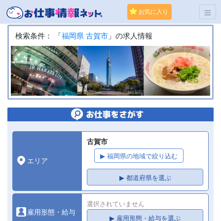
お気に入り
検索条件： 「
福岡県
古賀市
」の求人情報
古賀市
▶ 福岡県の地域で絞り込む
エリア
▶ 都道府県を選ぶ
選択されていません
雇用形態・給与
▶ 雇用形態・給与を選ぶ