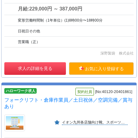
月給:229,000円 ～ 387,000円
変形労働時間制（1年単位）(1)8時00分〜18時00分
日祝日その他
営業職（正）
深野製袋 株式会社
求人の詳細を見る
お気に入り登録する
ハローワーク求人
契約社員
[No:40120-20401861]
フォークリフト・倉庫作業員／土日祝休／空調完備／賞与
あり
イオン九州各店舗向け靴、スポーツ用品や大手医療商社の商品を幅広く扱う信頼の物流会社です。令和６年完成の大型物流倉庫を保有し、自動ピッキングロボットで効率的な作業を実現しています。