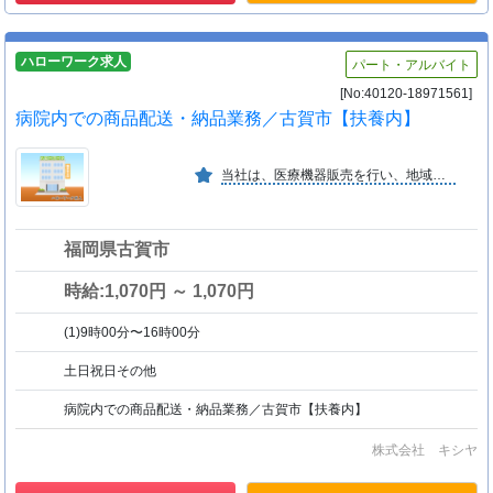
ハローワーク求人
パート・アルバイト
[No:40120-18971561]
病院内での商品配送・納品業務／古賀市【扶養内】
当社は、医療機器販売を行い、地域医療への貢献を目指し密度の高い営業活動を展開。病院の開業・増改築のサポートや医療材料物流管理サポートも行い、販売高も右肩上がり成長を維持
福岡県古賀市
時給:1,070円 ～ 1,070円
(1)9時00分〜16時00分
土日祝日その他
病院内での商品配送・納品業務／古賀市【扶養内】
株式会社 キシヤ