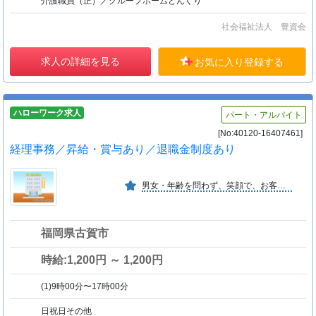
介護職員（正）／グループホームどんぐり
社会福祉法人 豊資会
求人の詳細を見る
お気に入り登録する
ハローワーク求人
パート・アルバイト
[No:40120-16407461]
経理事務／昇給・賞与あり／退職金制度あり
男女・年齢を問わず、笑顔で、お客様・患者様に、おもてなしの医療を提供します。ＯＴＣを一緒に勉強出来る職場です。
福岡県古賀市
時給:1,200円 ～ 1,200円
(1)9時00分〜17時00分
日祝日その他