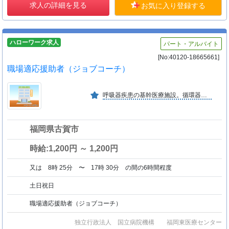
求人の詳細を見る
お気に入り登録する
ハローワーク求人
パート・アルバイト
[No:40120-18665661]
職場適応援助者（ジョブコーチ）
呼吸器疾患の基幹医療施設。循環器疾患の専門医療施設。内分泌・代謝疾患の専門医療施設。重症心身障害の専門医療施設。救急告示病院。
福岡県古賀市
時給:1,200円 ～ 1,200円
又は 8時 25分 〜 17時 30分 の間の6時間程度
土日祝日
職場適応援助者（ジョブコーチ）
独立行政法人 国立病院機構 福岡東医療センター