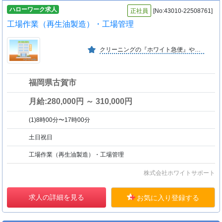
ハローワーク求人
正社員
[No:43010-22508761]
工場作業（再生油製造）・工場管理
クリーニングの『ホワイト急便』や理美容の『３Ｑカット』等の事業を展開する中園ホールディングスグループの一社です。再生重油製造、クリーニング資材、ハウスクリーニングも手掛けています。
福岡県古賀市
月給:280,000円 ～ 310,000円
(1)8時00分〜17時00分
土日祝日
工場作業（再生油製造）・工場管理
株式会社ホワイトサポート
求人の詳細を見る
お気に入り登録する