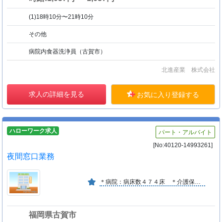
(1)18時10分〜21時10分
その他
病院内食器洗浄員（古賀市）
北進産業 株式会社
求人の詳細を見る
お気に入り登録する
ハローワーク求人
パート・アルバイト
[No:40120-14993261]
夜間窓口業務
＊病院：病床数４７４床 ＊介護保険施設：北九州古賀病院介護医療院 １２０名 ／ 療養型病院として、地域に根ざした医療を支えられる人材育成に力を注いでいます。
福岡県古賀市