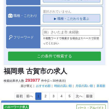
選択されていません
職種・こだわり
▶ 職種・こだわりを選ぶ
フリーワード
※複数ワードで検索する場合はスペースで区切
ってください
この条件で検索する
福岡県 古賀市の求人
293977
検索結果求人数
件中(1～30件表示)
並び替え｜
おすすめ順
｜
時給の高い順
｜
月収の高い順
｜
新着順
最初
前へ
1
2
3
4
5
次へ
最後
ハローワーク求人
パート・アルバイト