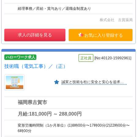
経理事務／昇給・賞与あり／退職金制度あり
株式会社 古賀薬局
求人の詳細を見る
お気に入り登録する
ハローワーク求人
正社員
[No:40120-15992961]
技術職（電気工事）／（正）
誠実と技術を柱に安全と安心を追求しレール周りのイノベーター を目指しています。また、伝統と技術の継承とともに新しい企業文化の醸成を目指し従業員のやりがいと幸福を追求していきます
福岡県古賀市
月給:181,000円 ～ 288,000円
変形労働時間制（1か月単位）(1)8時00分〜17時00分(2)22時00分〜
6時00分