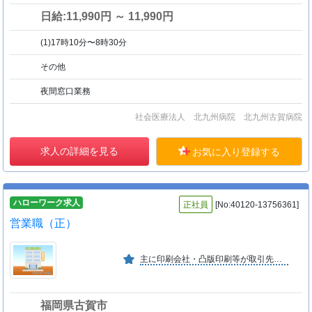
日給:11,990円 ～ 11,990円
(1)17時10分〜8時30分
その他
夜間窓口業務
社会医療法人 北九州病院 北九州古賀病院
求人の詳細を見る
お気に入り登録する
ハローワーク求人
正社員
[No:40120-13756361]
営業職（正）
主に印刷会社・凸版印刷等が取引先にあります。職場は経験が長い方がいますので、安心して働くことができます。福利厚生面は社内旅行などもあります。
福岡県古賀市