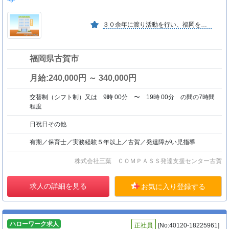
３０余年に渡り活動を行い、福岡をはじめ関東以西にてグループ全体約９０拠点展開。行政の開設要望が多く、今後も事業拡大を目指しております。
福岡県古賀市
月給:240,000円 ～ 340,000円
交替制（シフト制）又は 9時 00分 〜 19時 00分 の間の7時間
程度
日祝日その他
有期／保育士／実務経験５年以上／古賀／発達障がい児指導
株式会社三葉 ＣＯＭＰＡＳＳ発達支援センター古賀
求人の詳細を見る
お気に入り登録する
ハローワーク求人
正社員
[No:40120-18225961]