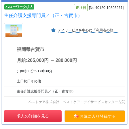
ハローワーク求人
正社員
[No:40120-19893261]
主任介護支援専門員／（正・古賀市）
デイサービスを中心に『利用者の願いを叶える』を大切にする介護を提供してきました。『利用者を幸せに、社員も幸せに』を働きやすい職場環境を調えることで実現します。
福岡県古賀市
月給:265,000円 ～ 280,000円
(1)8時30分〜17時30分
土日祝日その他
主任介護支援専門員／（正・古賀市）
ベストケア株式会社 ベストケア・デイサービスセンター古賀
求人の詳細を見る
お気に入り登録する