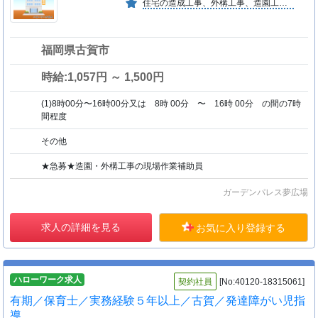
住宅の造成工事、外構工事、造園工事から、お庭の剪定、草取り、草刈り、消毒、伐採、植栽などの庭園管理、また、苗物の生産・販売、苗木の販売等を行っております。
福岡県古賀市
時給:1,057円 ～ 1,500円
(1)8時00分〜16時00分又は 8時 00分 〜 16時 00分 の間の7時
間程度
その他
★急募★造園・外構工事の現場作業補助員
ガーデンパレス夢広場
求人の詳細を見る
お気に入り登録する
ハローワーク求人
契約社員
[No:40120-18315061]
有期／保育士／実務経験５年以上／古賀／発達障がい児指
導