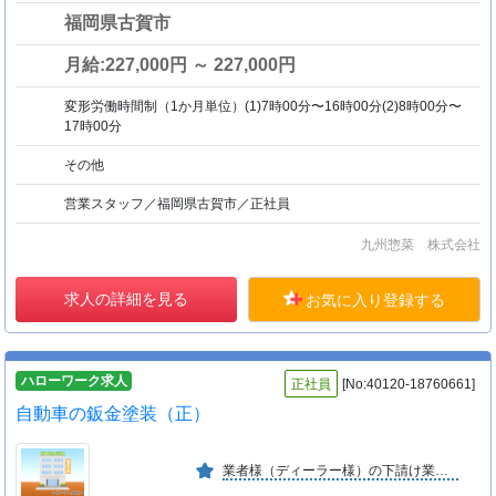
福岡県古賀市
月給:227,000円 ～ 227,000円
変形労働時間制（1か月単位）(1)7時00分〜16時00分(2)8時00分〜
17時00分
その他
営業スタッフ／福岡県古賀市／正社員
九州惣菜 株式会社
求人の詳細を見る
お気に入り登録する
ハローワーク求人
正社員
[No:40120-18760661]
自動車の鈑金塗装（正）
業者様（ディーラー様）の下請け業務が主体となります。 技術、価格、スピード面において評価を頂いております。 引き続き技術の向上に努めて参ります。