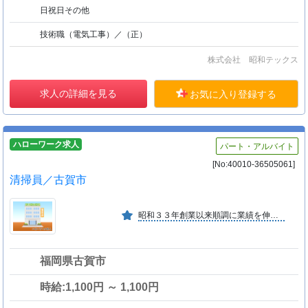
日祝日その他
技術職（電気工事）／（正）
株式会社 昭和テックス
求人の詳細を見る
お気に入り登録する
ハローワーク求人
パート・アルバイト
[No:40010-36505061]
清掃員／古賀市
昭和３３年創業以来順調に業績を伸ばし、天神を中心としたオフィスビルの他福岡市周辺地域にも活動範囲が拡大中。生活環境保全事業者として、ますます事業の重要性が増している。
福岡県古賀市
時給:1,100円 ～ 1,100円