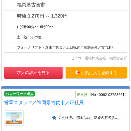
福岡県古賀市
時給:1,270円 ～ 1,320円
(1)9時00分〜18時00分
土日祝日その他
フォークリフト・倉庫作業員／土日祝休／空調完備／賞与あり
セイコー運輸株式会社 福岡営業所
求人の詳細を見る
お気に入り登録する
ハローワーク求人
正社員
[No:40062-02753661]
営業スタッフ／福岡県古賀市／正社員
九州全県、岡山以西、愛媛の有名スーパーに展開する急成長する企業です。年商約４０億円、店舗数１５０店。