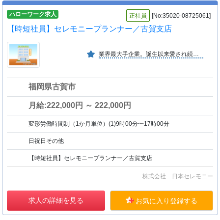
ハローワーク求人
正社員
[No:35020-08725061]
【時短社員】セレモニープランナー／古賀支店
業界最大手企業。誕生以来愛され続け、全国で会員数８４万口を超え、更に成長を続けています。結婚式場：ノートルダム等、葬祭式場：典礼会館、介護事業：シャングリラで知名度抜群の企業です。
福岡県古賀市
月給:222,000円 ～ 222,000円
変形労働時間制（1か月単位）(1)9時00分〜17時00分
日祝日その他
【時短社員】セレモニープランナー／古賀支店
株式会社 日本セレモニー
求人の詳細を見る
お気に入り登録する