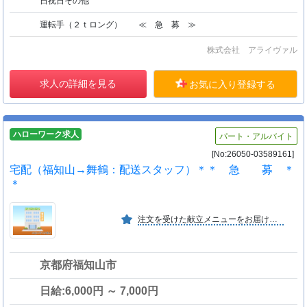
日祝日その他
運転手（２ｔロング） ≪ 急 募 ≫
株式会社 アライヴァル
求人の詳細を見る
お気に入り登録する
ハローワーク求人
パート・アルバイト
[No:26050-03589161]
宅配（福知山→舞鶴：配送スタッフ）＊＊ 急 募 ＊
＊
注文を受けた献立メニューをお届けしています。カロリー等も表示し、各お客様の健康管理をもお手伝いしている為、明るくて、責任感のある人々の集まりでありたいと考え、仕事をしています。
京都府福知山市
日給:6,000円 ～ 7,000円