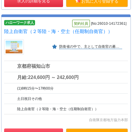
求人の詳細を見る
お気に入り登録する
ハローワーク求人
契約社員
[No:26010-14172361]
陸上自衛官（２等陸・海・空士（任期制自衛官））
防衛省の中で、主として自衛官の募集・採用に関する業務を担当している。
京都府福知山市
月給:224,600円 ～ 242,600円
(1)8時15分〜17時00分
土日祝日その他
陸上自衛官（２等陸・海・空士（任期制自衛官））
自衛隊京都地方協力本部