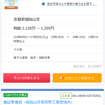
地元丹波の人や素材の魅力をお菓子を通じてお届けします。 全国主要都市デパート店舗、ＷＥＢショップの運営管理 テレビや雑誌掲載等、メディア露出多数あり
京都府福知山市
時給:1,130円 ～ 1,350円
(1)9時00分〜17時00分又は 10時 00分 〜 18時 15分 の間の4
時間以上
その他
菓子の接客・販売・他軽作業
株式会社 足立音衛門
求人の詳細を見る
お気に入り登録する
ハローワーク求人
正社員
[No:28090-02579261]
施設警備員（福知山市長田野工業団地内）