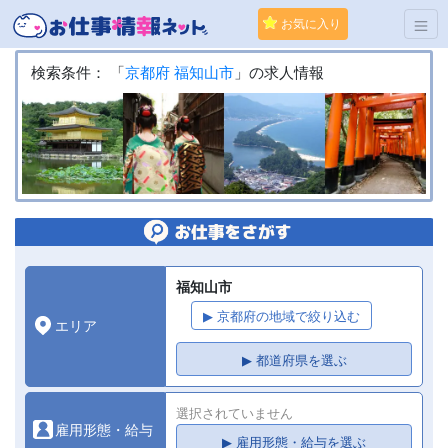
お気に入り
検索条件： 「
京都府
福知山市
」の求人情報
福知山市
▶ 京都府の地域で絞り込む
エリア
▶ 都道府県を選ぶ
選択されていません
雇用形態・給与
▶ 雇用形態・給与を選ぶ