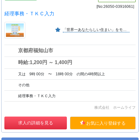
[No:26050-03916061]
経理事務・ＴＫＣ入力
「世界一あなたらしい住まい」をモットーに、性能・価格・デザインの観点でお客様が求める最高級のお家づくりを行っております。結果、コロナ禍でも年間成長率１４０％の伸びている会社です。
京都府福知山市
時給:1,200円 ～ 1,400円
又は 9時 00分 〜 18時 00分 の間の4時間以上
その他
経理事務・ＴＫＣ入力
株式会社 ホームライフ
求人の詳細を見る
お気に入り登録する