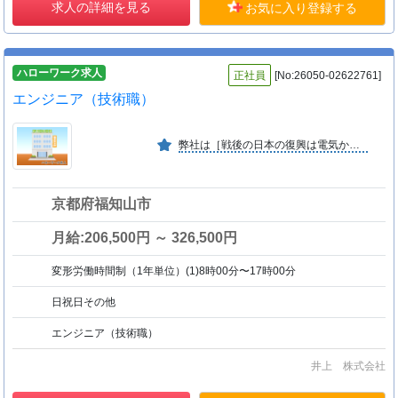
求人の詳細を見る
お気に入り登録する
ハローワーク求人
正社員
[No:26050-02622761]
エンジニア（技術職）
弊社は［戦後の日本の復興は電気から］の願いを込めて昭和２２年１月に電設資材の卸売業として創業しました。時代の変化を先取りできる活力ある企業づくりをめざし、努力を重ねています。
京都府福知山市
月給:206,500円 ～ 326,500円
変形労働時間制（1年単位）(1)8時00分〜17時00分
日祝日その他
エンジニア（技術職）
井上 株式会社