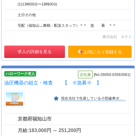
(1)13時00分〜18時00分
土日その他
宅配（福知山→舞鶴：配送スタッフ）＊＊ 急 募 ＊＊
株式会社 ホクト
求人の詳細を見る
お気に入り登録する
ハローワーク求人
正社員
[No:26050-03563061]
油圧機器の組立・検査 【 ※急募※ 】
現在当社で生産している小型歯車ポンプは物流関係の特装トラックや輸送機器、超小型建機、又福祉用車イスリフト付車輌、農用トラクタや運搬車等色々な分野で世界各国で活用されています。
京都府福知山市
月給:183,000円 ～ 251,200円