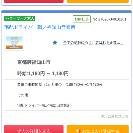
ハローワーク求人
契約社員
[No:27020-34918261]
宅配ドライバー職／福知山営業所
「全ての信頼に応え、選ばれる企業へ」を経営ビジョンに掲げ、お客様に信頼と満足をお届けすると共に社員が安心と誇り、そして責任を持ちながら働ける企業を目指しております。
京都府福知山市
時給:1,180円 ～ 1,180円
変形労働時間制（1か月単位）(1)8時30分〜17時30分
その他
宅配ドライバー職／福知山営業所
佐川急便株式会社
求人の詳細を見る
お気に入り登録する