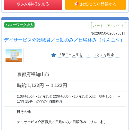
求人の詳細を見る
お気に入り登録する
ハローワーク求人
パート・アルバイト
[No:26050-02687561]
デイサービス介護職員／日勤のみ／日曜休み（りんご村）
「第二の人生をニコニコと」を理念に、地域の高齢者が住み慣れた場所で安心して暮らせるよう、多職種が連携し支援しています。未経験の方も安心して働ける環境です。
京都府福知山市
時給:1,122円 ～ 1,122円
(1)8時15分〜17時15分(2)9時00分〜16時15分又は 8時 15分 〜
17時 15分 の間の4時間程度
日その他
デイサービス介護職員／日勤のみ／日曜休み（りんご村）