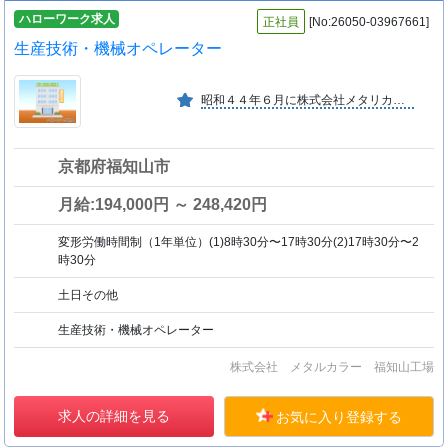
ハローワーク求人
正社員
[No:26050-03967661]
生産技術・機械オペレーター
昭和４４年６月に株式会社メタリカとして創業開始以来、医薬品用包装材料を製造して大手製薬メーカーからの信用は厚い。グループ合理化に伴い株式会社メタルカラーと平成１４年合併に至る。
京都府福知山市
月給:194,000円 ～ 248,420円
変形労働時間制（1年単位）(1)8時30分〜17時30分(2)17時30分〜2
時30分
土日その他
生産技術・機械オペレーター
株式会社 メタルカラー 福知山工場
求人の詳細を見る
お気に入り登録する