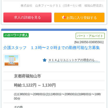
株式会社 山本フィールド５１（日本一たい焼 福知山野花店）
求人の詳細を見る
お気に入り登録する
ハローワーク求人
パート・アルバイト
[No:26050-03695561]
介護スタッフ １３時〜２０時までの勤務可能な方募集
Ｈ１４よりユニットケアの理念のもと、少人数グループケアで顔見知りの関係をつくりながら、個人の尊厳を大切にして、ご利用者の生活実現を目指しています。 ★会社案内・画像情報あり★
京都府福知山市
時給:1,122円 ～ 1,130円
(1)13時00分〜20時00分(2)11時00分〜20時00分(3)9時00分〜18時
00分
その他