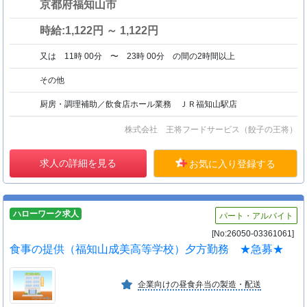
京都府福知山市
時給:1,122円 ～ 1,122円
又は 11時 00分 〜 23時 00分 の間の2時間以上
その他
厨房・調理補助／飲食店ホール業務 ＪＲ福知山駅店
株式会社 王将フードサービス（餃子の王将）
求人の詳細を見る
お気に入り登録する
ハローワーク求人
パート・アルバイト
[No:26050-03361061]
食事の提供（福知山成美高等学校）夕方勤務 ★急募★
企業向けの昼食弁当の製造・配送