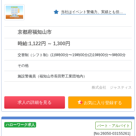
当社はイベント警備力、実績とも但馬地区で一番の警備会社と自負しています。又、保安警備は但馬地区で唯一実施している警備会社で、多方面の商業施設関係者より、厚い信頼を得ています。
京都府福知山市
時給:1,122円 ～ 1,300円
交替制（シフト制）(1)9時00分〜19時00分(2)19時00分〜9時00分
その他
施設警備員（福知山市長田野工業団地内）
株式会社 ジャスティス
求人の詳細を見る
お気に入り登録する
ハローワーク求人
パート・アルバイト
[No:26050-03155261]