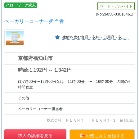
ハローワーク求人
パート・アルバイト
[No:26050-03016461]
ベーカリーコーナー担当者
生鮮を含む食品・衣料・日用品・衣料品等日常生活必需品を約２０万アイテム取り揃えた「生活の拠り所」となる「スーパーセンター」開発の先駆的存在
京都府福知山市
時給:1,192円 ～ 1,342円
(1)7時00分〜12時00分又は 11時 00分 〜 16時 00分 の間の4
時間程度
その他
ベーカリーコーナー担当者
株式会社 ＰＬＡＮＴ ＰＬＡＮＴ−３ 福知山店
求人の詳細を見る
お気に入り登録する