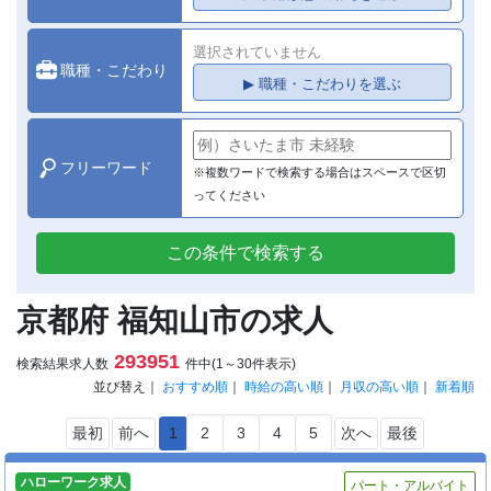
選択されていません
職種・こだわり
▶ 職種・こだわりを選ぶ
フリーワード
※複数ワードで検索する場合はスペースで区切
ってください
この条件で検索する
京都府 福知山市の求人
293951
検索結果求人数
件中(1～30件表示)
並び替え｜
おすすめ順
｜
時給の高い順
｜
月収の高い順
｜
新着順
最初
前へ
1
2
3
4
5
次へ
最後
ハローワーク求人
パート・アルバイト