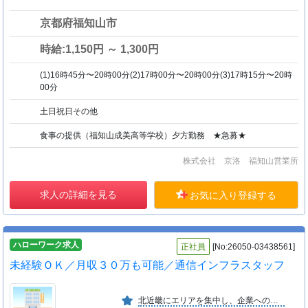
京都府福知山市
時給:1,150円 ～ 1,300円
(1)16時45分〜20時00分(2)17時00分〜20時00分(3)17時15分〜20時
00分
土日祝日その他
食事の提供（福知山成美高等学校）夕方勤務 ★急募★
株式会社 京洛 福知山営業所
求人の詳細を見る
お気に入り登録する
ハローワーク求人
正社員
[No:26050-03438561]
未経験ＯＫ／月収３０万も可能／通信インフラスタッフ
北近畿にエリアを集中し、企業への通信設備の設置工事、保守点検を行っています。アフターサービスに力をいれているため顧客が定着しています。