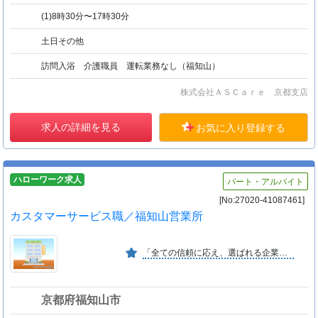
(1)8時30分〜17時30分
土日その他
訪問入浴 介護職員 運転業務なし（福知山）
株式会社ＡＳＣａｒｅ 京都支店
求人の詳細を見る
お気に入り登録する
ハローワーク求人
パート・アルバイト
[No:27020-41087461]
カスタマーサービス職／福知山営業所
「全ての信頼に応え、選ばれる企業へ」を経営ビジョンに掲げ、お客様に信頼と満足をお届けすると共に社員が安心と誇り、そして責任を持ちながら働ける企業を目指しております。
京都府福知山市