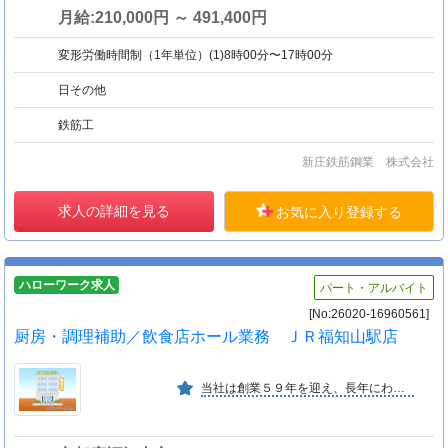
月給:210,000円 ～ 491,400円
変形労働時間制（1年単位）(1)8時00分〜17時00分
日その他
鉄筋工
新庄鉄筋鋼業 株式会社
求人の詳細を見る
お気に入り登録する
ハローワーク求人
パート・アルバイト
[No:26020-16960561]
厨房・調理補助／飲食店ホール業務 ＪＲ福知山駅店
当社は創業５９年を迎え、長年にわたり多くのお客様にご愛顧いただいている、中華レストランチェーンです。プライム市場にも上場しており、安定した基盤で安心して働ける環境が整っています。