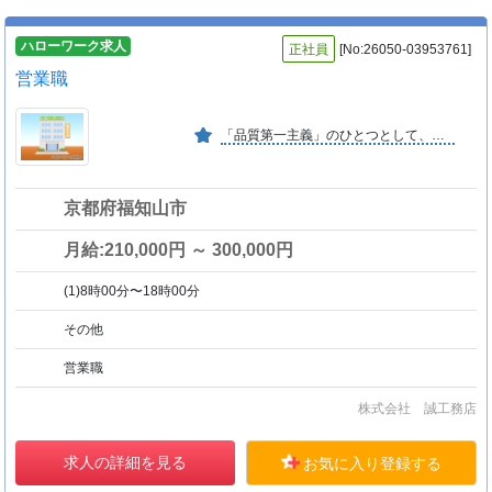
ハローワーク求人
正社員
[No:26050-03953761]
営業職
「品質第一主義」のひとつとして、第三者機関による現場検証を全棟実施しております。当社は国交省指定機関の「庇護保険」に加入し、お客様のご安心・ご満足を基本にしております。
京都府福知山市
月給:210,000円 ～ 300,000円
(1)8時00分〜18時00分
その他
営業職
株式会社 誠工務店
求人の詳細を見る
お気に入り登録する