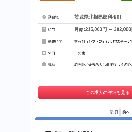
茨城県北相馬郡利根町
勤務地
月給:215,000円 ～ 302,00
給与
勤務時間
交替制（シフト制）(1)5時00分〜14
休日
その他
職種
調理師／介護老人保健施設もえぎ野
この
求人の詳細を見る
最初
前へ