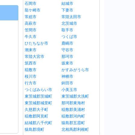
石岡市
結城市
龍ケ崎市
下妻市
常総市
常陸太田市
高萩市
北茨城市
笠間市
取手市
牛久市
つくば市
ひたちなか市
鹿嶋市
潮来市
守谷市
常陸大宮市
那珂市
筑西市
坂東市
稲敷市
かすみがうら市
桜川市
神栖市
行方市
鉾田市
つくばみらい市
小美玉市
東茨城郡茨城町
東茨城郡大洗町
東茨城郡城里町
那珂郡東海村
久慈郡大子町
稲敷郡美浦村
稲敷郡阿見町
稲敷郡河内町
結城郡八千代町
猿島郡五霞町
猿島郡境町
北相馬郡利根町