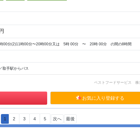
0円
時00分(2)11時00分〜20時00分又は 5時 00分 〜 20時 00分 の間の8時間
／取手駅からバス
ベストフードサービス 株
お気に入り登録する
1
2
3
4
5
次へ
最後