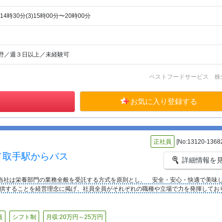
〜14時30分(3)15時00分〜20時00分
野／週３日以上／未経験可
ベストフードサービス 株
お気に入り登録する
正社員
[No:13120-1368
／取手駅からバス
詳細情報を
当社は栄養部門の業務全般を受託する方式を原則とし、 安全・安心・快適で美味
供することを経営理念に掲げ、社員全員がそれぞれの職種や立場で力を発揮してお
員
シフト制
月収:20万円～25万円