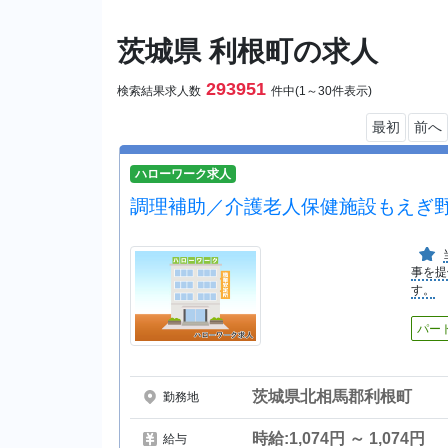
茨城県 利根町の求人
293951
検索結果求人数
件中(1～30件表示)
最初
前へ
ハローワーク求人
調理補助／介護老人保健施設もえぎ
事を提
す。
パー
茨城県北相馬郡利根町
勤務地
時給:1,074円 ～ 1,074円
給与