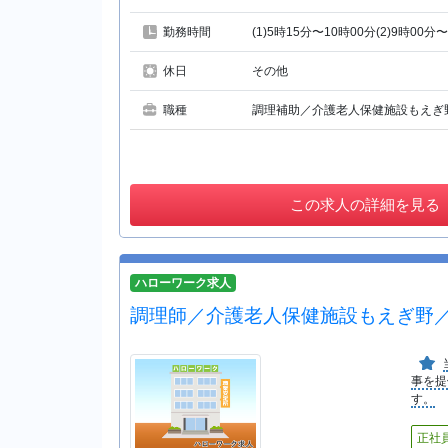
勤務時間
(1)5時15分〜10時00分(2)9時00分
休日
その他
職種
調理補助／介護老人保健施設もえぎ
この
求人の詳細を見る
ハローワーク求人
調理師／介護老人保健施設もえぎ野
事を提
す。
正社