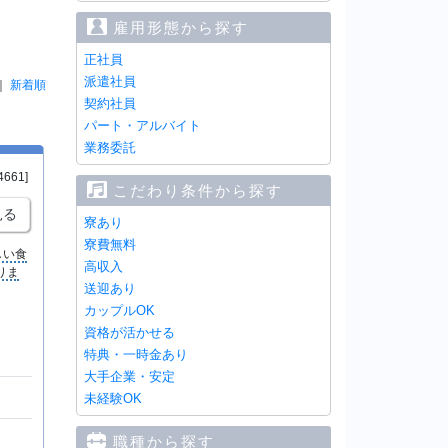
雇用形態から探す
正社員
派遣社員
｜
新着順
契約社員
パート・アルバイト
業務委託
4661]
こだわり条件から探す
見る
寮あり
寮費無料
しい食
高収入
りま
送迎あり
カップルOK
資格が活かせる
特典・一時金あり
大手企業・安定
未経験OK
職種から探す