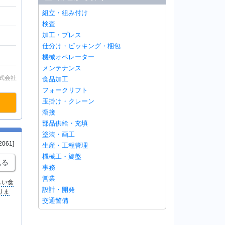
組立・組み付け
検査
加工・プレス
仕分け・ピッキング・梱包
機械オペレーター
メンテナンス
式会社
食品加工
フォークリフト
玉掛け・クレーン
溶接
部品供給・充填
塗装・画工
2061]
生産・工程管理
機械工・旋盤
見る
事務
営業
しい食
設計・開発
りま
交通警備