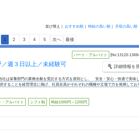
並び替え｜
おすすめ順
｜
時給の高い順
｜
月収の高い順
1
2
3
4
5
次へ
最後
パート・アルバイト
[No:13120-1368
野／週３日以上／未経験可
詳細情報を
当社は栄養部門の業務全般を受託する方式を原則とし、 安全・安心・快適で美味
供することを経営理念に掲げ、社員全員がそれぞれの職種や立場で力を発揮してお
ト・アルバイト
シフト制
時給1000円～1200円