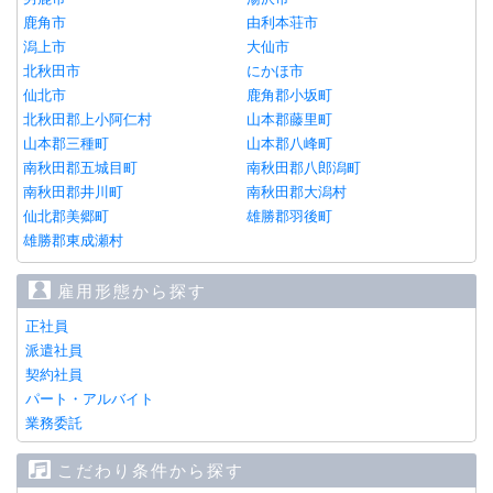
鹿角市
由利本荘市
潟上市
大仙市
北秋田市
にかほ市
仙北市
鹿角郡小坂町
北秋田郡上小阿仁村
山本郡藤里町
山本郡三種町
山本郡八峰町
南秋田郡五城目町
南秋田郡八郎潟町
南秋田郡井川町
南秋田郡大潟村
仙北郡美郷町
雄勝郡羽後町
雄勝郡東成瀬村
雇用形態から探す
正社員
派遣社員
契約社員
パート・アルバイト
業務委託
こだわり条件から探す