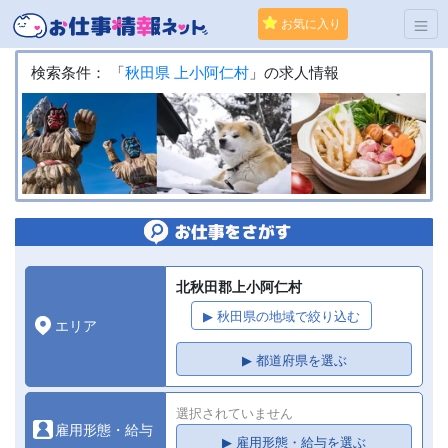
お気に入り
検索条件： 「
秋田県
上小阿仁村
」の求人情報
北秋田郡上小阿仁村
▶ 秋田県の地域で絞り込む
エリア
▶ 都道府県を選ぶ
選択されていません
雇用形態・給与
▶ 雇用形態・給与を選ぶ