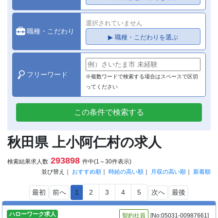
選択されていません
職種・こだわり
▶ 職種・こだわりを選ぶ
フリーワード
※複数ワードで検索する場合はスペースで区切
ってください
この条件で検索する
秋田県 上小阿仁村の求人
293898
検索結果求人数
件中(1～30件表示)
並び替え｜
おすすめ順
｜
時給の高い順
｜
月収の高い順
｜
新着順
最初
前へ
1
2
3
4
5
次へ
最後
ハローワーク求人
契約社員
[No:05031-00987661]