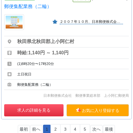
郵便集配業務（二輪）
２００７年１０月、日本郵便株式会社となりました。地域に貢献し、地域とともに歩み、お客様から信頼される会社を目指しています。
秋田県北秋田郡上小阿仁村
時給:1,140円 ～ 1,140円
(1)8時20分〜17時20分
土日祝日
郵便集配業務（二輪）
日本郵便株式会社 郵便事業総本部 上小阿仁郵便局
求人の詳細を見る
お気に入り登録する
最初
前へ
1
2
3
4
5
次へ
最後